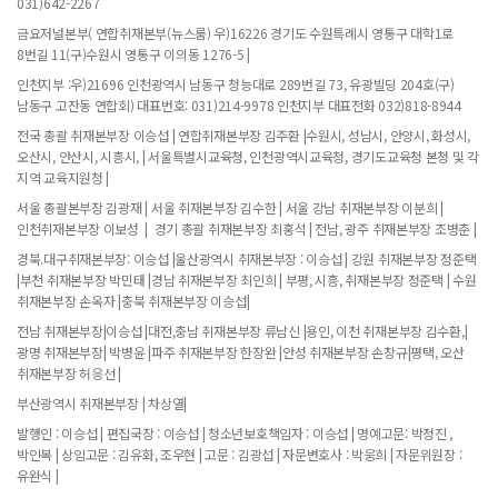
031)642-2267
금요저널본부( 연합취재본부(뉴스룸) 우)16226 경기도 수원특례시 영통구 대학1로
8번길 11(구)수원시 영통구 이의동 1276-5 |
인천지부 :우)21696 인천광역시 남동구 청능대로 289번길 73, 유광빌딩 204호(구)
남동구 고잔동 연합회) 대표번호: 031)214-9978 인천지부 대표전화 032)818-8944
전국 총괄 취재본부장 이승섭 | 연합취재본부장 김주환 |수원시, 성남시, 안양시, 화성시,
오산시, 안산시, 시흥시, | 서울특별시교육청, 인천광역시교육청, 경기도교육청 본청 및 각
지역 교육지원청 |
서울 총괄본부장 김광재 | 서울 취재본부장 김수한 | 서울 강남 취재본부장 이분희 |
인천취재본부장 이보성 | 경기 총괄 취재본부장 최홍석 | 전남, 광주 취재본부장 조병춘 |
경북.대구취재본부장: 이승섭 |울산광역시 취재본부장 : 이승섭 | 강원 취재본부장 정준택
|부천 취재본부장 박민태 |경남 취재본부장 최인희 | 부평, 시흥, 취재본부장 정준택 | 수원
취재본부장 손옥자 |충북 취재본부장 이승섭|
전남 취재본부장|이승섭 |대전,충남 취재본부장 류남신 |용인, 이천 취재본부장 김수환,|
광명 취재본부장| 박병윤 |파주 취재본부장 한장완 |안성 취재본부장 손창규|평택, 오산
취재본부장 허응선 |
부산광역시 취재본부장 | 차상열|
발행인 : 이승섭 | 편집국장 : 이승섭 | 청소년보호책임자 : 이승섭 | 명예고문: 박정진 ,
박인복 | 상임고문 : 김유화, 조우현 | 고문 : 김광섭 | 자문변호사 : 박웅희 | 자문위원장 :
유완식 |