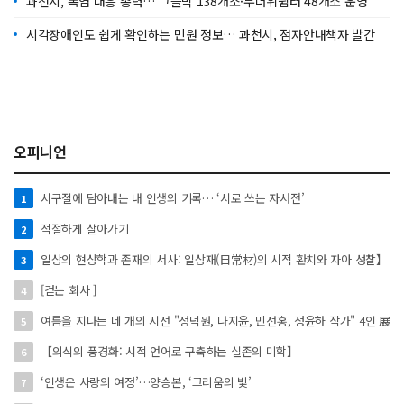
과천시, 폭염 대응 총력… 그늘막 138개소·무더위쉼터 48개소 운영
시각장애인도 쉽게 확인하는 민원 정보… 과천시, 점자안내책자 발간
오피니언
시구절에 담아내는 내 인생의 기록… ‘시로 쓰는 자서전’
1
적절하게 살아가기
2
일상의 현상학과 존재의 서사: 일상재(日常材)의 시적 환치와 자아 성찰】
3
[걷는 회사 ]
4
여름을 지나는 네 개의 시선 "정덕원, 나지윤, 민선홍, 정윤하 작가" 4인 展
5
【의식의 풍경화: 시적 언어로 구축하는 실존의 미학】
6
‘인생은 사랑의 여정’…양승본, ‘그리움의 빛’
7