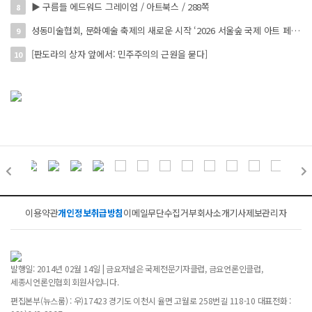
▶ 구름들 에드워드 그레이엄 / 아트북스 / 288쪽
8
성동미술협회, 문화예술 축제의 새로운 시작 ‘2026 서울숲 국제 아트 페스타’ 개최
9
[판도라의 상자 앞에서: 민주주의의 근원을 묻다]
10
이용약관
개인정보취급방침
이메일무단수집거부
회사소개
기사제보
관리자
발행일: 2014년 02월 14일 | 금요저널은 국제전문기자클럽, 금요언론인클럽,
세종시언론인협회 회원사입니다.
편집본부(뉴스룸) : 우)17423 경기도 이천시 율면 고월로 258번길 118-10 대표전화 :