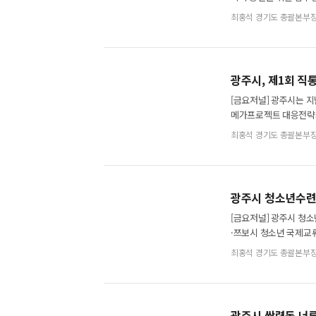
구축하고 가족과 지역 
최홍석 경기도 총괄본부
광주시, 제1회 
[금요저널] 광주시는 지
메가프로젝트 대응전략과
이번 토론회는 기존 보
최홍석 경기도 총괄본부
광주시 청소년수련
[금요저널] 광주시 청소
·쯔보시 청소년 국제교류
광주시에서 진행된 한국
최홍석 경기도 총괄본부
광주시 쌍령동 너른