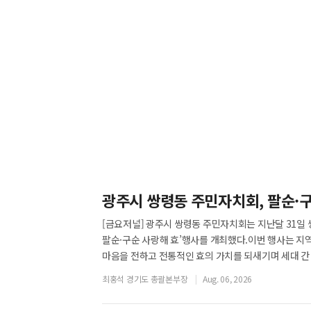
광주시 쌍령동 주민자치회, 팔순·구
[금요저널] 광주시 쌍령동 주민자치회는 지난달 31일
팔순·구순 사랑해 효’행사를 개최했다.이번 행사는 지
마음을 전하고 전통적인 효의 가치를 되새기며 세대 간
최홍석 경기도 총괄본부장
Aug. 06, 2026