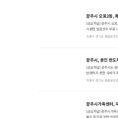
광주시 오포2동, 
[금요저널] 광주시 오
시원한 얼음생수 무료 
사회공헌 활동의 하나로
최홍석 경기도 총괄본부
광주시, 용인 반도
[금요저널] 광주시는 
반영하지 못한 사례가 
이후 용인 반도체 산
최홍석 경기도 총괄본부
광주시가족센터, 
[금요저널] 광주시가족
복지 증진을 위한 업무