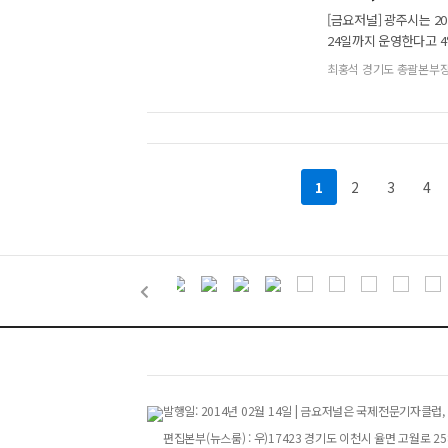
[금요저널] 광주시는 20
24일까지 운영한다고 4
합병 등의 사유가 발생
최홍석 경기도 총괄본부
1
2
3
4
발행일: 2014년 02월 14일 | 금요저널은 국제전문기자
편집본부(뉴스룸) : 우)17423 경기도 이천시 율면 고월로 258번