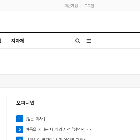
회원가입
|
로그인
청
지자체
오피니언
[걷는 회사 ]
1
여름을 지나는 네 개의 시선 "정덕원, 나지윤, 민선홍, 정윤하 작가" 4인 展
2
【의식의 풍경화: 시적 언어로 구축하는 실존의 미학】
3