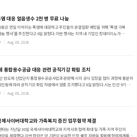
폭염 대응 얼음생수 2천 병 무료 나눔
포2동은 연일 이어지는 폭염에 대응하고 주민들의 온열질환 예방을 위해 ‘폭염 극복
나눔 행사’를 추진한다고 6일 밝혔다.이번 행사는 지역 내 기업인 창대미리노가
 생수 2천 병을 기부하면서 마련됐다.기부
장
Aug. 06, 2026
체 통합용수공급 대응 관련 공직기강 확립 조치
용인 반도체 산업단지 통합용수공급사업과 관련해 시의 공식 입장을 협의 과정에 충분히
확인됨에 따라 공직기강 확립 차원에서 엄중 조치했다고 6일 밝혔다.시는 민선 9기 출범
업단지 통합용수공급사업이 광주시민
장
Aug. 06, 2026
국제사이버대학교와 가족복지 증진 업무협약 체결
센터는 지난달 30일 국제사이버대학교와 지역사회 협력 확대 및 가족·지역 주민의
협약을 체결했다.이번 협약은 양 기관이 보유한 인적·물적 자원을 활용해 협력체계를