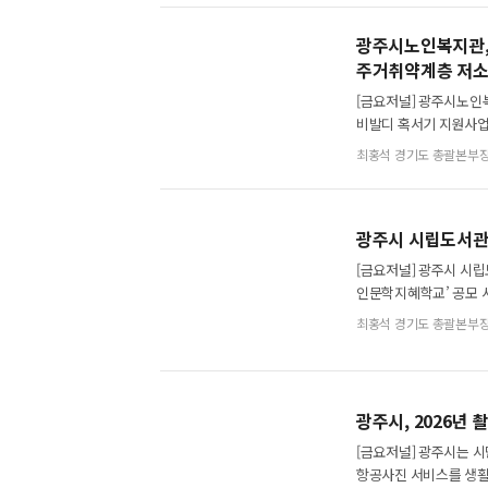
광주시노인복지관, 
주거취약계층 저소
[금요저널] 광주시노
비발디 혹서기 지원사업
전달했다고 5일 밝혔다
최홍석 경기도 총괄본부
광주시 시립도서관,
[금요저널] 광주시 시
인문학지혜학교’ 공모 
함양하고 문화 향유 기
최홍석 경기도 총괄본부
광주시, 2026년
[금요저널] 광주시는 
항공사진 서비스를 생활