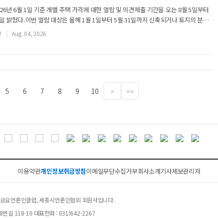
26년 6월 1일 기준 개별 주택 가격에 대한 열람 및 의견제출 기간을 오는 8월 5일부터
일 밝혔다.이번 열람 대상은 올해 1월 1일부터 5월 31일까지 신축되거나 토지의 분할·
한 개별 주택이다.
장
Aug. 04, 2026
5
6
7
8
9
10
>
>>
이용약관
개인정보취급방침
이메일무단수집거부
회사소개
기사제보
관리자
클럽, 금요언론인클럽, 세종시언론인협회 회원사입니다.
길 118-10 대표전화 : 031)642-2267