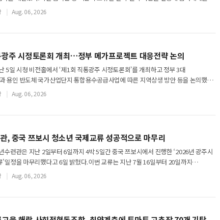
주민을 위한 교육과 복지사업을 확대하기
장
Aug. 06, 2026
직통광주 시정토론회 개최…정부 메가프로젝트 대응전략 논의
난 5일 시청 비전홀에서 ‘제1회 직통광주 시정토론회’를 개최하고 정부 3대
 용인 반도체 국가산업단지 통합용수공급사업에 따른 지역상생 방안 등을 논의했다.
고 중심의 회의 방식에서 벗어나 부서별 신규
장
Aug. 06, 2026
관, 중국 쯔보시 청소년 국제교류 성공적으로 마무리
년수련관은 지난 2일부터 6일까지 4박 5일간 중국 쯔보시에서 진행한 ‘2026년 광주시
’일정을 마무리했다고 6일 밝혔다.이번 교류는 지난 7월 16일부터 20일까지
 일정에 대한 답방으로 마련됐다.
장
Aug. 06, 2026
고을 해랑 사회적협동조합, 취약계층에 토마토 고추장 70개 기탁