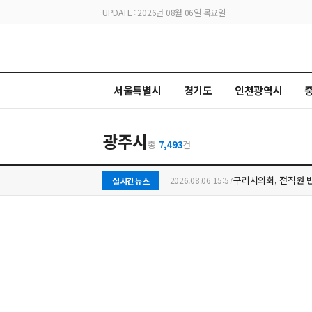
UPDATE : 2026년 08월 06일 목요일
서울특별시
경기도
인천광역시
광주시
총
7,493
건
시정5기 철학 시민여
2026.08.06 15:57
실시간뉴스
오산시 신장2동, 폭
2026.08.06 15:26
포항시, ‘제6기 지역
2026.08.06 16:02
이천시홀스타인연구회
2026.08.06 15:55
구리시의회, 전직원 
2026.08.06 15:57