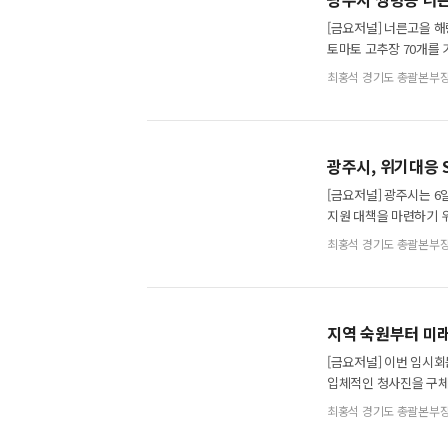
[금요저널] 너른고을 
토마토 고추장 70개를 
사업’에 선정돼 추진된 
최홍석 경기도 총괄본부
광주시, 위기대응
[금요저널] 광주시는 
지원 대책을 마련하기 
희망복지지원단, 초월
최홍석 경기도 총괄본부
지역 숙원부터 미래
[금요저널] 이번 임시회
입체적인 청사진을 구체화
·세출 추가경정 예산안’
최홍석 경기도 총괄본부