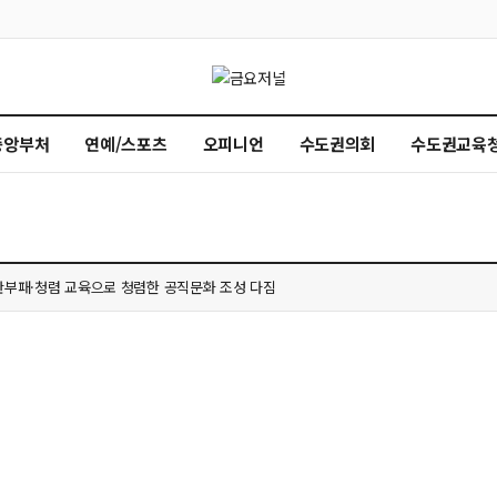
중앙부처
연예/스포츠
오피니언
수도권의회
수도권교육
상 가치 전직원 공유
염 대비 경로당 순회방문으로 어르신 안전 점검
사회보장계획 수립’ TF추진단 2차 회의 개최
, 역량강화 교육 추진
반부패·청렴 교육으로 청렴한 공직문화 조성 다짐