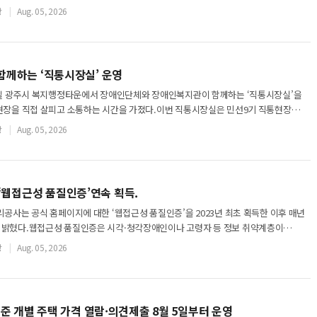
대상으로 촬영한 디지털 항공영상으로 도시개발
장
Aug. 05, 2026
함께하는 ‘직통시장실’ 운영
5일 광주시 복지행정타운에서 장애인단체와 장애인복지관이 함께하는 ‘직통시장실’을
현장을 직접 살피고 소통하는 시간을 가졌다.이번 직통시장실은 민선9기 직통현장
로 박관열 광주시장이 직접 장애인 복지시설을
장
Aug. 05, 2026
웹접근성 품질인증’연속 획득.
공사는 공식 홈페이지에 대한 ‘웹접근성 품질인증’을 2023년 최초 획득한 이후 매년
밝혔다.웹접근성 품질인증은 시각·청각장애인이나 고령자 등 정보 취약계층이
이용할 수 있도록 기술적·제도적 기준을 준
장
Aug. 05, 2026
 기준 개별 주택 가격 열람·의견제출 8월 5일부터 운영