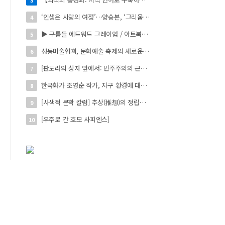
‘인생은 사랑의 여정’…양승본, ‘그리움의 빛’
4
▶ 구름들 에드워드 그레이엄 / 아트북스 / 288쪽
5
성동미술협회, 문화예술 축제의 새로운 시작 ‘2026 서울숲 국제 아트 페스타’ 개최
6
[판도라의 상자 앞에서: 민주주의의 근원을 묻다]
7
한국화가 조영순 작가, 지구 환경에 대한 이야기 '사라진 동물의 수호 서사' 개인전 진행 中
8
[사색적 문학 칼럼] 추상(推想)의 정립과 육화(肉化)의 도(道)
9
[우주로 간 호모 사피엔스]
10