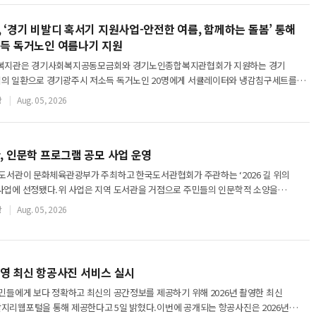
‘경기 비발디 혹서기 지원사업-안전한 여름, 함께하는 돌봄’ 통해
득 독거노인 여름나기 지원
인복지관은 경기사회복지공동모금회와 경기노인종합복지관협회가 지원하는 경기
의 일환으로 경기광주시 저소득 독거노인 20명에게 서큘레이터와 냉감침구세트를
.이번 사업은 폭염에 취약한 저소득 독거노인의 건강하고
장
Aug. 05, 2026
 인문학 프로그램 공모 사업 운영
립도서관이 문화체육관광부가 주최하고 한국도서관협회가 주관하는 ‘2026 길 위의
사업에 선정됐다.위 사업은 지역 도서관을 거점으로 주민들의 인문학적 소양을
회를 확대하기 위한 대표적인 인문학 사업이다.광
장
Aug. 05, 2026
 촬영 최신 항공사진 서비스 실시
시민들에게 보다 정확하고 최신의 공간정보를 제공하기 위해 2026년 촬영한 최신
지리웹포털을 통해 제공한다고 5일 밝혔다.이번에 공개되는 항공사진은 2026년