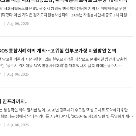
해랑 사회적협동조합은 6일 광주시 쌍령동 행정복지센터에 지역 내 취약계층을 위한
기탁했다.이번 기탁은 경기도자원봉사센터의 ‘2026년 자원봉사단체 공모 1차 지원
사업의 하나로 지역사회 나눔 문화 확
장
Aug. 06, 2026
 SOS 통합사례회의 개최…고위험 한부모가정 지원방안 논의
6일 알코올 의존과 자살 위험이 있는 한부모가정을 대상으로 문제해결 방안과 맞춤형
위한 ‘광주시 위기대응 SOS 통합사례회의’를 개최했다.이날 회의에는 광주시
읍 찾아가는보건복지팀·주민생활지원팀, 여성가족
장
Aug. 06, 2026
 인프라까지..
는 통상적인 회의 절차를 넘어, 2026년 광주시가 수도권 핵심 도시로 도약하기 위한
했다는 점에서 남다른 의미를 지닌다.먼저, ‘2026년도 제1회 일반 및 특별회계 세입
을 의결해 민생 경제에 활
장
Aug. 06, 2026