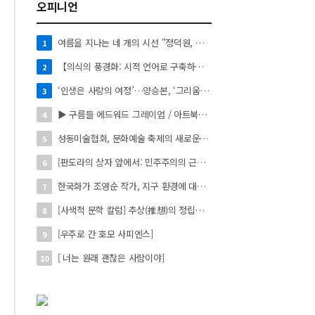
오피니언
여름을 지나는 네 개의 시선 "정덕원, 나지윤, 민선홍, 정윤하 작가" 4인 展
1
【의식의 풍경화: 시적 언어로 구축하는 실존의 미학】
2
‘인생은 사랑의 여정’…양승본, ‘그리움의 빛’
3
▶ 구름들 에드워드 그레이엄 / 아트북스 / 288쪽
4
성동미술협회, 문화예술 축제의 새로운 시작 ‘2026 서울숲 국제 아트 페스타’ 개최
5
[판도라의 상자 앞에서: 민주주의의 근원을 묻다]
6
한국화가 조영순 작가, 지구 환경에 대한 이야기 '사라진 동물의 수호 서사' 개인전 진행 中
7
[사색적 문학 칼럼] 추상(推想)의 정립과 육화(肉化)의 도(道)
8
[우주로 간 호모 사피엔스]
9
[ 너는 원래 괜찮은 사람이야]
10