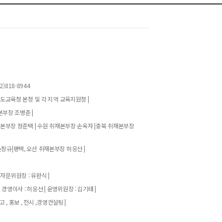
)818-8944
기도교육청 본청 및 각 지역 교육지원청 |
본부장 조병춘 |
재본부장 정준택 | 수원 취재본부장 손옥자 |충북 취재본부장
창규|평택, 오산 취재본부장 허응선 |
 자문위원장 : 유완식 |
| 경영이사 : 허응선 | 운영위원장 : 김기태 |
고 , 홍보 , 전시 ,경영컨설팅 |