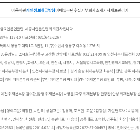
이용약관
개인정보취급방침
이메일무단수집거부
회사소개
기사제보
관리자
클럽, 금요언론인클럽, 세종시언론인협회 회원사입니다.
길 118-10 대표전화 : 031)642-2267
례시 영통구 대학1로 8번길 11(구)수원시 영통구 이의동 1276-5 |
, 유광빌딩 204호(구)남동구 고잔동 연합회) 대표번호: 031)214-9978 인천지부 대표전화 032
, 성남시, 안양시, 화성시, 오산시, 안산시, 시흥시, | 서울특별시교육청, 인천광역시교육청, 경
남 취재본부장 이분희 | 인천취재본부장 이보성 | 경기 총괄 취재본부장 최홍석 | 전남, 광주 취재
 | 강원 취재본부장 정준택 |부천 취재본부장 박민태 |경남 취재본부장 최인희 | 부평, 시흥, 취
 이천 취재본부장 김수환,|광명 취재본부장| 박병윤 |파주 취재본부장 한장완 |안성 취재본부장 손
 | 명예고문: 박정진 ,박인복 | 상임고문 : 김유화, 조우현 | 고문 : 김광섭 | 자문변호사 : 박웅희 |
 최현덕, 연제창 , 최선용, 한상담, | 총괄대표 : 이승섭 | 공동대표, 조숙현, 김주환 | 회장 | 최홍석 
683 | 등록년월일 : 2014.02.14 | 사업자등록번호 : 622-57-00497 | 종목 : 인터넷신문 , 광