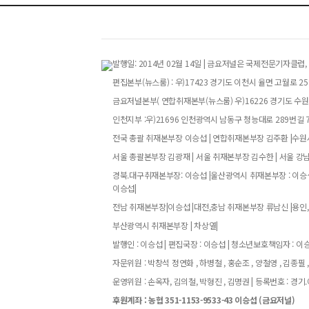
발행일: 2014년 02월 14일 | 금요저널은 국제전문기자
편집본부(뉴스룸) : 우)17423 경기도 이천시 율면 고월로 258번
금요저널본부( 연합취재본부(뉴스룸) 우)16226 경기도 수원특
인천지부 :우)21696 인천광역시 남동구 청능대로 289번길 73
전국 총괄 취재본부장 이승섭 | 연합취재본부장 김주환 |수원시
서울 총괄본부장 김광재 | 서울 취재본부장 김수한 | 서울 강
경북.대구취재본부장: 이승섭 |울산광역시 취재본부장 : 이승섭
이승섭|
전남 취재본부장|이승섭 |대전,충남 취재본부장 류남신 |용인,
부산광역시 취재본부장 | 차상열|
발행인 : 이승섭 | 편집국장 : 이승섭 | 청소년보호책임자 : 이승섭
자문위원 : 박창석 정연화 , 하병철 , 홍순조 , 양철영 , 김종필 ,
운영위원 : 손옥자, 김의철, 박형진 , 김명권 | 등록번호 : 경기.아52
후원계좌 : 농협 351-1153-9533-43 이승섭 (금요저널)