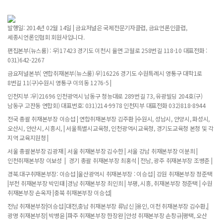
발행일: 2014년 02월 14일 | 금요저널은 국제전문기자클럽, 금요언론인클럽,
세종시언론인협회 회원사입니다.
편집본부(뉴스룸) : 우)17423 경기도 이천시 율면 고월로 258번길 118-10 대표전화 :
031)642-2267
금요저널본부( 연합취재본부(뉴스룸) 우)16226 경기도 수원특례시 영통구 대학1로
8번길 11(구)수원시 영통구 이의동 1276-5 |
인천지부 :우)21696 인천광역시 남동구 청능대로 289번길 73, 유광빌딩 204호(구)
남동구 고잔동 연합회) 대표번호: 031)214-9978 인천지부 대표전화 032)818-8944
전국 총괄 취재본부장 이승섭 | 연합취재본부장 김주환 |수원시, 성남시, 안양시, 화성시,
오산시, 안산시, 시흥시, | 서울특별시교육청, 인천광역시교육청, 경기도교육청 본청 및 각
지역 교육지원청 |
서울 총괄본부장 김광재 | 서울 취재본부장 김수한 | 서울 강남 취재본부장 이분희 |
인천취재본부장 이보성 | 경기 총괄 취재본부장 최홍석 | 전남, 광주 취재본부장 조병춘 |
경북.대구취재본부장: 이승섭 |울산광역시 취재본부장 : 이승섭 | 강원 취재본부장 정준택
|부천 취재본부장 박민태 |경남 취재본부장 최인희 | 부평, 시흥, 취재본부장 정준택 | 수원
취재본부장 손옥자 |충북 취재본부장 이승섭|
전남 취재본부장|이승섭 |대전,충남 취재본부장 류남신 |용인, 이천 취재본부장 김수환,|
광명 취재본부장| 박병윤 |파주 취재본부장 한장완 |안성 취재본부장 손창규|평택, 오산