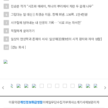
진순분 작가 “시조와 에세이, 하나의 뿌리에서 자란 두 갈래 나무”
5
그립다는 말 대신┃최경순 지음. 창해 펴냄. 136쪽. 1만4천원
6
시구절에 담아내는 내 인생의 기록… ‘시로 쓰는 자서전’
7
적절하게 살아가기
8
일상의 현상학과 존재의 서사: 일상재(日常材)의 시적 환치와 자아 성찰】
9
[걷는 회사 ]
10
이용약관
개인정보취급방침
이메일무단수집거부
회사소개
기사제보
관리자