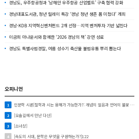
경남도, 우주항공청과 ‘남해안 우주항공 산업벨트’ 구축 협력 강화
경남대표도서관, 청년 릴레이 특강 ‘경남 청년 생존 폼 미쳤다’ 개최
경남-KDB 지역혁신벤처펀드 2개 선정…지역 벤처투자 기반 넓힌다
이금희 아나운서와 함께한 ‘2026 경남의 책’ 강연 성료
경남도 특별사법경찰, 여름 성수기 축산물 불법유통 뿌리 뽑는다
오피니언
인문학 시론[철학과 시는 용해가 가능한가?: 개념의 얼음과 언어의 불꽃 사이에서]
1
[오솔길에서 만난 다산]
2
[소녀상]
3
[속도의 시대, 문학은 무엇을 구원하는가?]122
4