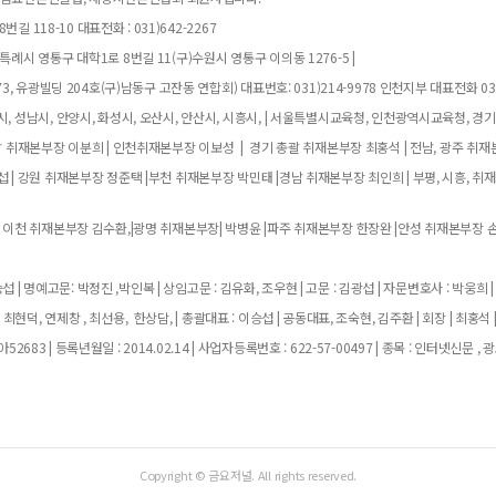
길 118-10 대표전화 : 031)642-2267
례시 영통구 대학1로 8번길 11(구)수원시 영통구 이의동 1276-5 |
, 유광빌딩 204호(구)남동구 고잔동 연합회) 대표번호: 031)214-9978 인천지부 대표전화 032
, 성남시, 안양시, 화성시, 오산시, 안산시, 시흥시, | 서울특별시교육청, 인천광역시교육청, 경
남 취재본부장 이분희 | 인천취재본부장 이보성 | 경기 총괄 취재본부장 최홍석 | 전남, 광주 취재
 | 강원 취재본부장 정준택 |부천 취재본부장 박민태 |경남 취재본부장 최인희 | 부평, 시흥, 취
 이천 취재본부장 김수환,|광명 취재본부장| 박병윤 |파주 취재본부장 한장완 |안성 취재본부장 손
 | 명예고문: 박정진 ,박인복 | 상임고문 : 김유화, 조우현 | 고문 : 김광섭 | 자문변호사 : 박웅희 |
 최현덕, 연제창 , 최선용, 한상담, | 총괄대표 : 이승섭 | 공동대표, 조숙현, 김주환 | 회장 | 최홍석 
683 | 등록년월일 : 2014.02.14 | 사업자등록번호 : 622-57-00497 | 종목 : 인터넷신문 , 광
Copyright © 금요저널. All rights reserved.