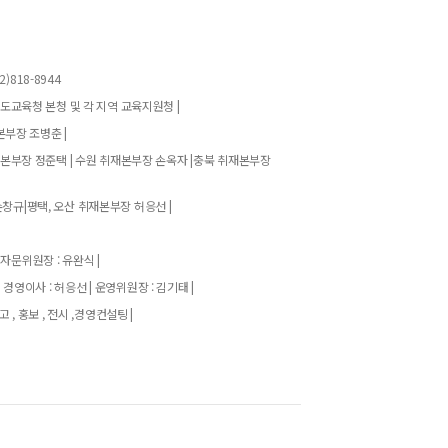
)818-8944
기도교육청 본청 및 각 지역 교육지원청 |
본부장 조병춘 |
재본부장 정준택 | 수원 취재본부장 손옥자 |충북 취재본부장
창규|평택, 오산 취재본부장 허응선 |
 자문위원장 : 유완식 |
| 경영이사 : 허응선 | 운영위원장 : 김기태 |
고 , 홍보 , 전시 ,경영컨설팅 |