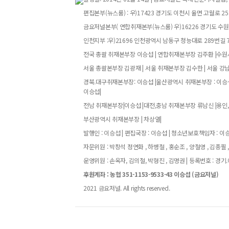
편집본부(뉴스룸) : 우)17423 경기도 이천시 율면 고월로 258번
금요저널본부( 연합취재본부(뉴스룸) 우)16226 경기도 수원특
인천지부 :우)21696 인천광역시 남동구 청능대로 289번길 73
전국 총괄 취재본부장 이승섭 | 연합취재본부장 김주환 |수원시
서울 총괄본부장 김광재 | 서울 취재본부장 김수한 | 서울 강
경북.대구취재본부장: 이승섭 |울산광역시 취재본부장 : 이승섭
이승섭|
전남 취재본부장|이승섭 |대전,충남 취재본부장 류남신 |용인,
부산광역시 취재본부장 | 차상열|
발행인 : 이승섭 | 편집국장 : 이승섭 | 청소년보호책임자 : 이승섭
자문위원 : 박창석 정연화 , 하병철 , 홍순조 , 양철영 , 김종필 ,
운영위원 : 손옥자, 김의철, 박형진 , 김명권 | 등록번호 : 경기.아52
후원계좌 : 농협 351-1153-9533-43 이승섭 (금요저널)
2021 금요저널. All rights reserved.