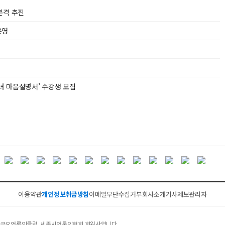
본격 추진
운영
녀 마음설명서’ 수강생 모집
이용약관
개인정보취급방침
이메일무단수집거부
회사소개
기사제보
관리자
클럽, 금요언론인클럽, 세종시언론인협회 회원사입니다.