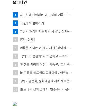
오피니언
시구절에 담아내는 내 인생의 기록… ‘시로 쓰는 자서전’
1
적절하게 살아가기
2
일상의 현상학과 존재의 서사: 일상재(日常材)의 시적 환치와 자아 성찰】
3
[걷는 회사 ]
4
여름을 지나는 네 개의 시선 "정덕원, 나지윤, 민선홍, 정윤하 작가" 4인 展
5
【의식의 풍경화: 시적 언어로 구축하는 실존의 미학】
6
‘인생은 사랑의 여정’…양승본, ‘그리움의 빛’
7
▶ 구름들 에드워드 그레이엄 / 아트북스 / 288쪽
8
성동미술협회, 문화예술 축제의 새로운 시작 ‘2026 서울숲 국제 아트 페스타’ 개최
9
[판도라의 상자 앞에서: 민주주의의 근원을 묻다]
10