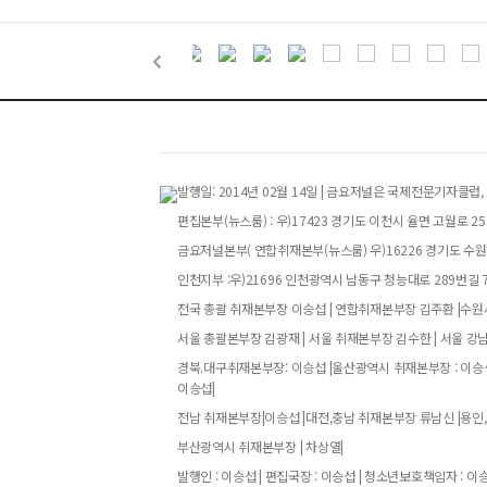
발행일: 2014년 02월 14일 | 금요저널은 국제전문기자
편집본부(뉴스룸) : 우)17423 경기도 이천시 율면 고월로 258번
금요저널본부( 연합취재본부(뉴스룸) 우)16226 경기도 수원특
인천지부 :우)21696 인천광역시 남동구 청능대로 289번길 73
전국 총괄 취재본부장 이승섭 | 연합취재본부장 김주환 |수원시
서울 총괄본부장 김광재 | 서울 취재본부장 김수한 | 서울 강
경북.대구취재본부장: 이승섭 |울산광역시 취재본부장 : 이승섭
이승섭|
전남 취재본부장|이승섭 |대전,충남 취재본부장 류남신 |용인,
부산광역시 취재본부장 | 차상열|
발행인 : 이승섭 | 편집국장 : 이승섭 | 청소년보호책임자 : 이승섭