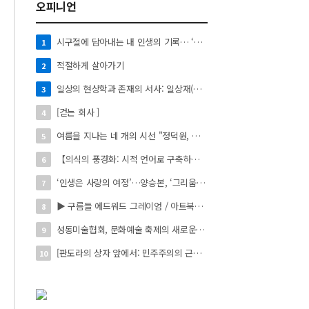
오피니언
시구절에 담아내는 내 인생의 기록… ‘시로 쓰는 자서전’
1
적절하게 살아가기
2
일상의 현상학과 존재의 서사: 일상재(日常材)의 시적 환치와 자아 성찰】
3
[걷는 회사 ]
4
여름을 지나는 네 개의 시선 "정덕원, 나지윤, 민선홍, 정윤하 작가" 4인 展
5
【의식의 풍경화: 시적 언어로 구축하는 실존의 미학】
6
‘인생은 사랑의 여정’…양승본, ‘그리움의 빛’
7
▶ 구름들 에드워드 그레이엄 / 아트북스 / 288쪽
8
성동미술협회, 문화예술 축제의 새로운 시작 ‘2026 서울숲 국제 아트 페스타’ 개최
9
[판도라의 상자 앞에서: 민주주의의 근원을 묻다]
10