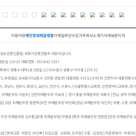
이용약관
개인정보취급방침
이메일무단수집거부
회사소개
기사제보
관리자
클럽, 금요언론인클럽, 세종시언론인협회 회원사입니다.
길 118-10 대표전화 : 031)642-2267
례시 영통구 대학1로 8번길 11(구)수원시 영통구 이의동 1276-5 |
, 유광빌딩 204호(구)남동구 고잔동 연합회) 대표번호: 031)214-9978 인천지부 대표전화 032
, 성남시, 안양시, 화성시, 오산시, 안산시, 시흥시, | 서울특별시교육청, 인천광역시교육청, 경
남 취재본부장 이분희 | 인천취재본부장 이보성 | 경기 총괄 취재본부장 최홍석 | 전남, 광주 취재
 | 강원 취재본부장 정준택 |부천 취재본부장 박민태 |경남 취재본부장 최인희 | 부평, 시흥, 취
 이천 취재본부장 김수환,|광명 취재본부장| 박병윤 |파주 취재본부장 한장완 |안성 취재본부장 손
 | 명예고문: 박정진 ,박인복 | 상임고문 : 김유화, 조우현 | 고문 : 김광섭 | 자문변호사 : 박웅희 |