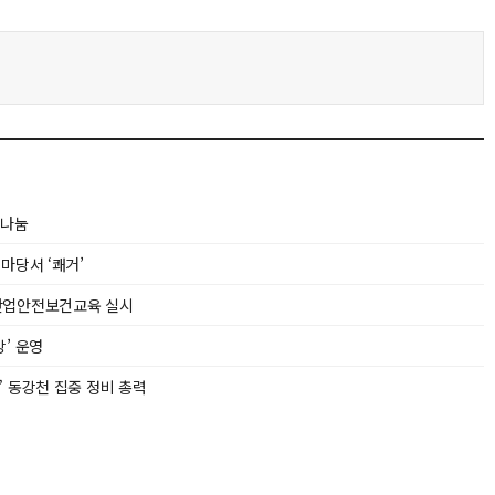
 나눔
마당서 ‘쾌거’
산업안전보건교육 실시
’ 운영
 동강천 집중 정비 총력