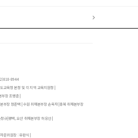
)818-8944
기도교육청 본청 및 각 지역 교육지원청 |
본부장 조병춘 |
재본부장 정준택 | 수원 취재본부장 손옥자 |충북 취재본부장
창규|평택, 오산 취재본부장 허응선 |
 자문위원장 : 유완식 |