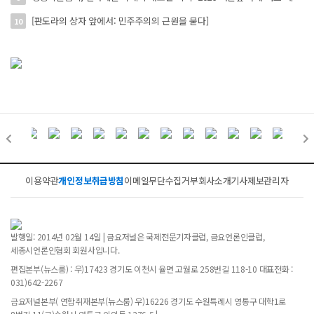
[판도라의 상자 앞에서: 민주주의의 근원을 묻다]
10
이용약관
개인정보취급방침
이메일무단수집거부
회사소개
기사제보
관리자
발행일: 2014년 02월 14일 | 금요저널은 국제전문기자클럽, 금요언론인클럽,
세종시언론인협회 회원사입니다.
편집본부(뉴스룸) : 우)17423 경기도 이천시 율면 고월로 258번길 118-10 대표전화 :
031)642-2267
금요저널본부( 연합취재본부(뉴스룸) 우)16226 경기도 수원특례시 영통구 대학1로