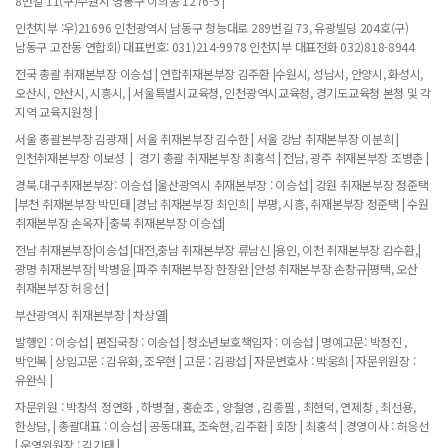
8번길 11(구)수원시 영통구 이의동 1276-5 |
인천지부 :우)21696 인천광역시 남동구 청능대로 289번길 73, 유광빌딩 204호(구)
남동구 고잔동 연합회) 대표번호: 031)214-9978 인천지부 대표전화 032)818-8944
전국 총괄 취재본부장 이승섭 | 연합취재본부장 김주환 |수원시, 성남시, 안양시, 화성시,
오산시, 안산시, 시흥시, | 서울특별시교육청, 인천광역시교육청, 경기도교육청 본청 및 각
지역 교육지원청 |
서울 총괄본부장 김광재 | 서울 취재본부장 김수한 | 서울 강남 취재본부장 이분희 |
인천취재본부장 이보성 | 경기 총괄 취재본부장 최홍석 | 전남, 광주 취재본부장 조병춘 |
경북.대구취재본부장: 이승섭 |울산광역시 취재본부장 : 이승섭 | 강원 취재본부장 정준택
|부천 취재본부장 박민태 |경남 취재본부장 최인희 | 부평, 시흥, 취재본부장 정준택 | 수원
취재본부장 손옥자 |충북 취재본부장 이승섭|
전남 취재본부장|이승섭 |대전,충남 취재본부장 류남신 |용인, 이천 취재본부장 김수환,|
광명 취재본부장| 박병윤 |파주 취재본부장 한장완 |안성 취재본부장 손창규|평택, 오산
취재본부장 허응선 |
부산광역시 취재본부장 | 차상열|
발행인 : 이승섭 | 편집국장 : 이승섭 | 청소년보호책임자 : 이승섭 | 명예고문: 박정진 ,
박인복 | 상임고문 : 김유화, 조우현 | 고문 : 김광섭 | 자문변호사 : 박웅희 | 자문위원장 :
유완식 |
자문위원 : 박창석 정연화 , 하병철 , 홍순조 , 양철영 , 김종필 , 최현덕, 연제창 , 최선용,
한상담, | 총괄대표 : 이승섭 | 공동대표, 조숙현, 김주환 | 회장 | 최홍석 | 경영이사 : 허응선
| 운영위원장 : 김기태 |