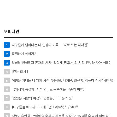
오피니언
시구절에 담아내는 내 인생의 기록… ‘시로 쓰는 자서전’
1
적절하게 살아가기
2
일상의 현상학과 존재의 서사: 일상재(日常材)의 시적 환치와 자아 성찰】
3
[걷는 회사 ]
4
여름을 지나는 네 개의 시선 "정덕원, 나지윤, 민선홍, 정윤하 작가" 4인 展
5
【의식의 풍경화: 시적 언어로 구축하는 실존의 미학】
6
‘인생은 사랑의 여정’…양승본, ‘그리움의 빛’
7
▶ 구름들 에드워드 그레이엄 / 아트북스 / 288쪽
8
성동미술협회, 문화예술 축제의 새로운 시작 ‘2026 서울숲 국제 아트 페스타’ 개최
9