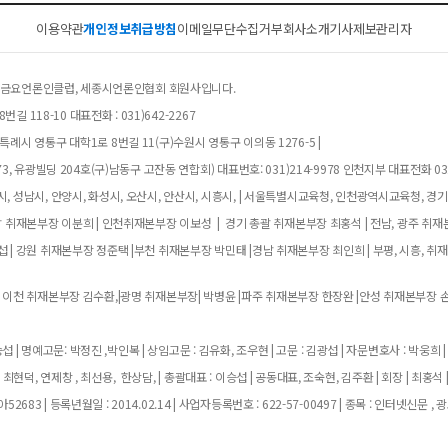
이용약관
개인정보취급방침
이메일무단수집거부
회사소개
기사제보
관리자
클럽, 금요언론인클럽, 세종시언론인협회 회원사입니다.
길 118-10 대표전화 : 031)642-2267
례시 영통구 대학1로 8번길 11(구)수원시 영통구 이의동 1276-5 |
, 유광빌딩 204호(구)남동구 고잔동 연합회) 대표번호: 031)214-9978 인천지부 대표전화 032
, 성남시, 안양시, 화성시, 오산시, 안산시, 시흥시, | 서울특별시교육청, 인천광역시교육청, 경
남 취재본부장 이분희 | 인천취재본부장 이보성 | 경기 총괄 취재본부장 최홍석 | 전남, 광주 취재
 | 강원 취재본부장 정준택 |부천 취재본부장 박민태 |경남 취재본부장 최인희 | 부평, 시흥, 취
 이천 취재본부장 김수환,|광명 취재본부장| 박병윤 |파주 취재본부장 한장완 |안성 취재본부장 손
 | 명예고문: 박정진 ,박인복 | 상임고문 : 김유화, 조우현 | 고문 : 김광섭 | 자문변호사 : 박웅희 |
 최현덕, 연제창 , 최선용, 한상담, | 총괄대표 : 이승섭 | 공동대표, 조숙현, 김주환 | 회장 | 최홍석 
683 | 등록년월일 : 2014.02.14 | 사업자등록번호 : 622-57-00497 | 종목 : 인터넷신문 , 광