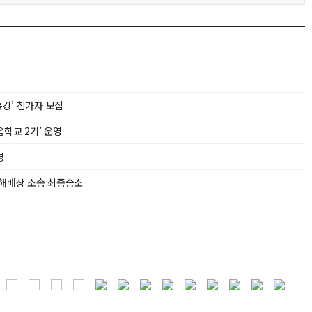
특강’ 참가자 모집
학교 2기’ 운영
영
손해배상 소송 최종승소