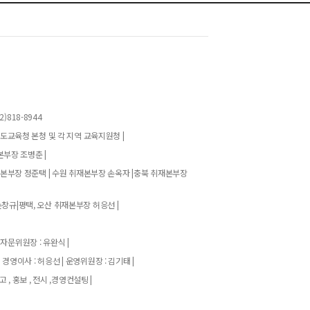
)818-8944
기도교육청 본청 및 각 지역 교육지원청 |
본부장 조병춘 |
재본부장 정준택 | 수원 취재본부장 손옥자 |충북 취재본부장
창규|평택, 오산 취재본부장 허응선 |
 자문위원장 : 유완식 |
| 경영이사 : 허응선 | 운영위원장 : 김기태 |
고 , 홍보 , 전시 ,경영컨설팅 |