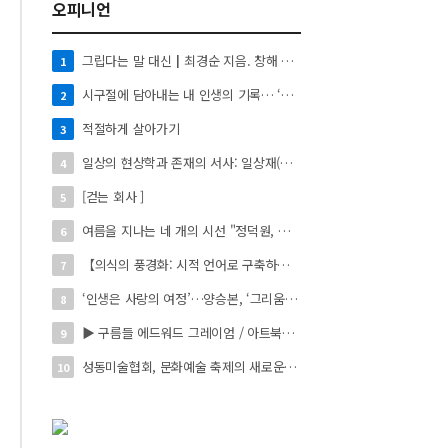
오피니언
그립다는 말 대신┃최경순 지음. 창해 펴냄. 136쪽. 1만4천원
1
시구절에 담아내는 내 인생의 기록… ‘시로 쓰는 자서전’
2
적절하게 살아가기
3
일상의 현상학과 존재의 서사: 일상재(日常材)의 시적 환치와 자아 성찰】
4
[걷는 회사 ]
5
여름을 지나는 네 개의 시선 "정덕원, 나지윤, 민선홍, 정윤하 작가" 4인 展
6
【의식의 풍경화: 시적 언어로 구축하는 실존의 미학】
7
‘인생은 사랑의 여정’…양승본, ‘그리움의 빛’
8
▶ 구름들 에드워드 그레이엄 / 아트북스 / 288쪽
9
성동미술협회, 문화예술 축제의 새로운 시작 ‘2026 서울숲 국제 아트 페스타’ 개최
10