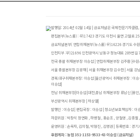
발행일: 2014년 02월 14일 | 금요저널은 국제전문기자
편집본부(뉴스룸) : 우)17423 경기도 이천시 율면 고월로 258번
금요저널본부( 연합취재본부(뉴스룸) 우)16226 경기도 수원특
인천지부 :우)21696 인천광역시 남동구 청능대로 289번길 73
전국 총괄 취재본부장 이승섭 | 연합취재본부장 김주환 |수원시
서울 총괄본부장 김광재 | 서울 취재본부장 김수한 | 서울 강
경북.대구취재본부장: 이승섭 |울산광역시 취재본부장 : 이승섭
이승섭|
전남 취재본부장|이승섭 |대전,충남 취재본부장 류남신 |용인,
부산광역시 취재본부장 | 차상열|
발행인 : 이승섭 | 편집국장 : 이승섭 | 청소년보호책임자 : 이승섭
자문위원 : 박창석 정연화 , 하병철 , 홍순조 , 양철영 , 김종필 ,
운영위원 : 손옥자, 김의철, 박형진 , 김명권 | 등록번호 : 경기.아52
후원계좌 : 농협 351-1153-9533-43 이승섭 (금요저널)