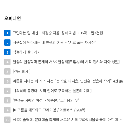
오피니언
그립다는 말 대신┃최경순 지음. 창해 펴냄. 136쪽. 1만4천원
1
시구절에 담아내는 내 인생의 기록… ‘시로 쓰는 자서전’
2
적절하게 살아가기
3
일상의 현상학과 존재의 서사: 일상재(日常材)의 시적 환치와 자아 성찰】
4
[걷는 회사 ]
5
여름을 지나는 네 개의 시선 "정덕원, 나지윤, 민선홍, 정윤하 작가" 4인 展
6
【의식의 풍경화: 시적 언어로 구축하는 실존의 미학】
7
‘인생은 사랑의 여정’…양승본, ‘그리움의 빛’
8
▶ 구름들 에드워드 그레이엄 / 아트북스 / 288쪽
9
성동미술협회, 문화예술 축제의 새로운 시작 ‘2026 서울숲 국제 아트 페스타’ 개최
10