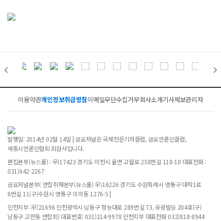
이용약관
개인정보취급방침
이메일무단수집거부
회사소개
기사제보
관리자
발행일: 2014년 02월 14일 | 금요저널은 국제전문기자클럽, 금요언론인클럽,
세종시언론인협회 회원사입니다.
편집본부(뉴스룸) : 우)17423 경기도 이천시 율면 고월로 258번길 118-10 대표전화 :
031)642-2267
금요저널본부( 연합취재본부(뉴스룸) 우)16226 경기도 수원특례시 영통구 대학1로
8번길 11(구)수원시 영통구 이의동 1276-5 |
인천지부 :우)21696 인천광역시 남동구 청능대로 289번길 73, 유광빌딩 204호(구)
남동구 고잔동 연합회) 대표번호: 031)214-9978 인천지부 대표전화 032)818-8944