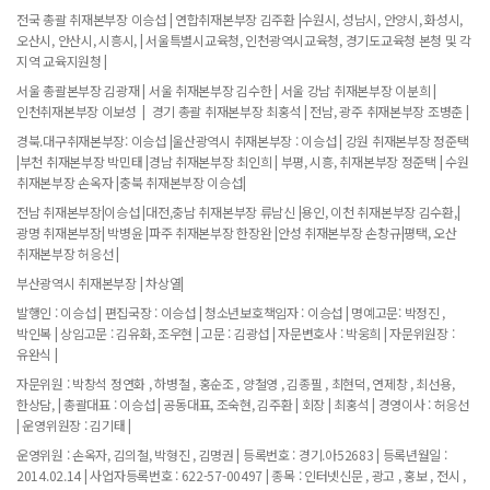
전국 총괄 취재본부장 이승섭 | 연합취재본부장 김주환 |수원시, 성남시, 안양시, 화성시,
오산시, 안산시, 시흥시, | 서울특별시교육청, 인천광역시교육청, 경기도교육청 본청 및 각
지역 교육지원청 |
서울 총괄본부장 김광재 | 서울 취재본부장 김수한 | 서울 강남 취재본부장 이분희 |
인천취재본부장 이보성 | 경기 총괄 취재본부장 최홍석 | 전남, 광주 취재본부장 조병춘 |
경북.대구취재본부장: 이승섭 |울산광역시 취재본부장 : 이승섭 | 강원 취재본부장 정준택
|부천 취재본부장 박민태 |경남 취재본부장 최인희 | 부평, 시흥, 취재본부장 정준택 | 수원
취재본부장 손옥자 |충북 취재본부장 이승섭|
전남 취재본부장|이승섭 |대전,충남 취재본부장 류남신 |용인, 이천 취재본부장 김수환,|
광명 취재본부장| 박병윤 |파주 취재본부장 한장완 |안성 취재본부장 손창규|평택, 오산
취재본부장 허응선 |
부산광역시 취재본부장 | 차상열|
발행인 : 이승섭 | 편집국장 : 이승섭 | 청소년보호책임자 : 이승섭 | 명예고문: 박정진 ,
박인복 | 상임고문 : 김유화, 조우현 | 고문 : 김광섭 | 자문변호사 : 박웅희 | 자문위원장 :
유완식 |
자문위원 : 박창석 정연화 , 하병철 , 홍순조 , 양철영 , 김종필 , 최현덕, 연제창 , 최선용,
한상담, | 총괄대표 : 이승섭 | 공동대표, 조숙현, 김주환 | 회장 | 최홍석 | 경영이사 : 허응선
| 운영위원장 : 김기태 |
운영위원 : 손옥자, 김의철, 박형진 , 김명권 | 등록번호 : 경기.아52683 | 등록년월일 :
2014.02.14 | 사업자등록번호 : 622-57-00497 | 종목 : 인터넷신문 , 광고 , 홍보 , 전시 ,