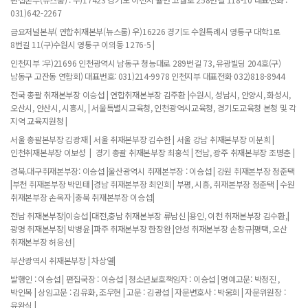
031)642-2267
금요저널본부( 연합취재본부(뉴스룸) 우)16226 경기도 수원특례시 영통구 대학1로
8번길 11(구)수원시 영통구 이의동 1276-5 |
인천지부 :우)21696 인천광역시 남동구 청능대로 289번길 73, 유광빌딩 204호(구)
남동구 고잔동 연합회) 대표번호: 031)214-9978 인천지부 대표전화 032)818-8944
전국 총괄 취재본부장 이승섭 | 연합취재본부장 김주환 |수원시, 성남시, 안양시, 화성시,
오산시, 안산시, 시흥시, | 서울특별시교육청, 인천광역시교육청, 경기도교육청 본청 및 각
지역 교육지원청 |
서울 총괄본부장 김광재 | 서울 취재본부장 김수한 | 서울 강남 취재본부장 이분희 |
인천취재본부장 이보성 | 경기 총괄 취재본부장 최홍석 | 전남, 광주 취재본부장 조병춘 |
경북.대구취재본부장: 이승섭 |울산광역시 취재본부장 : 이승섭 | 강원 취재본부장 정준택
|부천 취재본부장 박민태 |경남 취재본부장 최인희 | 부평, 시흥, 취재본부장 정준택 | 수원
취재본부장 손옥자 |충북 취재본부장 이승섭|
전남 취재본부장|이승섭 |대전,충남 취재본부장 류남신 |용인, 이천 취재본부장 김수환,|
광명 취재본부장| 박병윤 |파주 취재본부장 한장완 |안성 취재본부장 손창규|평택, 오산
취재본부장 허응선 |
부산광역시 취재본부장 | 차상열|
발행인 : 이승섭 | 편집국장 : 이승섭 | 청소년보호책임자 : 이승섭 | 명예고문: 박정진 ,
박인복 | 상임고문 : 김유화, 조우현 | 고문 : 김광섭 | 자문변호사 : 박웅희 | 자문위원장 :
유완식 |