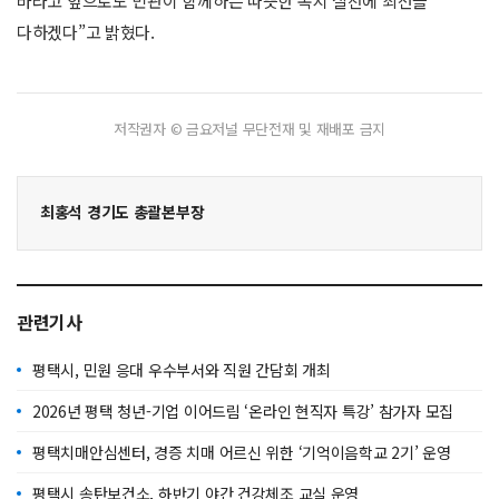
바라고 앞으로도 민관이 함께하는 따뜻한 복지 실천에 최선을
다하겠다”고 밝혔다.
저작권자 © 금요저널 무단전재 및 재배포 금지
최홍석 경기도 총괄본부장
관련기사
평택시, 민원 응대 우수부서와 직원 간담회 개최
2026년 평택 청년-기업 이어드림 ‘온라인 현직자 특강’ 참가자 모집
평택치매안심센터, 경증 치매 어르신 위한 ‘기억이음학교 2기’ 운영
평택시 송탄보건소, 하반기 야간 건강체조 교실 운영