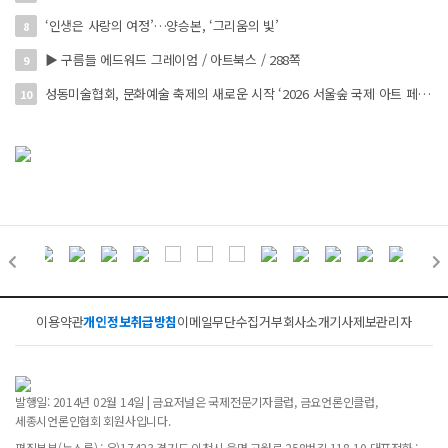
‘인생은 사랑의 여정’…양승본, ‘그리움의 빛’
8
▶ 구름들 에드워드 그레이엄 / 아트북스 / 288쪽
9
성동미술협회, 문화예술 축제의 새로운 시작 ‘2026 서울숲 국제 아트 페스타’ 개최
10
이용약관
개인정보취급방침
이메일무단수집거부
회사소개
기사제보
관리자
발행일: 2014년 02월 14일 | 금요저널은 국제전문기자클럽, 금요언론인클럽,
세종시언론인협회 회원사입니다.
편집본부(뉴스룸) : 우)17423 경기도 이천시 율면 고월로 258번길 118-10 대표전화 :