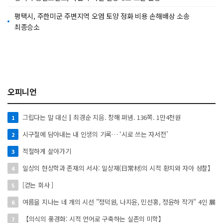
평택시, 주한미군 주변지역 오염 토양 정화 비용 손해배상 소송
최종승소
오피니언
그립다는 말 대신┃최경순 지음. 창해 펴냄. 136쪽. 1만4천원
1
시구절에 담아내는 내 인생의 기록… ‘시로 쓰는 자서전’
2
적절하게 살아가기
3
일상의 현상학과 존재의 서사: 일상재(日常材)의 시적 환치와 자아 성찰】
4
[걷는 회사 ]
5
여름을 지나는 네 개의 시선 "정덕원, 나지윤, 민선홍, 정윤하 작가" 4인 展
6
【의식의 풍경화: 시적 언어로 구축하는 실존의 미학】
7