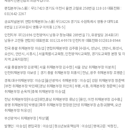
세종시언론인협회 회원사입니다.
편집본부(뉴스룸) : 우)17423 경기도 이천시 율면 고월로 258번길 118-10 대표전화 :
031)642-2267
금요저널본부( 연합취재본부(뉴스룸) 우)16226 경기도 수원특례시 영통구 대학1로
8번길 11(구)수원시 영통구 이의동 1276-5 |
인천지부 :우)21696 인천광역시 남동구 청능대로 289번길 73, 유광빌딩 204호(구)
남동구 고잔동 연합회) 대표번호: 031)214-9978 인천지부 대표전화 032)818-8944
전국 총괄 취재본부장 이승섭 | 연합취재본부장 김주환 |수원시, 성남시, 안양시, 화성시,
오산시, 안산시, 시흥시, | 서울특별시교육청, 인천광역시교육청, 경기도교육청 본청 및 각
지역 교육지원청 |
서울 총괄본부장 김광재 | 서울 취재본부장 김수한 | 서울 강남 취재본부장 이분희 |
인천취재본부장 이보성 | 경기 총괄 취재본부장 최홍석 | 전남, 광주 취재본부장 조병춘 |
경북.대구취재본부장: 이승섭 |울산광역시 취재본부장 : 이승섭 | 강원 취재본부장 정준택
|부천 취재본부장 박민태 |경남 취재본부장 최인희 | 부평, 시흥, 취재본부장 정준택 | 수원
취재본부장 손옥자 |충북 취재본부장 이승섭|
전남 취재본부장|이승섭 |대전,충남 취재본부장 류남신 |용인, 이천 취재본부장 김수환,|
광명 취재본부장| 박병윤 |파주 취재본부장 한장완 |안성 취재본부장 손창규|평택, 오산
취재본부장 허응선 |
부산광역시 취재본부장 | 차상열|
발행인 : 이승섭 | 편집국장 : 이승섭 | 청소년보호책임자 : 이승섭 | 명예고문: 박정진 ,