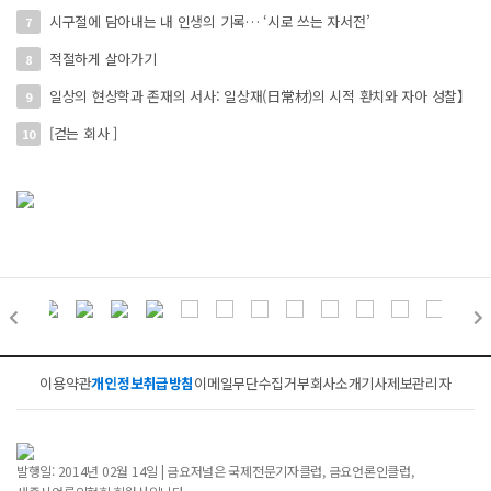
시구절에 담아내는 내 인생의 기록… ‘시로 쓰는 자서전’
7
적절하게 살아가기
8
일상의 현상학과 존재의 서사: 일상재(日常材)의 시적 환치와 자아 성찰】
9
[걷는 회사 ]
10
이용약관
개인정보취급방침
이메일무단수집거부
회사소개
기사제보
관리자
발행일: 2014년 02월 14일 | 금요저널은 국제전문기자클럽, 금요언론인클럽,