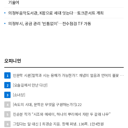
기울여
의정부음악도서관, K팝으로 세대 잇는다…토크콘서트 개최
의정부시, 공금 관리 ‘빈틈없이’…전수점검 TF 가동
오피니언
인문학 시론[철학과 시는 용해가 가능한가?: 개념의 얼음과 언어의 불꽃 사이에서]
1
[오솔길에서 만난 다산]
2
[소녀상]
3
[속도의 시대, 문학은 무엇을 구원하는가?]122
4
진순분 작가 “시조와 에세이, 하나의 뿌리에서 자란 두 갈래 나무”
5
그립다는 말 대신┃최경순 지음. 창해 펴냄. 136쪽. 1만4천원
6