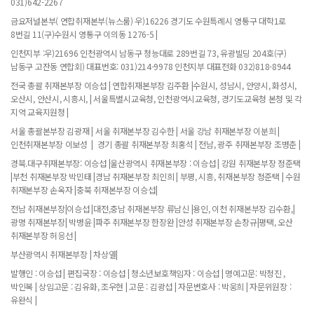
031)642-2267
금요저널본부( 연합취재본부(뉴스룸) 우)16226 경기도 수원특례시 영통구 대학1로
8번길 11(구)수원시 영통구 이의동 1276-5 |
인천지부 :우)21696 인천광역시 남동구 청능대로 289번길 73, 유광빌딩 204호(구)
남동구 고잔동 연합회) 대표번호: 031)214-9978 인천지부 대표전화 032)818-8944
전국 총괄 취재본부장 이승섭 | 연합취재본부장 김주환 |수원시, 성남시, 안양시, 화성시,
오산시, 안산시, 시흥시, | 서울특별시교육청, 인천광역시교육청, 경기도교육청 본청 및 각
지역 교육지원청 |
서울 총괄본부장 김광재 | 서울 취재본부장 김수한 | 서울 강남 취재본부장 이분희 |
인천취재본부장 이보성 | 경기 총괄 취재본부장 최홍석 | 전남, 광주 취재본부장 조병춘 |
경북.대구취재본부장: 이승섭 |울산광역시 취재본부장 : 이승섭 | 강원 취재본부장 정준택
|부천 취재본부장 박민태 |경남 취재본부장 최인희 | 부평, 시흥, 취재본부장 정준택 | 수원
취재본부장 손옥자 |충북 취재본부장 이승섭|
전남 취재본부장|이승섭 |대전,충남 취재본부장 류남신 |용인, 이천 취재본부장 김수환,|
광명 취재본부장| 박병윤 |파주 취재본부장 한장완 |안성 취재본부장 손창규|평택, 오산
취재본부장 허응선 |
부산광역시 취재본부장 | 차상열|
발행인 : 이승섭 | 편집국장 : 이승섭 | 청소년보호책임자 : 이승섭 | 명예고문: 박정진 ,
박인복 | 상임고문 : 김유화, 조우현 | 고문 : 김광섭 | 자문변호사 : 박웅희 | 자문위원장 :
유완식 |