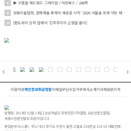
▶ 구름들 에드워드 그레이엄 / 아트북스 / 288쪽
8
성동미술협회, 문화예술 축제의 새로운 시작 ‘2026 서울숲 국제 아트 페스타’ 개최
9
[판도라의 상자 앞에서: 민주주의의 근원을 묻다]
10
이용약관
개인정보취급방침
이메일무단수집거부
회사소개
기사제보
관리자
발행일: 2014년 02월 14일 | 금요저널은 국제전문기자클럽, 금요언론인클럽,
세종시언론인협회 회원사입니다.
편집본부(뉴스룸) : 우)17423 경기도 이천시 율면 고월로 258번길 118-10 대표전화 :