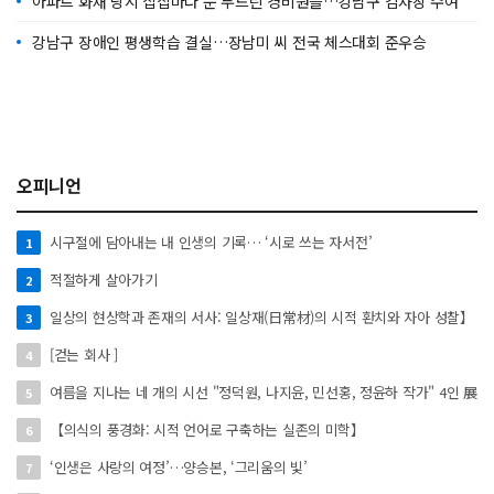
아파트 화재 당시 집집마다 문 두드린 경비원들…강남구 감사장 수여
강남구 장애인 평생학습 결실…장남미 씨 전국 체스대회 준우승
오피니언
시구절에 담아내는 내 인생의 기록… ‘시로 쓰는 자서전’
1
적절하게 살아가기
2
일상의 현상학과 존재의 서사: 일상재(日常材)의 시적 환치와 자아 성찰】
3
[걷는 회사 ]
4
여름을 지나는 네 개의 시선 "정덕원, 나지윤, 민선홍, 정윤하 작가" 4인 展
5
【의식의 풍경화: 시적 언어로 구축하는 실존의 미학】
6
‘인생은 사랑의 여정’…양승본, ‘그리움의 빛’
7