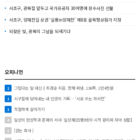
서초구, 광복절 앞두고 국가유공자 30여명에 장수사진 선물
서초구, 양재천길 상권 ‘살롱in양재천’ 제8호 골목형상점가 지정
되찾은 빛, 광복의 그날을 되새기다
오피니언
그립다는 말 대신┃최경순 지음. 창해 펴냄. 136쪽. 1만4천원
1
시구절에 담아내는 내 인생의 기록… ‘시로 쓰는 자서전’
2
적절하게 살아가기
3
일상의 현상학과 존재의 서사: 일상재(日常材)의 시적 환치와 자아 성찰】
4
[걷는 회사 ]
5