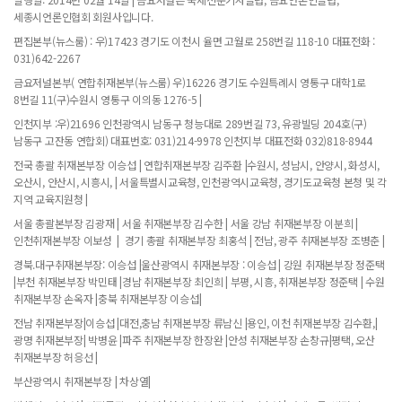
세종시언론인협회 회원사입니다.
편집본부(뉴스룸) : 우)17423 경기도 이천시 율면 고월로 258번길 118-10 대표전화 :
031)642-2267
금요저널본부( 연합취재본부(뉴스룸) 우)16226 경기도 수원특례시 영통구 대학1로
8번길 11(구)수원시 영통구 이의동 1276-5 |
인천지부 :우)21696 인천광역시 남동구 청능대로 289번길 73, 유광빌딩 204호(구)
남동구 고잔동 연합회) 대표번호: 031)214-9978 인천지부 대표전화 032)818-8944
전국 총괄 취재본부장 이승섭 | 연합취재본부장 김주환 |수원시, 성남시, 안양시, 화성시,
오산시, 안산시, 시흥시, | 서울특별시교육청, 인천광역시교육청, 경기도교육청 본청 및 각
지역 교육지원청 |
서울 총괄본부장 김광재 | 서울 취재본부장 김수한 | 서울 강남 취재본부장 이분희 |
인천취재본부장 이보성 | 경기 총괄 취재본부장 최홍석 | 전남, 광주 취재본부장 조병춘 |
경북.대구취재본부장: 이승섭 |울산광역시 취재본부장 : 이승섭 | 강원 취재본부장 정준택
|부천 취재본부장 박민태 |경남 취재본부장 최인희 | 부평, 시흥, 취재본부장 정준택 | 수원
취재본부장 손옥자 |충북 취재본부장 이승섭|
전남 취재본부장|이승섭 |대전,충남 취재본부장 류남신 |용인, 이천 취재본부장 김수환,|
광명 취재본부장| 박병윤 |파주 취재본부장 한장완 |안성 취재본부장 손창규|평택, 오산
취재본부장 허응선 |
부산광역시 취재본부장 | 차상열|