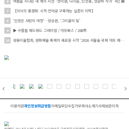
여름을 지나는 네 개의 시선 "정덕원, 나지윤, 민선홍, 정윤하 작가" 4인 展
6
【의식의 풍경화: 시적 언어로 구축하는 실존의 미학】
7
‘인생은 사랑의 여정’…양승본, ‘그리움의 빛’
8
▶ 구름들 에드워드 그레이엄 / 아트북스 / 288쪽
9
성동미술협회, 문화예술 축제의 새로운 시작 ‘2026 서울숲 국제 아트 페스타’ 개최
10
이용약관
개인정보취급방침
이메일무단수집거부
회사소개
기사제보
관리자
발행일: 2014년 02월 14일 | 금요저널은 국제전문기자클럽, 금요언론인클럽,