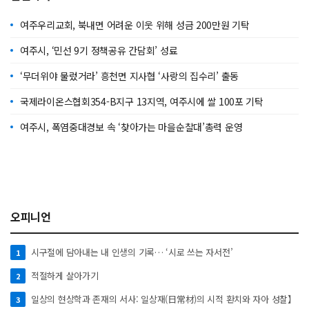
여주우리교회, 북내면 어려운 이웃 위해 성금 200만원 기탁
여주시, ‘민선 9기 정책공유 간담회’ 성료
‘무더위야 물렀거라’ 흥천면 지사협 ‘사랑의 집수리’ 출동
국제라이온스협회354-B지구 13지역, 여주시에 쌀 100포 기탁
여주시, 폭염중대경보 속 ‘찾아가는 마을순찰대’총력 운영
오피니언
시구절에 담아내는 내 인생의 기록… ‘시로 쓰는 자서전’
1
적절하게 살아가기
2
일상의 현상학과 존재의 서사: 일상재(日常材)의 시적 환치와 자아 성찰】
3