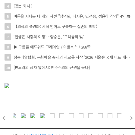
[걷는 회사 ]
4
여름을 지나는 네 개의 시선 "정덕원, 나지윤, 민선홍, 정윤하 작가" 4인 展
5
【의식의 풍경화: 시적 언어로 구축하는 실존의 미학】
6
‘인생은 사랑의 여정’…양승본, ‘그리움의 빛’
7
▶ 구름들 에드워드 그레이엄 / 아트북스 / 288쪽
8
성동미술협회, 문화예술 축제의 새로운 시작 ‘2026 서울숲 국제 아트 페스타’ 개최
9
[판도라의 상자 앞에서: 민주주의의 근원을 묻다]
10