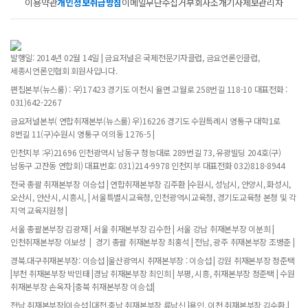
이용약관
개인정보취급방침
이메일무단수집거부
회사소개
기사제보
관리자
발행일: 2014년 02월 14일 | 금요저널은 국제전문기자클럽, 금요언론인클럽,
세종시언론인협회 회원사입니다.
편집본부(뉴스룸) : 우)17423 경기도 이천시 율면 고월로 258번길 118-10 대표전화 :
031)642-2267
금요저널본부( 연합취재본부(뉴스룸) 우)16226 경기도 수원특례시 영통구 대학1로
8번길 11(구)수원시 영통구 이의동 1276-5 |
인천지부 :우)21696 인천광역시 남동구 청능대로 289번길 73, 유광빌딩 204호(구)
남동구 고잔동 연합회) 대표번호: 031)214-9978 인천지부 대표전화 032)818-8944
전국 총괄 취재본부장 이승섭 | 연합취재본부장 김주환 |수원시, 성남시, 안양시, 화성시,
오산시, 안산시, 시흥시, | 서울특별시교육청, 인천광역시교육청, 경기도교육청 본청 및 각
지역 교육지원청 |
서울 총괄본부장 김광재 | 서울 취재본부장 김수한 | 서울 강남 취재본부장 이분희 |
인천취재본부장 이보성 | 경기 총괄 취재본부장 최홍석 | 전남, 광주 취재본부장 조병춘 |
경북.대구취재본부장: 이승섭 |울산광역시 취재본부장 : 이승섭 | 강원 취재본부장 정준택
|부천 취재본부장 박민태 |경남 취재본부장 최인희 | 부평, 시흥, 취재본부장 정준택 | 수원
취재본부장 손옥자 |충북 취재본부장 이승섭|
전남 취재본부장|이승섭 |대전,충남 취재본부장 류남신 |용인, 이천 취재본부장 김수환,|