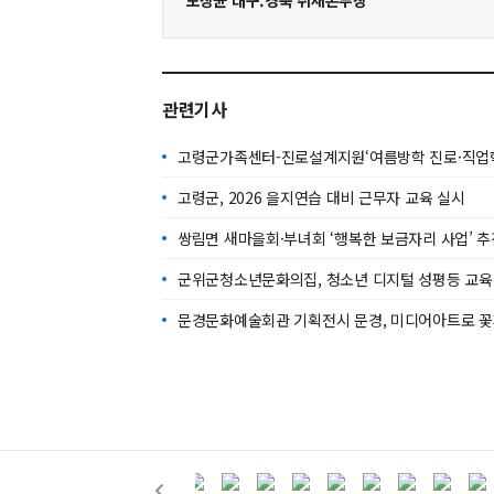
노상균 대구.경북 취재본부장
관련기사
고령군가족센터-진로설계지원‘여름방학 진로·직업학
고령군, 2026 을지연습 대비 근무자 교육 실시
쌍림면 새마을회·부녀회 ‘행복한 보금자리 사업’ 추
군위군청소년문화의집, 청소년 디지털 성평등 교육
문경문화예술회관 기획전시 문경, 미디어아트로 