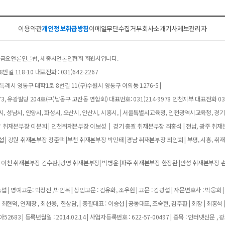
이용약관
개인정보취급방침
이메일무단수집거부
회사소개
기사제보
관리자
클럽, 금요언론인클럽, 세종시언론인협회 회원사입니다.
길 118-10 대표전화 : 031)642-2267
례시 영통구 대학1로 8번길 11(구)수원시 영통구 이의동 1276-5 |
, 유광빌딩 204호(구)남동구 고잔동 연합회) 대표번호: 031)214-9978 인천지부 대표전화 032
, 성남시, 안양시, 화성시, 오산시, 안산시, 시흥시, | 서울특별시교육청, 인천광역시교육청, 경
남 취재본부장 이분희 | 인천취재본부장 이보성 | 경기 총괄 취재본부장 최홍석 | 전남, 광주 취재
 | 강원 취재본부장 정준택 |부천 취재본부장 박민태 |경남 취재본부장 최인희 | 부평, 시흥, 취
 이천 취재본부장 김수환,|광명 취재본부장| 박병윤 |파주 취재본부장 한장완 |안성 취재본부장 손
 | 명예고문: 박정진 ,박인복 | 상임고문 : 김유화, 조우현 | 고문 : 김광섭 | 자문변호사 : 박웅희 |
 최현덕, 연제창 , 최선용, 한상담, | 총괄대표 : 이승섭 | 공동대표, 조숙현, 김주환 | 회장 | 최홍석 
683 | 등록년월일 : 2014.02.14 | 사업자등록번호 : 622-57-00497 | 종목 : 인터넷신문 , 광