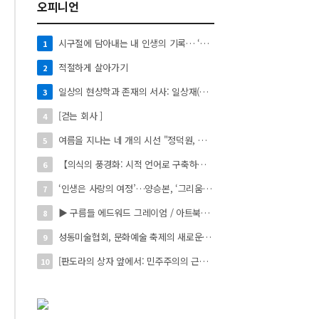
오피니언
시구절에 담아내는 내 인생의 기록… ‘시로 쓰는 자서전’
1
적절하게 살아가기
2
일상의 현상학과 존재의 서사: 일상재(日常材)의 시적 환치와 자아 성찰】
3
[걷는 회사 ]
4
여름을 지나는 네 개의 시선 "정덕원, 나지윤, 민선홍, 정윤하 작가" 4인 展
5
【의식의 풍경화: 시적 언어로 구축하는 실존의 미학】
6
‘인생은 사랑의 여정’…양승본, ‘그리움의 빛’
7
▶ 구름들 에드워드 그레이엄 / 아트북스 / 288쪽
8
성동미술협회, 문화예술 축제의 새로운 시작 ‘2026 서울숲 국제 아트 페스타’ 개최
9
[판도라의 상자 앞에서: 민주주의의 근원을 묻다]
10