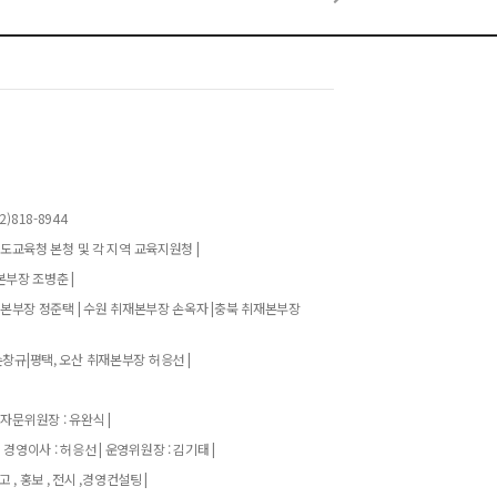
)818-8944
기도교육청 본청 및 각 지역 교육지원청 |
본부장 조병춘 |
재본부장 정준택 | 수원 취재본부장 손옥자 |충북 취재본부장
창규|평택, 오산 취재본부장 허응선 |
 자문위원장 : 유완식 |
| 경영이사 : 허응선 | 운영위원장 : 김기태 |
고 , 홍보 , 전시 ,경영컨설팅 |