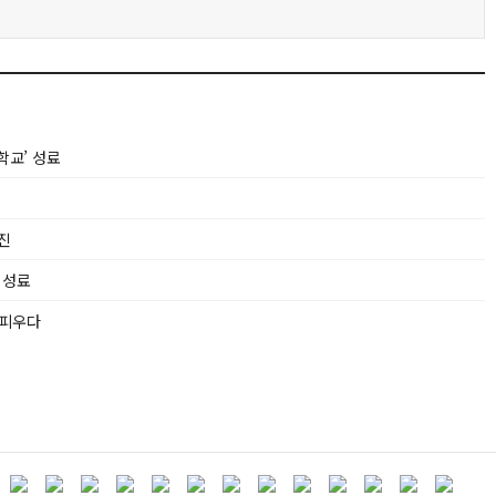
교’ 성료
진
 성료
꽃피우다