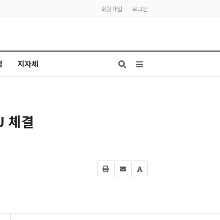
회원가입
|
로그인
청
지자체
U 체결