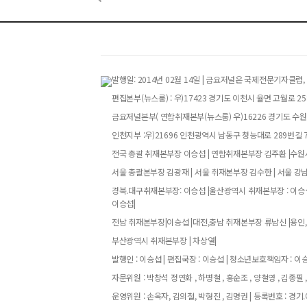
발행일: 2014년 02월 14일 | 금요저널은 국제전문기자
편집본부(뉴스룸) : 우)17423 경기도 이천시 율면 고월로 258번
금요저널본부( 연합취재본부(뉴스룸) 우)16226 경기도 수원특
인천지부 :우)21696 인천광역시 남동구 청능대로 289번길 73
전국 총괄 취재본부장 이승섭 | 연합취재본부장 김주환 |수원시
서울 총괄본부장 김광재 | 서울 취재본부장 김수한 | 서울 강
경북.대구취재본부장: 이승섭 |울산광역시 취재본부장 : 이승섭
이승섭|
전남 취재본부장|이승섭 |대전,충남 취재본부장 류남신 |용인,
부산광역시 취재본부장 | 차상열|
발행인 : 이승섭 | 편집국장 : 이승섭 | 청소년보호책임자 : 이승섭
자문위원 : 박창석 정연화 , 하병철 , 홍순조 , 양철영 , 김종필 ,
운영위원 : 손옥자, 김의철, 박형진 , 김명권 | 등록번호 : 경기.아52