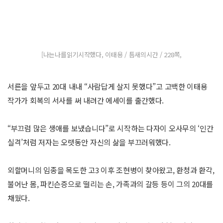
[나는나를읽기시작했다, 이태용 / 틈새의시간 / 228쪽,
서른을 앞두고 20대 내내 “사람답게 살지 못했다”고 고백한 이태용
작가가 회복의 서사를 써 내려간 에세이를 출간했다.
“부끄럼 많은 생애를 보냈습니다”로 시작하는 다자이 오사무의 ‘인간
실격’처럼 저자는 오랫동안 자신의 삶을 부끄러워했다.
외할머니의 임종을 목도한 고3 이후 조현병이 찾아왔고, 환청과 환각,
불어난 몸, 파킨슨증으로 떨리는 손, 가족과의 갈등 등이 그의 20대를
채웠다.