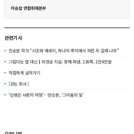
이승섭 연합취재본부
관련기사
진순분 작가 “시조와 에세이, 하나의 뿌리에서 자란 두 갈래 나무”
그립다는 말 대신┃최경순 지음. 창해 펴냄. 136쪽. 1만4천원
적절하게 살아가기
[걷는 회사 ]
‘인생은 사랑의 여정’…양승본, ‘그리움의 빛’
오피니언