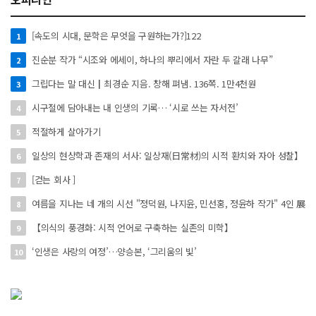
[속도의 시대, 문학은 무엇을 구원하는가?]122
1
진순분 작가 “시조와 에세이, 하나의 뿌리에서 자란 두 갈래 나무”
2
그립다는 말 대신┃최경순 지음. 창해 펴냄. 136쪽. 1만4천원
3
시구절에 담아내는 내 인생의 기록… ‘시로 쓰는 자서전’
4
적절하게 살아가기
5
일상의 현상학과 존재의 서사: 일상재(日常材)의 시적 환치와 자아 성찰】
6
[걷는 회사 ]
7
여름을 지나는 네 개의 시선 "정덕원, 나지윤, 민선홍, 정윤하 작가" 4인 展
8
【의식의 풍경화: 시적 언어로 구축하는 실존의 미학】
9
‘인생은 사랑의 여정’…양승본, ‘그리움의 빛’
10