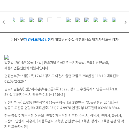
이용약관
개인정보취급방침
이메일무단수집거부
회사소개
기사제보
관리자
발행일: 2014년 02월 14일 | 금요저널은 국제전문기자클럽, 금요언론인클럽,
세종시언론인협회 회원사입니다.
편집본부(뉴스룸) : 우)17423 경기도 이천시 율면 고월로 258번길 118-10 대표전화 :
031)642-2267
금요저널본부( 연합취재본부(뉴스룸) 우)16226 경기도 수원특례시 영통구 대학1로
8번길 11(구)수원시 영통구 이의동 1276-5 |
인천지부 :우)21696 인천광역시 남동구 청능대로 289번길 73, 유광빌딩 204호(구)
남동구 고잔동 연합회) 대표번호: 031)214-9978 인천지부 대표전화 032)818-8944
전국 총괄 취재본부장 이승섭 | 연합취재본부장 김주환 |수원시, 성남시, 안양시, 화성시,
오산시, 안산시, 시흥시, | 서울특별시교육청, 인천광역시교육청, 경기도교육청 본청 및 각
지역 교육지원청 |