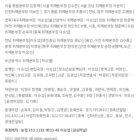
서울 총괄본부장 김광재 | 서울 취재본부장 김수한 | 서울 강남 취재본부장 이분희 |
인천취재본부장 이보성 | 경기 총괄 취재본부장 최홍석 | 전남, 광주 취재본부장 조병춘 |
경북.대구취재본부장: 이승섭 |울산광역시 취재본부장 : 이승섭 | 강원 취재본부장 정준택
|부천 취재본부장 박민태 |경남 취재본부장 최인희 | 부평, 시흥, 취재본부장 정준택 | 수원
취재본부장 손옥자 |충북 취재본부장 이승섭|
전남 취재본부장|이승섭 |대전,충남 취재본부장 류남신 |용인, 이천 취재본부장 김수환,|
광명 취재본부장| 박병윤 |파주 취재본부장 한장완 |안성 취재본부장 손창규|평택, 오산
취재본부장 허응선 |
부산광역시 취재본부장 | 차상열|
발행인 : 이승섭 | 편집국장 : 이승섭 | 청소년보호책임자 : 이승섭 | 명예고문: 박정진 ,
박인복 | 상임고문 : 김유화, 조우현 | 고문 : 김광섭 | 자문변호사 : 박웅희 | 자문위원장 :
유완식 |
자문위원 : 박창석 정연화 , 하병철 , 홍순조 , 양철영 , 김종필 , 최현덕, 연제창 , 최선용,
한상담, | 총괄대표 : 이승섭 | 공동대표, 조숙현, 김주환 | 회장 | 최홍석 | 경영이사 : 허응선
| 운영위원장 : 김기태 |
운영위원 : 손옥자, 김의철, 박형진 , 김명권 | 등록번호 : 경기.아52683 | 등록년월일 :
2014.02.14 | 사업자등록번호 : 622-57-00497 | 종목 : 인터넷신문 , 광고 , 홍보 , 전시 ,
경영컨설팅 |
후원계좌 : 농협 351-1153-9533-43 이승섭 (금요저널)
2021 금요저널. All rights reserved.