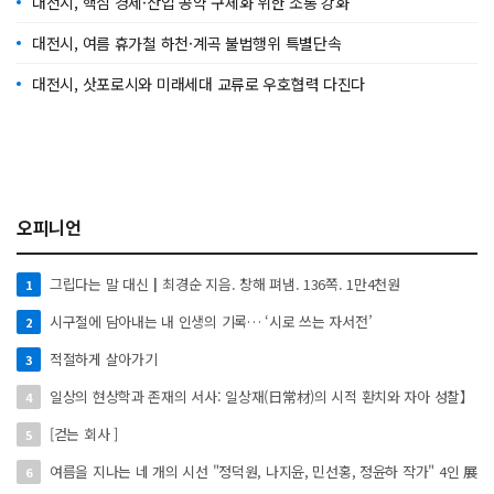
대전시, 핵심 경제·산업 공약 구체화 위한 소통 강화
대전시, 여름 휴가철 하천·계곡 불법행위 특별단속
대전시, 삿포로시와 미래세대 교류로 우호협력 다진다
오피니언
그립다는 말 대신┃최경순 지음. 창해 펴냄. 136쪽. 1만4천원
1
시구절에 담아내는 내 인생의 기록… ‘시로 쓰는 자서전’
2
적절하게 살아가기
3
일상의 현상학과 존재의 서사: 일상재(日常材)의 시적 환치와 자아 성찰】
4
[걷는 회사 ]
5
여름을 지나는 네 개의 시선 "정덕원, 나지윤, 민선홍, 정윤하 작가" 4인 展
6