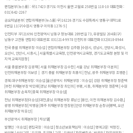
편집본부(뉴스룸) : 우)17423 경기도 이천시 율면 고월로 258번길 118-10 대표전화 :
031)642-2267
금요저널본부( 연합취재본부(뉴스룸) 우)16226 경기도 수원특례시 영통구 대학1로
8번길 11(구)수원시 영통구 이의동 1276-5 |
인천지부 :우)21696 인천광역시 남동구 청능대로 289번길 73, 유광빌딩 204호(구)
남동구 고잔동 연합회) 대표번호: 031)214-9978 인천지부 대표전화 032)818-8944
전국 총괄 취재본부장 이승섭 | 연합취재본부장 김주환 |수원시, 성남시, 안양시, 화성시,
오산시, 안산시, 시흥시, | 서울특별시교육청, 인천광역시교육청, 경기도교육청 본청 및 각
지역 교육지원청 |
서울 총괄본부장 김광재 | 서울 취재본부장 김수한 | 서울 강남 취재본부장 이분희 |
인천취재본부장 이보성 | 경기 총괄 취재본부장 최홍석 | 전남, 광주 취재본부장 조병춘 |
경북.대구취재본부장: 이승섭 |울산광역시 취재본부장 : 이승섭 | 강원 취재본부장 정준택
|부천 취재본부장 박민태 |경남 취재본부장 최인희 | 부평, 시흥, 취재본부장 정준택 | 수원
취재본부장 손옥자 |충북 취재본부장 이승섭|
전남 취재본부장|이승섭 |대전,충남 취재본부장 류남신 |용인, 이천 취재본부장 김수환,|
광명 취재본부장| 박병윤 |파주 취재본부장 한장완 |안성 취재본부장 손창규|평택, 오산
취재본부장 허응선 |
부산광역시 취재본부장 | 차상열|
발행인 : 이승섭 | 편집국장 : 이승섭 | 청소년보호책임자 : 이승섭 | 명예고문: 박정진 ,
박인복 | 상임고문 : 김유화, 조우현 | 고문 : 김광섭 | 자문변호사 : 박웅희 | 자문위원장 :