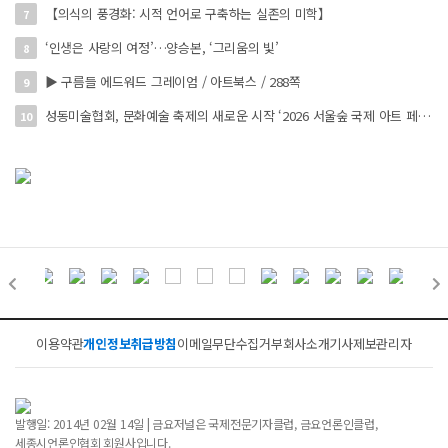
【의식의 풍경화: 시적 언어로 구축하는 실존의 미학】
7
‘인생은 사랑의 여정’…양승본, ‘그리움의 빛’
8
▶ 구름들 에드워드 그레이엄 / 아트북스 / 288쪽
9
성동미술협회, 문화예술 축제의 새로운 시작 ‘2026 서울숲 국제 아트 페스타’ 개최
10
이용약관
개인정보취급방침
이메일무단수집거부
회사소개
기사제보
관리자
발행일: 2014년 02월 14일 | 금요저널은 국제전문기자클럽, 금요언론인클럽,
세종시언론인협회 회원사입니다.