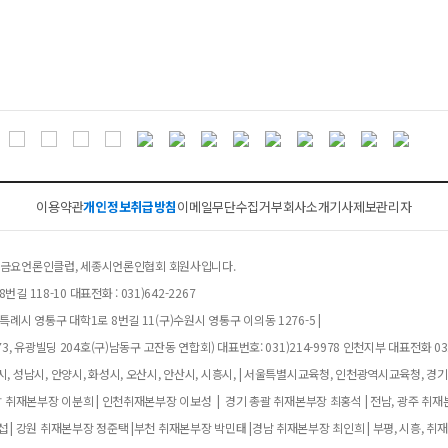
이용약관
개인정보취급방침
이메일무단수집거부
회사소개
기사제보
관리자
클럽, 금요언론인클럽, 세종시언론인협회 회원사입니다.
길 118-10 대표전화 : 031)642-2267
례시 영통구 대학1로 8번길 11(구)수원시 영통구 이의동 1276-5 |
, 유광빌딩 204호(구)남동구 고잔동 연합회) 대표번호: 031)214-9978 인천지부 대표전화 032
, 성남시, 안양시, 화성시, 오산시, 안산시, 시흥시, | 서울특별시교육청, 인천광역시교육청, 경
남 취재본부장 이분희 | 인천취재본부장 이보성 | 경기 총괄 취재본부장 최홍석 | 전남, 광주 취재
 | 강원 취재본부장 정준택 |부천 취재본부장 박민태 |경남 취재본부장 최인희 | 부평, 시흥, 취