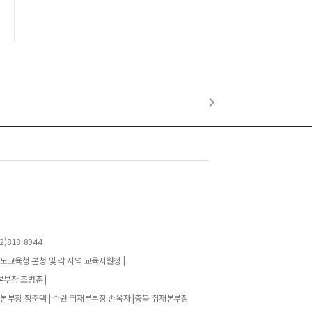
)818-8944
기도교육청 본청 및 각 지역 교육지원청 |
본부장 조병춘 |
재본부장 정준택 | 수원 취재본부장 손옥자 |충북 취재본부장