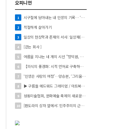
오피니언
시구절에 담아내는 내 인생의 기록… ‘시로 쓰는 자서전’
1
적절하게 살아가기
2
일상의 현상학과 존재의 서사: 일상재(日常材)의 시적 환치와 자아 성찰】
3
[걷는 회사 ]
4
여름을 지나는 네 개의 시선 "정덕원, 나지윤, 민선홍, 정윤하 작가" 4인 展
5
【의식의 풍경화: 시적 언어로 구축하는 실존의 미학】
6
‘인생은 사랑의 여정’…양승본, ‘그리움의 빛’
7
▶ 구름들 에드워드 그레이엄 / 아트북스 / 288쪽
8
성동미술협회, 문화예술 축제의 새로운 시작 ‘2026 서울숲 국제 아트 페스타’ 개최
9
[판도라의 상자 앞에서: 민주주의의 근원을 묻다]
10