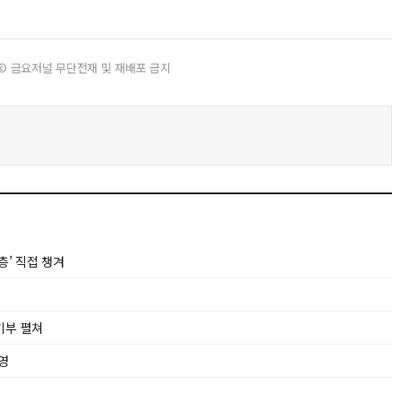
© 금요저널 무단전재 및 재배포 금지
층’ 직접 챙겨
기부 펼쳐
영