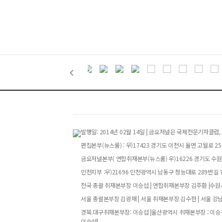
발행일: 2014년 02월 14일 | 금요저널은 국제전문기자
편집본부(뉴스룸) : 우)17423 경기도 이천시 율면 고월로 258번
금요저널본부( 연합취재본부(뉴스룸) 우)16226 경기도 수원특
인천지부 :우)21696 인천광역시 남동구 청능대로 289번길 73
전국 총괄 취재본부장 이승섭 | 연합취재본부장 김주환 |수원시
서울 총괄본부장 김광재 | 서울 취재본부장 김수한 | 서울 강
경북.대구취재본부장: 이승섭 |울산광역시 취재본부장 : 이승섭
이승섭|