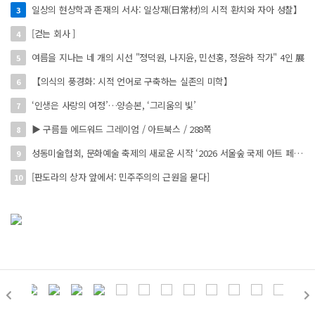
일상의 현상학과 존재의 서사: 일상재(日常材)의 시적 환치와 자아 성찰】
3
[걷는 회사 ]
4
여름을 지나는 네 개의 시선 "정덕원, 나지윤, 민선홍, 정윤하 작가" 4인 展
5
【의식의 풍경화: 시적 언어로 구축하는 실존의 미학】
6
‘인생은 사랑의 여정’…양승본, ‘그리움의 빛’
7
▶ 구름들 에드워드 그레이엄 / 아트북스 / 288쪽
8
성동미술협회, 문화예술 축제의 새로운 시작 ‘2026 서울숲 국제 아트 페스타’ 개최
9
[판도라의 상자 앞에서: 민주주의의 근원을 묻다]
10