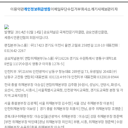
이용약관
개인정보취급방침
이메일무단수집거부
회사소개
기사제보
관리자
발행일: 2014년 02월 14일 | 금요저널은 국제전문기자클럽, 금요언론인클럽,
세종시언론인협회 회원사입니다.
편집본부(뉴스룸) : 우)17423 경기도 이천시 율면 고월로 258번길 118-10 대표전화 :
031)642-2267
금요저널본부( 연합취재본부(뉴스룸) 우)16226 경기도 수원특례시 영통구 대학1로
8번길 11(구)수원시 영통구 이의동 1276-5 |
인천지부 :우)21696 인천광역시 남동구 청능대로 289번길 73, 유광빌딩 204호(구)
남동구 고잔동 연합회) 대표번호: 031)214-9978 인천지부 대표전화 032)818-8944
전국 총괄 취재본부장 이승섭 | 연합취재본부장 김주환 |수원시, 성남시, 안양시, 화성시,
오산시, 안산시, 시흥시, | 서울특별시교육청, 인천광역시교육청, 경기도교육청 본청 및 각
지역 교육지원청 |
서울 총괄본부장 김광재 | 서울 취재본부장 김수한 | 서울 강남 취재본부장 이분희 |
인천취재본부장 이보성 | 경기 총괄 취재본부장 최홍석 | 전남, 광주 취재본부장 조병춘 |
경북.대구취재본부장: 이승섭 |울산광역시 취재본부장 : 이승섭 | 강원 취재본부장 정준택
|부천 취재본부장 박민태 |경남 취재본부장 최인희 | 부평, 시흥, 취재본부장 정준택 | 수원
취재본부장 손옥자 |충북 취재본부장 이승섭|