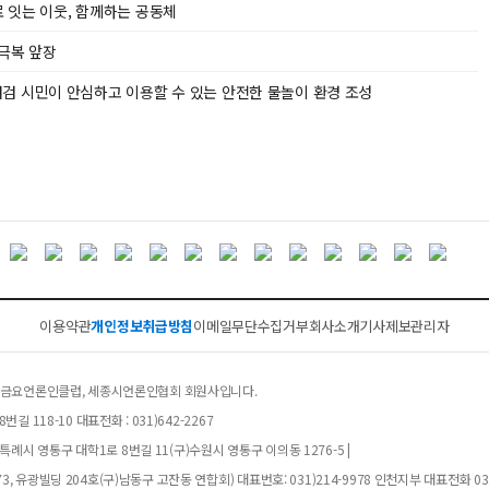
 잇는 이웃, 함께하는 공동체
 극복 앞장
검 시민이 안심하고 이용할 수 있는 안전한 물놀이 환경 조성
이용약관
개인정보취급방침
이메일무단수집거부
회사소개
기사제보
관리자
클럽, 금요언론인클럽, 세종시언론인협회 회원사입니다.
길 118-10 대표전화 : 031)642-2267
례시 영통구 대학1로 8번길 11(구)수원시 영통구 이의동 1276-5 |
, 유광빌딩 204호(구)남동구 고잔동 연합회) 대표번호: 031)214-9978 인천지부 대표전화 032