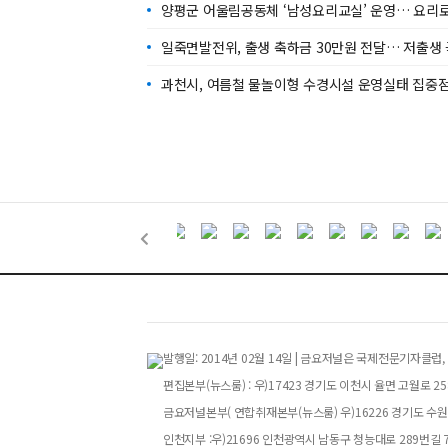
양평군 어울림공동체 ‘남성요리교실’ 운영… 요리로
일죽면발전위, 출생 축하금 30만원 전달… 저출생
과천시, 여름철 물놀이형 수경시설 운영실태 집중점
발행일: 2014년 02월 14일 | 금요저널은 국제전문기자
편집본부(뉴스룸) : 우)17423 경기도 이천시 율면 고월로 258번
금요저널본부( 연합취재본부(뉴스룸) 우)16226 경기도 수원특
인천지부 :우)21696 인천광역시 남동구 청능대로 289번길 73