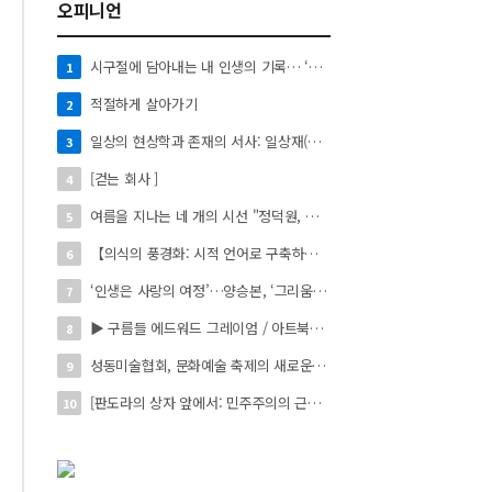
오피니언
시구절에 담아내는 내 인생의 기록… ‘시로 쓰는 자서전’
1
적절하게 살아가기
2
일상의 현상학과 존재의 서사: 일상재(日常材)의 시적 환치와 자아 성찰】
3
[걷는 회사 ]
4
여름을 지나는 네 개의 시선 "정덕원, 나지윤, 민선홍, 정윤하 작가" 4인 展
5
【의식의 풍경화: 시적 언어로 구축하는 실존의 미학】
6
‘인생은 사랑의 여정’…양승본, ‘그리움의 빛’
7
▶ 구름들 에드워드 그레이엄 / 아트북스 / 288쪽
8
성동미술협회, 문화예술 축제의 새로운 시작 ‘2026 서울숲 국제 아트 페스타’ 개최
9
[판도라의 상자 앞에서: 민주주의의 근원을 묻다]
10