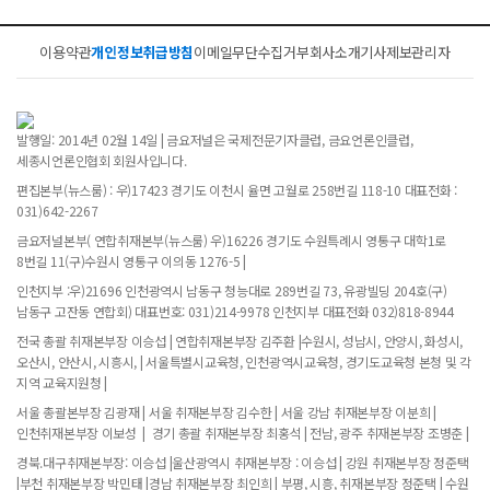
이용약관
개인정보취급방침
이메일무단수집거부
회사소개
기사제보
관리자
발행일: 2014년 02월 14일 | 금요저널은 국제전문기자클럽, 금요언론인클럽,
세종시언론인협회 회원사입니다.
편집본부(뉴스룸) : 우)17423 경기도 이천시 율면 고월로 258번길 118-10 대표전화 :
031)642-2267
금요저널본부( 연합취재본부(뉴스룸) 우)16226 경기도 수원특례시 영통구 대학1로
8번길 11(구)수원시 영통구 이의동 1276-5 |
인천지부 :우)21696 인천광역시 남동구 청능대로 289번길 73, 유광빌딩 204호(구)
남동구 고잔동 연합회) 대표번호: 031)214-9978 인천지부 대표전화 032)818-8944
전국 총괄 취재본부장 이승섭 | 연합취재본부장 김주환 |수원시, 성남시, 안양시, 화성시,
오산시, 안산시, 시흥시, | 서울특별시교육청, 인천광역시교육청, 경기도교육청 본청 및 각
지역 교육지원청 |
서울 총괄본부장 김광재 | 서울 취재본부장 김수한 | 서울 강남 취재본부장 이분희 |
인천취재본부장 이보성 | 경기 총괄 취재본부장 최홍석 | 전남, 광주 취재본부장 조병춘 |
경북.대구취재본부장: 이승섭 |울산광역시 취재본부장 : 이승섭 | 강원 취재본부장 정준택
|부천 취재본부장 박민태 |경남 취재본부장 최인희 | 부평, 시흥, 취재본부장 정준택 | 수원