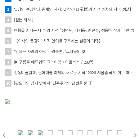
일상의 현상학과 존재의 서사: 일상재(日常材)의 시적 환치와 자아 성찰】
3
[걷는 회사 ]
4
여름을 지나는 네 개의 시선 "정덕원, 나지윤, 민선홍, 정윤하 작가" 4인 展
5
【의식의 풍경화: 시적 언어로 구축하는 실존의 미학】
6
‘인생은 사랑의 여정’…양승본, ‘그리움의 빛’
7
▶ 구름들 에드워드 그레이엄 / 아트북스 / 288쪽
8
성동미술협회, 문화예술 축제의 새로운 시작 ‘2026 서울숲 국제 아트 페스타’ 개최
9
[판도라의 상자 앞에서: 민주주의의 근원을 묻다]
10