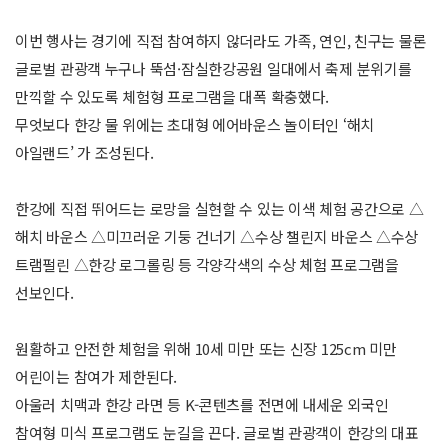
이번 행사는 경기에 직접 참여하지 않더라도 가족, 연인, 친구는 물론
글로벌 관광객 누구나 뚝섬·잠실한강공원 일대에서 축제 분위기를
만끽할 수 있도록 체험형 프로그램을 대폭 확충했다.
무엇보다 한강 물 위에는 초대형 에어바운스 놀이터인 ‘해치
아일랜드’ 가 조성된다.
한강에 직접 뛰어드는 로망을 실현할 수 있는 이색 체험 공간으로 △
해치 바운스 △미끄러운 기둥 건너기 △수상 챌린지 바운스 △수상
트램펄린 △한강 로그롤링 등 각양각색의 수상 체험 프로그램을
선보인다.
원활하고 안전한 체험을 위해 10세 미만 또는 신장 125cm 미만
어린이는 참여가 제한된다.
아울러 치맥과 한강 라면 등 K-콘텐츠를 전면에 내세운 외국인
참여형 미식 프로그램도 눈길을 끈다. 글로벌 관광객이 한강의 대표