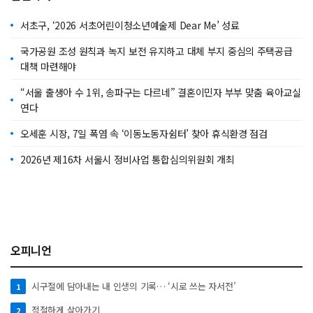
서초구, ‘2026 서초어린이청소년예술제 Dear Me’ 성료
국가공원 조성 원칙과 녹지 보전 유지하고 대체 부지 중심의 주택공급
대책 마련해야
“서울 출생아 수 1위, 송파구는 다르네” 결혼이민자 부부 맞춤 육아교실
연다
오세훈 시장, 7일 폭염 속 ‘이동노동자쉼터’ 찾아 휴식환경 점검
2026년 제16차 서울시 정비사업 통합심의위원회 개최
오피니언
시구절에 담아내는 내 인생의 기록… ‘시로 쓰는 자서전’
1
적절하게 살아가기
2