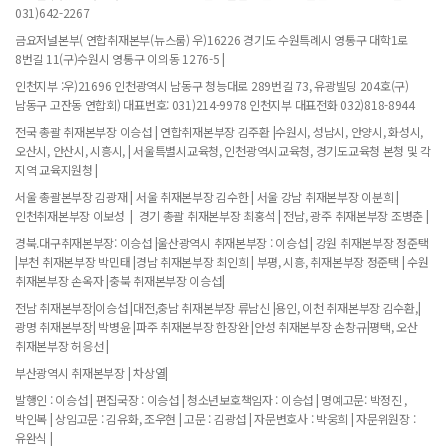
031)642-2267
금요저널본부( 연합취재본부(뉴스룸) 우)16226 경기도 수원특례시 영통구 대학1로
8번길 11(구)수원시 영통구 이의동 1276-5 |
인천지부 :우)21696 인천광역시 남동구 청능대로 289번길 73, 유광빌딩 204호(구)
남동구 고잔동 연합회) 대표번호: 031)214-9978 인천지부 대표전화 032)818-8944
전국 총괄 취재본부장 이승섭 | 연합취재본부장 김주환 |수원시, 성남시, 안양시, 화성시,
오산시, 안산시, 시흥시, | 서울특별시교육청, 인천광역시교육청, 경기도교육청 본청 및 각
지역 교육지원청 |
서울 총괄본부장 김광재 | 서울 취재본부장 김수한 | 서울 강남 취재본부장 이분희 |
인천취재본부장 이보성 | 경기 총괄 취재본부장 최홍석 | 전남, 광주 취재본부장 조병춘 |
경북.대구취재본부장: 이승섭 |울산광역시 취재본부장 : 이승섭 | 강원 취재본부장 정준택
|부천 취재본부장 박민태 |경남 취재본부장 최인희 | 부평, 시흥, 취재본부장 정준택 | 수원
취재본부장 손옥자 |충북 취재본부장 이승섭|
전남 취재본부장|이승섭 |대전,충남 취재본부장 류남신 |용인, 이천 취재본부장 김수환,|
광명 취재본부장| 박병윤 |파주 취재본부장 한장완 |안성 취재본부장 손창규|평택, 오산
취재본부장 허응선 |
부산광역시 취재본부장 | 차상열|
발행인 : 이승섭 | 편집국장 : 이승섭 | 청소년보호책임자 : 이승섭 | 명예고문: 박정진 ,
박인복 | 상임고문 : 김유화, 조우현 | 고문 : 김광섭 | 자문변호사 : 박웅희 | 자문위원장 :
유완식 |