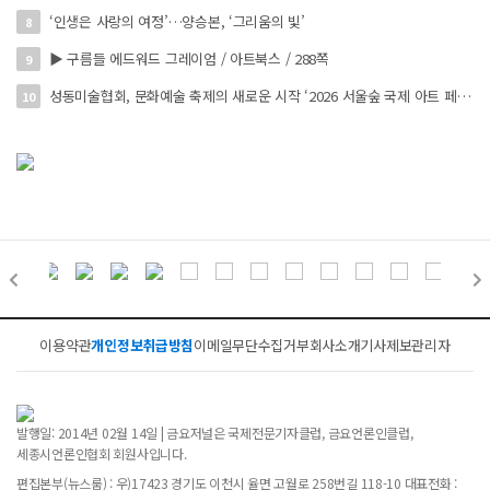
‘인생은 사랑의 여정’…양승본, ‘그리움의 빛’
8
▶ 구름들 에드워드 그레이엄 / 아트북스 / 288쪽
9
성동미술협회, 문화예술 축제의 새로운 시작 ‘2026 서울숲 국제 아트 페스타’ 개최
10
이용약관
개인정보취급방침
이메일무단수집거부
회사소개
기사제보
관리자
발행일: 2014년 02월 14일 | 금요저널은 국제전문기자클럽, 금요언론인클럽,
세종시언론인협회 회원사입니다.
편집본부(뉴스룸) : 우)17423 경기도 이천시 율면 고월로 258번길 118-10 대표전화 :