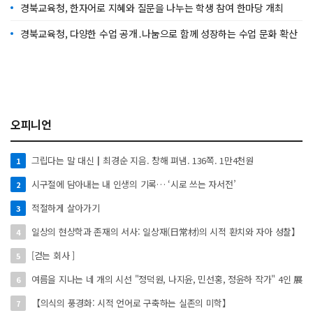
경북교육청, 한자어로 지혜와 질문을 나누는 학생 참여 한마당 개최
경북교육청, 다양한 수업 공개․나눔으로 함께 성장하는 수업 문화 확산
오피니언
그립다는 말 대신┃최경순 지음. 창해 펴냄. 136쪽. 1만4천원
1
시구절에 담아내는 내 인생의 기록… ‘시로 쓰는 자서전’
2
적절하게 살아가기
3
일상의 현상학과 존재의 서사: 일상재(日常材)의 시적 환치와 자아 성찰】
4
[걷는 회사 ]
5
여름을 지나는 네 개의 시선 "정덕원, 나지윤, 민선홍, 정윤하 작가" 4인 展
6
【의식의 풍경화: 시적 언어로 구축하는 실존의 미학】
7