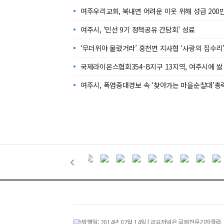
여주우리교회, 북내면 어려운 이웃 위해 성금 200
여주시, ‘민선 9기 정책공유 간담회’ 성료
‘무더위야 물렀거라’ 흥천면 지사협 ‘사랑의 집수리
국제라이온스협회354-B지구 13지역, 여주시에 쌀 
여주시, 폭염중대경보 속 ‘찾아가는 마을순찰대’총
발행일: 2014년 02월 14일 | 금요저널은 국제전문기자