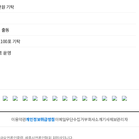
만원 기탁
’ 출동
100포 기탁
력 운영
이용약관
개인정보취급방침
이메일무단수집거부
회사소개
기사제보
관리자
클럽, 금요언론인클럽, 세종시언론인협회 회원사입니다.