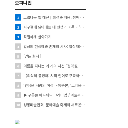
오피니언
그립다는 말 대신┃최경순 지음. 창해 펴냄. 136쪽. 1만4천원
1
시구절에 담아내는 내 인생의 기록… ‘시로 쓰는 자서전’
2
적절하게 살아가기
3
일상의 현상학과 존재의 서사: 일상재(日常材)의 시적 환치와 자아 성찰】
4
[걷는 회사 ]
5
여름을 지나는 네 개의 시선 "정덕원, 나지윤, 민선홍, 정윤하 작가" 4인 展
6
【의식의 풍경화: 시적 언어로 구축하는 실존의 미학】
7
‘인생은 사랑의 여정’…양승본, ‘그리움의 빛’
8
▶ 구름들 에드워드 그레이엄 / 아트북스 / 288쪽
9
성동미술협회, 문화예술 축제의 새로운 시작 ‘2026 서울숲 국제 아트 페스타’ 개최
10