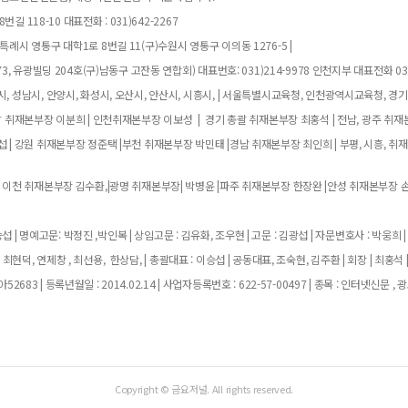
길 118-10 대표전화 : 031)642-2267
례시 영통구 대학1로 8번길 11(구)수원시 영통구 이의동 1276-5 |
, 유광빌딩 204호(구)남동구 고잔동 연합회) 대표번호: 031)214-9978 인천지부 대표전화 032
, 성남시, 안양시, 화성시, 오산시, 안산시, 시흥시, | 서울특별시교육청, 인천광역시교육청, 경
남 취재본부장 이분희 | 인천취재본부장 이보성 | 경기 총괄 취재본부장 최홍석 | 전남, 광주 취재
 | 강원 취재본부장 정준택 |부천 취재본부장 박민태 |경남 취재본부장 최인희 | 부평, 시흥, 취
 이천 취재본부장 김수환,|광명 취재본부장| 박병윤 |파주 취재본부장 한장완 |안성 취재본부장 손
 | 명예고문: 박정진 ,박인복 | 상임고문 : 김유화, 조우현 | 고문 : 김광섭 | 자문변호사 : 박웅희 |
 최현덕, 연제창 , 최선용, 한상담, | 총괄대표 : 이승섭 | 공동대표, 조숙현, 김주환 | 회장 | 최홍석 
683 | 등록년월일 : 2014.02.14 | 사업자등록번호 : 622-57-00497 | 종목 : 인터넷신문 , 광
Copyright © 금요저널. All rights reserved.