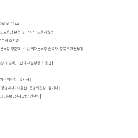
)818-8944
기도교육청 본청 및 각 지역 교육지원청 |
본부장 조병춘 |
재본부장 정준택 | 수원 취재본부장 손옥자 |충북 취재본부장
창규|평택, 오산 취재본부장 허응선 |
 자문위원장 : 유완식 |
| 경영이사 : 허응선 | 운영위원장 : 김기태 |
고 , 홍보 , 전시 ,경영컨설팅 |