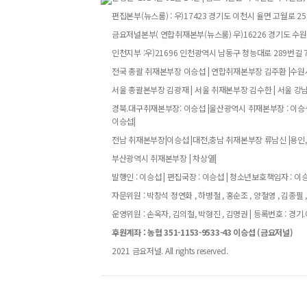
편집본부(뉴스룸) : 우)17423 경기도 이천시 율면 고월로 258번
금요저널본부( 연합취재본부(뉴스룸) 우)16226 경기도 수원특
인천지부 :우)21696 인천광역시 남동구 청능대로 289번길 73
전국 총괄 취재본부장 이승섭 | 연합취재본부장 김주환 |수원시
서울 총괄본부장 김광재 | 서울 취재본부장 김수한 | 서울 강
경북.대구취재본부장: 이승섭 |울산광역시 취재본부장 : 이승섭
이승섭|
전남 취재본부장|이승섭 |대전,충남 취재본부장 류남신 |용인,
부산광역시 취재본부장 | 차상열|
발행인 : 이승섭 | 편집국장 : 이승섭 | 청소년보호책임자 : 이승섭
자문위원 : 박창석 정연화 , 하병철 , 홍순조 , 양철영 , 김종필 ,
운영위원 : 손옥자, 김의철, 박형진 , 김명권 | 등록번호 : 경기.아52
후원계좌 : 농협 351-1153-9533-43 이승섭 (금요저널)
2021 금요저널. All rights reserved.