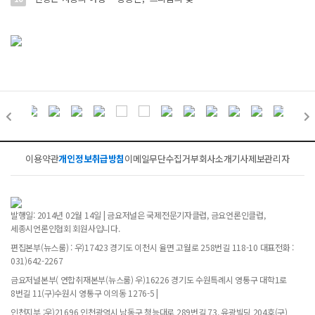
이용약관
개인정보취급방침
이메일무단수집거부
회사소개
기사제보
관리자
발행일: 2014년 02월 14일 | 금요저널은 국제전문기자클럽, 금요언론인클럽,
세종시언론인협회 회원사입니다.
편집본부(뉴스룸) : 우)17423 경기도 이천시 율면 고월로 258번길 118-10 대표전화 :
031)642-2267
금요저널본부( 연합취재본부(뉴스룸) 우)16226 경기도 수원특례시 영통구 대학1로
8번길 11(구)수원시 영통구 이의동 1276-5 |
인천지부 :우)21696 인천광역시 남동구 청능대로 289번길 73, 유광빌딩 204호(구)