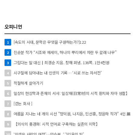
오피니언
[속도의 시대, 문학은 무엇을 구원하는가?]122
1
진순분 작가 “시조와 에세이, 하나의 뿌리에서 자란 두 갈래 나무”
2
그립다는 말 대신┃최경순 지음. 창해 펴냄. 136쪽. 1만4천원
3
시구절에 담아내는 내 인생의 기록… ‘시로 쓰는 자서전’
4
적절하게 살아가기
5
일상의 현상학과 존재의 서사: 일상재(日常材)의 시적 환치와 자아 성찰】
6
[걷는 회사 ]
7
여름을 지나는 네 개의 시선 "정덕원, 나지윤, 민선홍, 정윤하 작가" 4인 展
8
【의식의 풍경화: 시적 언어로 구축하는 실존의 미학】
9
‘인생은 사랑의 여정’…양승본, ‘그리움의 빛’
10