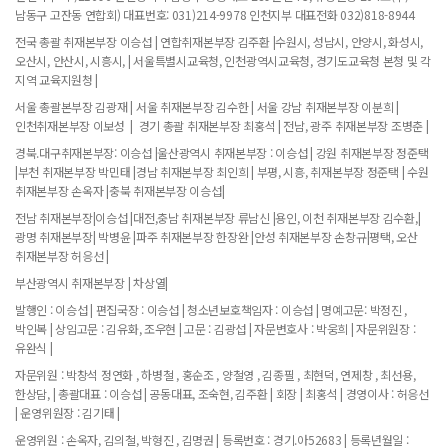
남동구 고잔동 연합회) 대표번호: 031)214-9978 인천지부 대표전화 032)818-8944
전국 총괄 취재본부장 이승섭 | 연합취재본부장 김주환 |수원시, 성남시, 안양시, 화성시,
오산시, 안산시, 시흥시, | 서울특별시교육청, 인천광역시교육청, 경기도교육청 본청 및 각
지역 교육지원청 |
서울 총괄본부장 김광재 | 서울 취재본부장 김수한 | 서울 강남 취재본부장 이분희 |
인천취재본부장 이보성 | 경기 총괄 취재본부장 최홍석 | 전남, 광주 취재본부장 조병춘 |
경북.대구취재본부장: 이승섭 |울산광역시 취재본부장 : 이승섭 | 강원 취재본부장 정준택
|부천 취재본부장 박민태 |경남 취재본부장 최인희 | 부평, 시흥, 취재본부장 정준택 | 수원
취재본부장 손옥자 |충북 취재본부장 이승섭|
전남 취재본부장|이승섭 |대전,충남 취재본부장 류남신 |용인, 이천 취재본부장 김수환,|
광명 취재본부장| 박병윤 |파주 취재본부장 한장완 |안성 취재본부장 손창규|평택, 오산
취재본부장 허응선 |
부산광역시 취재본부장 | 차상열|
발행인 : 이승섭 | 편집국장 : 이승섭 | 청소년보호책임자 : 이승섭 | 명예고문: 박정진 ,
박인복 | 상임고문 : 김유화, 조우현 | 고문 : 김광섭 | 자문변호사 : 박웅희 | 자문위원장 :
유완식 |
자문위원 : 박창석 정연화 , 하병철 , 홍순조 , 양철영 , 김종필 , 최현덕, 연제창 , 최선용,
한상담, | 총괄대표 : 이승섭 | 공동대표, 조숙현, 김주환 | 회장 | 최홍석 | 경영이사 : 허응선
| 운영위원장 : 김기태 |
운영위원 : 손옥자, 김의철, 박형진 , 김명권 | 등록번호 : 경기.아52683 | 등록년월일 :