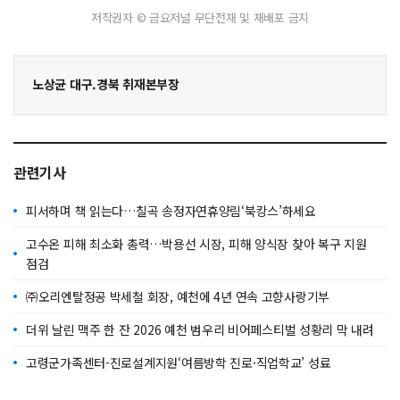
저작권자 © 금요저널 무단전재 및 재배포 금지
노상균 대구.경북 취재본부장
관련기사
피서하며 책 읽는다…칠곡 송정자연휴양림‘북캉스’하세요
고수온 피해 최소화 총력…박용선 시장, 피해 양식장 찾아 복구 지원
점검
㈜오리엔탈정공 박세철 회장, 예천에 4년 연속 고향사랑기부
더위 날린 맥주 한 잔 2026 예천 범우리 비어페스티벌 성황리 막 내려
고령군가족센터-진로설계지원‘여름방학 진로·직업학교’ 성료