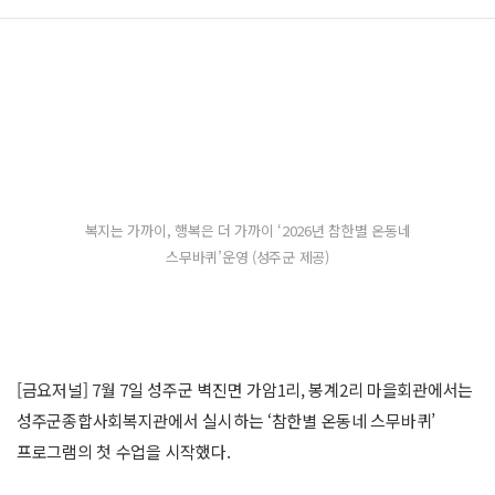
복지는 가까이, 행복은 더 가까이 ‘2026년 참한별 온동네
스무바퀴’운영 (성주군 제공)
[금요저널] 7월 7일 성주군 벽진면 가암1리, 봉계2리 마을회관에서는
성주군종합사회복지관에서 실시하는 ‘참한별 온동네 스무바퀴’
프로그램의 첫 수업을 시작했다.