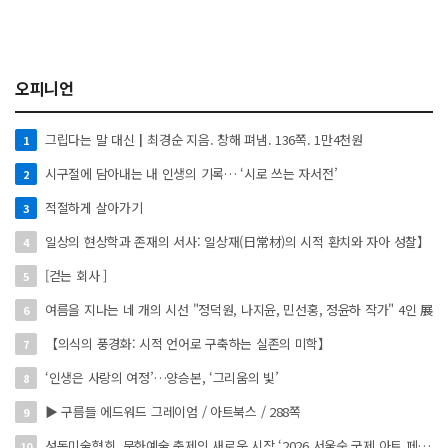
오피니언
그립다는 말 대신┃최경순 지음. 창해 펴냄. 136쪽. 1만4천원
1
시구절에 담아내는 내 인생의 기록… ‘시로 쓰는 자서전’
2
적절하게 살아가기
3
일상의 현상학과 존재의 서사: 일상재(日常材)의 시적 환치와 자아 성찰】
4
[걷는 회사 ]
5
여름을 지나는 네 개의 시선 "정덕원, 나지윤, 민선홍, 정윤하 작가" 4인 展
6
【의식의 풍경화: 시적 언어로 구축하는 실존의 미학】
7
‘인생은 사랑의 여정’…양승본, ‘그리움의 빛’
8
▶ 구름들 에드워드 그레이엄 / 아트북스 / 288쪽
9
성동미술협회, 문화예술 축제의 새로운 시작 ‘2026 서울숲 국제 아트 페스타’ 개최
10