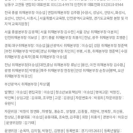
남동구 고잔동 연합회) 대표번호: 031)214-9978 인천지부 대표전화 032)818-8944
전국 총괄 취재본부장 이승섭 | 연합취재본부장 김주환 |수원시, 성남시, 안양시, 화성시,
오산시, 안산시, 시흥시, | 서울특별시교육청, 인천광역시교육청, 경기도교육청 본청 및 각
지역 교육지원청 |
서울 총괄본부장 김광재 | 서울 취재본부장 김수한 | 서울 강남 취재본부장 이분희 |
인천취재본부장 이보성 | 경기 총괄 취재본부장 최홍석 | 전남, 광주 취재본부장 조병춘 |
경북.대구취재본부장: 이승섭 |울산광역시 취재본부장 : 이승섭 | 강원 취재본부장 정준택
|부천 취재본부장 박민태 |경남 취재본부장 최인희 | 부평, 시흥, 취재본부장 정준택 | 수원
취재본부장 손옥자 |충북 취재본부장 이승섭|
전남 취재본부장|이승섭 |대전,충남 취재본부장 류남신 |용인, 이천 취재본부장 김수환,|
광명 취재본부장| 박병윤 |파주 취재본부장 한장완 |안성 취재본부장 손창규|평택, 오산
취재본부장 허응선 |
부산광역시 취재본부장 | 차상열|
발행인 : 이승섭 | 편집국장 : 이승섭 | 청소년보호책임자 : 이승섭 | 명예고문: 박정진 ,
박인복 | 상임고문 : 김유화, 조우현 | 고문 : 김광섭 | 자문변호사 : 박웅희 | 자문위원장 :
유완식 |
자문위원 : 박창석 정연화 , 하병철 , 홍순조 , 양철영 , 김종필 , 최현덕, 연제창 , 최선용,
한상담, | 총괄대표 : 이승섭 | 공동대표, 조숙현, 김주환 | 회장 | 최홍석 | 경영이사 : 허응선
| 운영위원장 : 김기태 |
운영위원 : 손옥자, 김의철, 박형진 , 김명권 | 등록번호 : 경기.아52683 | 등록년월일 :