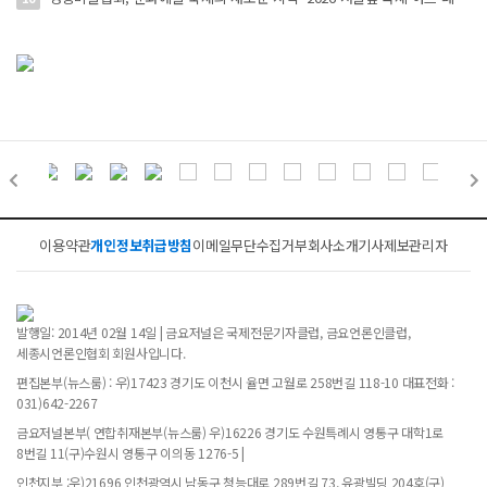
이용약관
개인정보취급방침
이메일무단수집거부
회사소개
기사제보
관리자
발행일: 2014년 02월 14일 | 금요저널은 국제전문기자클럽, 금요언론인클럽,
세종시언론인협회 회원사입니다.
편집본부(뉴스룸) : 우)17423 경기도 이천시 율면 고월로 258번길 118-10 대표전화 :
031)642-2267
금요저널본부( 연합취재본부(뉴스룸) 우)16226 경기도 수원특례시 영통구 대학1로
8번길 11(구)수원시 영통구 이의동 1276-5 |
인천지부 :우)21696 인천광역시 남동구 청능대로 289번길 73, 유광빌딩 204호(구)