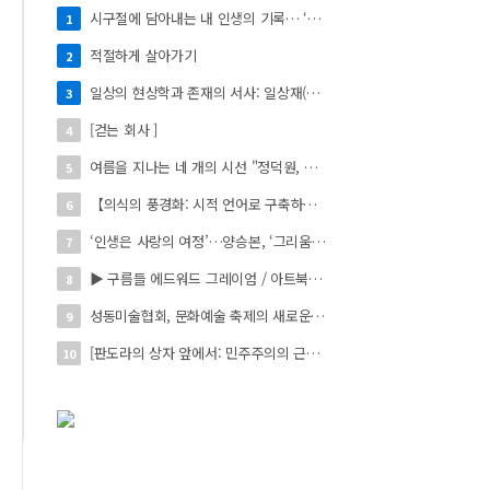
시구절에 담아내는 내 인생의 기록… ‘시로 쓰는 자서전’
1
적절하게 살아가기
2
일상의 현상학과 존재의 서사: 일상재(日常材)의 시적 환치와 자아 성찰】
3
[걷는 회사 ]
4
여름을 지나는 네 개의 시선 "정덕원, 나지윤, 민선홍, 정윤하 작가" 4인 展
5
【의식의 풍경화: 시적 언어로 구축하는 실존의 미학】
6
‘인생은 사랑의 여정’…양승본, ‘그리움의 빛’
7
▶ 구름들 에드워드 그레이엄 / 아트북스 / 288쪽
8
성동미술협회, 문화예술 축제의 새로운 시작 ‘2026 서울숲 국제 아트 페스타’ 개최
9
[판도라의 상자 앞에서: 민주주의의 근원을 묻다]
10