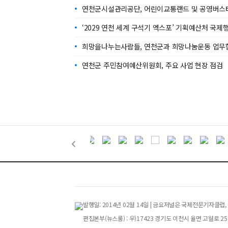
연천군시설관리공단, 어린이교통랜드 및 공영버스
‘2029 연천 세계 구석기 엑스포’ 기획예산처 국
희망을나누는사람들, 연천군과 희망나눔운동 업무
연천군 주민참여예산위원회, 주요 사업 현장 점검
발행일: 2014년 02월 14일 | 금요저널은 국제전문기자
편집본부(뉴스룸) : 우)17423 경기도 이천시 율면 고월로 258번