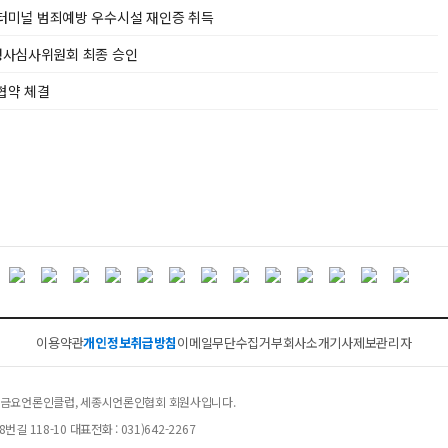
터미널 범죄예방 우수시설 재인증 취득
제행사심사위원회 최종 승인
협약 체결
이용약관
개인정보취급방침
이메일무단수집거부
회사소개
기사제보
관리자
클럽, 금요언론인클럽, 세종시언론인협회 회원사입니다.
길 118-10 대표전화 : 031)642-2267