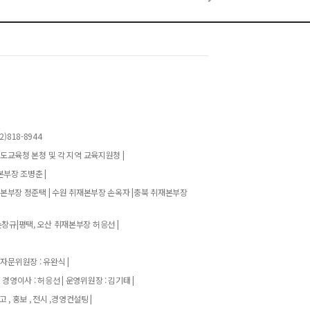
)818-8944
기도교육청 본청 및 각 지역 교육지원청 |
본부장 조병춘 |
재본부장 정준택 | 수원 취재본부장 손옥자 |충북 취재본부장
창규|평택, 오산 취재본부장 허응선 |
 자문위원장 : 유완식 |
| 경영이사 : 허응선 | 운영위원장 : 김기태 |
고 , 홍보 , 전시 ,경영컨설팅 |