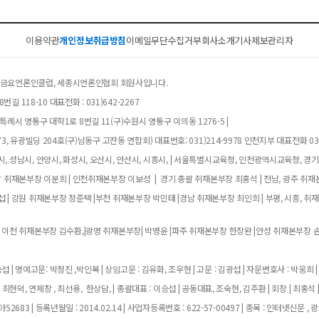
이용약관
개인정보취급방침
이메일무단수집거부
회사소개
기사제보
관리자
클럽, 금요언론인클럽, 세종시언론인협회 회원사입니다.
길 118-10 대표전화 : 031)642-2267
례시 영통구 대학1로 8번길 11(구)수원시 영통구 이의동 1276-5 |
, 유광빌딩 204호(구)남동구 고잔동 연합회) 대표번호: 031)214-9978 인천지부 대표전화 032
, 성남시, 안양시, 화성시, 오산시, 안산시, 시흥시, | 서울특별시교육청, 인천광역시교육청, 경
남 취재본부장 이분희 | 인천취재본부장 이보성 | 경기 총괄 취재본부장 최홍석 | 전남, 광주 취재
 | 강원 취재본부장 정준택 |부천 취재본부장 박민태 |경남 취재본부장 최인희 | 부평, 시흥, 취
 이천 취재본부장 김수환,|광명 취재본부장| 박병윤 |파주 취재본부장 한장완 |안성 취재본부장 손
 | 명예고문: 박정진 ,박인복 | 상임고문 : 김유화, 조우현 | 고문 : 김광섭 | 자문변호사 : 박웅희 |
 최현덕, 연제창 , 최선용, 한상담, | 총괄대표 : 이승섭 | 공동대표, 조숙현, 김주환 | 회장 | 최홍석 
683 | 등록년월일 : 2014.02.14 | 사업자등록번호 : 622-57-00497 | 종목 : 인터넷신문 , 광