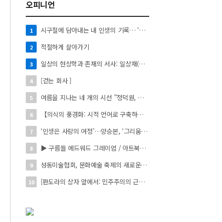
오피니언
시구절에 담아내는 내 인생의 기록… ‘시로 쓰는 자서전’
1
적절하게 살아가기
2
일상의 현상학과 존재의 서사: 일상재(日常材)의 시적 환치와 자아 성찰】
3
[걷는 회사 ]
4
여름을 지나는 네 개의 시선 "정덕원, 나지윤, 민선홍, 정윤하 작가" 4인 展
5
【의식의 풍경화: 시적 언어로 구축하는 실존의 미학】
6
‘인생은 사랑의 여정’…양승본, ‘그리움의 빛’
7
▶ 구름들 에드워드 그레이엄 / 아트북스 / 288쪽
8
성동미술협회, 문화예술 축제의 새로운 시작 ‘2026 서울숲 국제 아트 페스타’ 개최
9
[판도라의 상자 앞에서: 민주주의의 근원을 묻다]
10