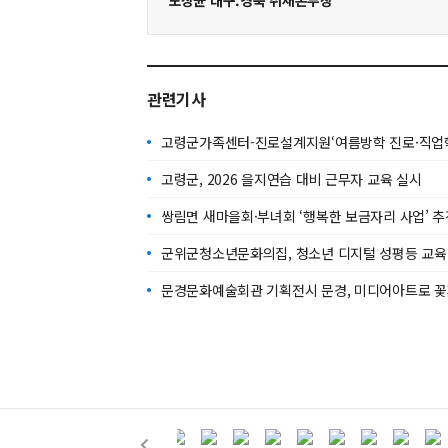
노상균 대구.경북 취재본부장
관련기사
고령군가족센터-진로설계지원‘여름방학 진로·직업학
고령군, 2026 을지연습 대비 근무자 교육 실시
쌍림면 새마을회·부녀회 ‘행복한 보금자리 사업’ 추
군위군청소년문화의집, 청소년 디지털 성평등 교육
문경문화예술회관 기획전시 문경, 미디어아트로 