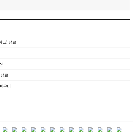
교’ 성료
진
 성료
꽃피우다