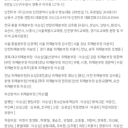
8번길 11(구)수원시 영통구 이의동 1276-5 |
인천지부 :우)21696 인천광역시 남동구 청능대로 289번길 73, 유광빌딩 204호(구)
남동구 고잔동 연합회) 대표번호: 031)214-9978 인천지부 대표전화 032)818-8944
전국 총괄 취재본부장 이승섭 | 연합취재본부장 김주환 |수원시, 성남시, 안양시, 화성시,
오산시, 안산시, 시흥시, | 서울특별시교육청, 인천광역시교육청, 경기도교육청 본청 및 각
지역 교육지원청 |
서울 총괄본부장 김광재 | 서울 취재본부장 김수한 | 서울 강남 취재본부장 이분희 |
인천취재본부장 이보성 | 경기 총괄 취재본부장 최홍석 | 전남, 광주 취재본부장 조병춘 |
경북.대구취재본부장: 이승섭 |울산광역시 취재본부장 : 이승섭 | 강원 취재본부장 정준택
|부천 취재본부장 박민태 |경남 취재본부장 최인희 | 부평, 시흥, 취재본부장 정준택 | 수원
취재본부장 손옥자 |충북 취재본부장 이승섭|
전남 취재본부장|이승섭 |대전,충남 취재본부장 류남신 |용인, 이천 취재본부장 김수환,|
광명 취재본부장| 박병윤 |파주 취재본부장 한장완 |안성 취재본부장 손창규|평택, 오산
취재본부장 허응선 |
부산광역시 취재본부장 | 차상열|
발행인 : 이승섭 | 편집국장 : 이승섭 | 청소년보호책임자 : 이승섭 | 명예고문: 박정진 ,
박인복 | 상임고문 : 김유화, 조우현 | 고문 : 김광섭 | 자문변호사 : 박웅희 | 자문위원장 :
유완식 |
자문위원 : 박창석 정연화 , 하병철 , 홍순조 , 양철영 , 김종필 , 최현덕, 연제창 , 최선용,
한상담, | 총괄대표 : 이승섭 | 공동대표, 조숙현, 김주환 | 회장 | 최홍석 | 경영이사 : 허응선