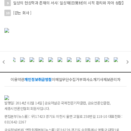
일상의 현상학과 존재의 서사: 일상재(日常材)의 시적 환치와 자아 성찰】
9
[걷는 회사 ]
10
이용약관
개인정보취급방침
이메일무단수집거부
회사소개
기사제보
관리자
발행일: 2014년 02월 14일 | 금요저널은 국제전문기자클럽, 금요언론인클럽,
세종시언론인협회 회원사입니다.
편집본부(뉴스룸) : 우)17423 경기도 이천시 율면 고월로 258번길 118-10 대표전화 :
031)642-2267
금요저널본부( 연합취재본부(뉴스룸) 우)16226 경기도 수원특례시 영통구 대학1로