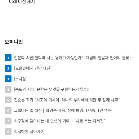
미래 비전 제시
오피니언
인문학 시론[철학과 시는 용해가 가능한가?: 개념의 얼음과 언어의 불꽃 사이에서]
1
[오솔길에서 만난 다산]
2
[소녀상]
3
[속도의 시대, 문학은 무엇을 구원하는가?]122
4
진순분 작가 “시조와 에세이, 하나의 뿌리에서 자란 두 갈래 나무”
5
그립다는 말 대신┃최경순 지음. 창해 펴냄. 136쪽. 1만4천원
6
시구절에 담아내는 내 인생의 기록… ‘시로 쓰는 자서전’
7
적절하게 살아가기
8