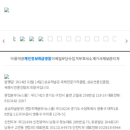
이용약관
개인정보취급방침
이메일무단수집거부
회사소개
기사제보
관리자
발행일: 2014년 02월 14일 | 금요저널은 국제전문기자클럽, 금요언론인클럽,
세종시언론인협회 회원사입니다.
편집본부(뉴스룸) : 우)17423 경기도 이천시 율면 고월로 258번길 118-10 대표전화 :
031)642-2267
금요저널본부( 연합취재본부(뉴스룸) 우)16226 경기도 수원특례시 영통구 대학1로
8번길 11(구)수원시 영통구 이의동 1276-5 |
인천지부 :우)21696 인천광역시 남동구 청능대로 289번길 73, 유광빌딩 204호(구)
남동구 고잔동 연합회) 대표번호: 031)214-9978 인천지부 대표전화 032)818-8944