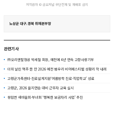
저작권자 © 금요저널 무단전재 및 재배포 금지
노상균 대구.경북 취재본부장
관련기사
㈜오리엔탈정공 박세철 회장, 예천에 4년 연속 고향사랑기부
더위 날린 맥주 한 잔 2026 예천 범우리 비어페스티벌 성황리 막 내려
고령군가족센터-진로설계지원‘여름방학 진로·직업학교’ 성료
고령군, 2026 을지연습 대비 근무자 교육 실시
쌍림면 새마을회·부녀회 ‘행복한 보금자리 사업’ 추진