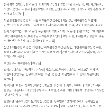
전국 총괄 취재본부장 이승섭 | 연합취재본부장 김주환 |수원시, 성남시, 안양시, 화성시,
오산시, 안산시, 시흥시, | 서울특별시교육청, 인천광역시교육청, 경기도교육청 본청 및 각
지역 교육지원청 |
서울 총괄본부장 김광재 | 서울 취재본부장 김수한 | 서울 강남 취재본부장 이분희 |
인천취재본부장 이보성 | 경기 총괄 취재본부장 최홍석 | 전남, 광주 취재본부장 조병춘 |
경북.대구취재본부장: 이승섭 |울산광역시 취재본부장 : 이승섭 | 강원 취재본부장 정준택
|부천 취재본부장 박민태 |경남 취재본부장 최인희 | 부평, 시흥, 취재본부장 정준택 | 수원
취재본부장 손옥자 |충북 취재본부장 이승섭|
전남 취재본부장|이승섭 |대전,충남 취재본부장 류남신 |용인, 이천 취재본부장 김수환,|
광명 취재본부장| 박병윤 |파주 취재본부장 한장완 |안성 취재본부장 손창규|평택, 오산
취재본부장 허응선 |
부산광역시 취재본부장 | 차상열|
발행인 : 이승섭 | 편집국장 : 이승섭 | 청소년보호책임자 : 이승섭 | 명예고문: 박정진 ,
박인복 | 상임고문 : 김유화, 조우현 | 고문 : 김광섭 | 자문변호사 : 박웅희 | 자문위원장 :
유완식 |
자문위원 : 박창석 정연화 , 하병철 , 홍순조 , 양철영 , 김종필 , 최현덕, 연제창 , 최선용,
한상담, | 총괄대표 : 이승섭 | 공동대표, 조숙현, 김주환 | 회장 | 최홍석 | 경영이사 : 허응선
| 운영위원장 : 김기태 |
운영위원 : 손옥자, 김의철, 박형진 , 김명권 | 등록번호 : 경기.아52683 | 등록년월일 :
2014.02.14 | 사업자등록번호 : 622-57-00497 | 종목 : 인터넷신문 , 광고 , 홍보 , 전시 ,