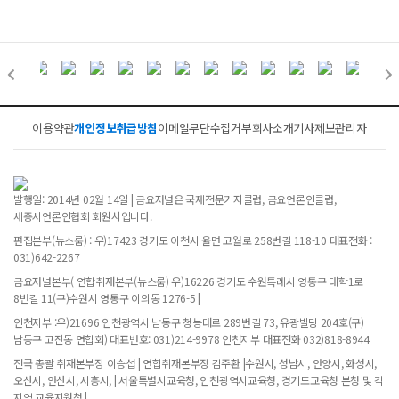
이용약관
개인정보취급방침
이메일무단수집거부
회사소개
기사제보
관리자
발행일: 2014년 02월 14일 | 금요저널은 국제전문기자클럽, 금요언론인클럽,
세종시언론인협회 회원사입니다.
편집본부(뉴스룸) : 우)17423 경기도 이천시 율면 고월로 258번길 118-10 대표전화 :
031)642-2267
금요저널본부( 연합취재본부(뉴스룸) 우)16226 경기도 수원특례시 영통구 대학1로
8번길 11(구)수원시 영통구 이의동 1276-5 |
인천지부 :우)21696 인천광역시 남동구 청능대로 289번길 73, 유광빌딩 204호(구)
남동구 고잔동 연합회) 대표번호: 031)214-9978 인천지부 대표전화 032)818-8944
전국 총괄 취재본부장 이승섭 | 연합취재본부장 김주환 |수원시, 성남시, 안양시, 화성시,
오산시, 안산시, 시흥시, | 서울특별시교육청, 인천광역시교육청, 경기도교육청 본청 및 각
지역 교육지원청 |