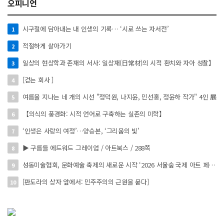
오피니언
시구절에 담아내는 내 인생의 기록… ‘시로 쓰는 자서전’
1
적절하게 살아가기
2
일상의 현상학과 존재의 서사: 일상재(日常材)의 시적 환치와 자아 성찰】
3
[걷는 회사 ]
4
여름을 지나는 네 개의 시선 "정덕원, 나지윤, 민선홍, 정윤하 작가" 4인 展
5
【의식의 풍경화: 시적 언어로 구축하는 실존의 미학】
6
‘인생은 사랑의 여정’…양승본, ‘그리움의 빛’
7
▶ 구름들 에드워드 그레이엄 / 아트북스 / 288쪽
8
성동미술협회, 문화예술 축제의 새로운 시작 ‘2026 서울숲 국제 아트 페스타’ 개최
9
[판도라의 상자 앞에서: 민주주의의 근원을 묻다]
10