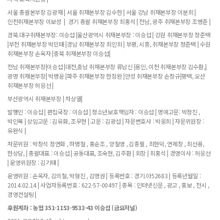
서울 총괄본부장 김광재 | 서울 취재본부장 김수한 | 서울 강남 취재본부장 이분희 |
인천취재본부장 이보성 | 경기 총괄 취재본부장 최홍석 | 전남, 광주 취재본부장 조병춘 |
경북.대구취재본부장: 이승섭 |울산광역시 취재본부장 : 이승섭 | 강원 취재본부장 정준택
|부천 취재본부장 박민태 |경남 취재본부장 최인희 | 부평, 시흥, 취재본부장 정준택 | 수원
취재본부장 손옥자 |충북 취재본부장 이승섭|
전남 취재본부장|이승섭 |대전,충남 취재본부장 류남신 |용인, 이천 취재본부장 김수환,|
광명 취재본부장| 박병윤 |파주 취재본부장 한장완 |안성 취재본부장 손창규|평택, 오산
취재본부장 허응선 |
부산광역시 취재본부장 | 차상열|
발행인 : 이승섭 | 편집국장 : 이승섭 | 청소년보호책임자 : 이승섭 | 명예고문: 박정진 ,
박인복 | 상임고문 : 김유화, 조우현 | 고문 : 김광섭 | 자문변호사 : 박웅희 | 자문위원장 :
유완식 |
자문위원 : 박창석 정연화 , 하병철 , 홍순조 , 양철영 , 김종필 , 최현덕, 연제창 , 최선용,
한상담, | 총괄대표 : 이승섭 | 공동대표, 조숙현, 김주환 | 회장 | 최홍석 | 경영이사 : 허응선
| 운영위원장 : 김기태 |
운영위원 : 손옥자, 김의철, 박형진 , 김명권 | 등록번호 : 경기.아52683 | 등록년월일 :
2014.02.14 | 사업자등록번호 : 622-57-00497 | 종목 : 인터넷신문 , 광고 , 홍보 , 전시 ,
경영컨설팅 |
후원계좌 : 농협 351-1153-9533-43 이승섭 (금요저널)