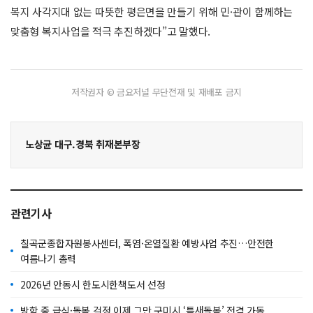
복지 사각지대 없는 따뜻한 평은면을 만들기 위해 민·관이 함께하는
맞춤형 복지사업을 적극 추진하겠다”고 말했다.
저작권자 © 금요저널 무단전재 및 재배포 금지
노상균 대구.경북 취재본부장
관련기사
칠곡군종합자원봉사센터, 폭염·온열질환 예방사업 추진…안전한
여름나기 총력
2026년 안동시 한도시한책도서 선정
방학 중 급식·돌봄 걱정 이제 그만 구미시 ‘틈새돌봄’ 전격 가동