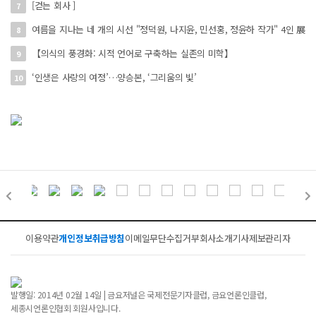
[걷는 회사 ]
7
여름을 지나는 네 개의 시선 "정덕원, 나지윤, 민선홍, 정윤하 작가" 4인 展
8
【의식의 풍경화: 시적 언어로 구축하는 실존의 미학】
9
‘인생은 사랑의 여정’…양승본, ‘그리움의 빛’
10
이용약관
개인정보취급방침
이메일무단수집거부
회사소개
기사제보
관리자
발행일: 2014년 02월 14일 | 금요저널은 국제전문기자클럽, 금요언론인클럽,
세종시언론인협회 회원사입니다.