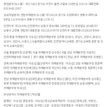
편집본부(뉴스룸) : 우)17423 경기도 이천시 율면 고월로 258번길 118-10 대표전화 :
031)642-2267
금요저널본부( 연합취재본부(뉴스룸) 우)16226 경기도 수원특례시 영통구 대학1로
8번길 11(구)수원시 영통구 이의동 1276-5 |
인천지부 :우)21696 인천광역시 남동구 청능대로 289번길 73, 유광빌딩 204호(구)
남동구 고잔동 연합회) 대표번호: 031)214-9978 인천지부 대표전화 032)818-8944
전국 총괄 취재본부장 이승섭 | 연합취재본부장 김주환 |수원시, 성남시, 안양시, 화성시,
오산시, 안산시, 시흥시, | 서울특별시교육청, 인천광역시교육청, 경기도교육청 본청 및 각
지역 교육지원청 |
서울 총괄본부장 김광재 | 서울 취재본부장 김수한 | 서울 강남 취재본부장 이분희 |
인천취재본부장 이보성 | 경기 총괄 취재본부장 최홍석 | 전남, 광주 취재본부장 조병춘 |
경북.대구취재본부장: 이승섭 |울산광역시 취재본부장 : 이승섭 | 강원 취재본부장 정준택
|부천 취재본부장 박민태 |경남 취재본부장 최인희 | 부평, 시흥, 취재본부장 정준택 | 수원
취재본부장 손옥자 |충북 취재본부장 이승섭|
전남 취재본부장|이승섭 |대전,충남 취재본부장 류남신 |용인, 이천 취재본부장 김수환,|
광명 취재본부장| 박병윤 |파주 취재본부장 한장완 |안성 취재본부장 손창규|평택, 오산
취재본부장 허응선 |
부산광역시 취재본부장 | 차상열|
발행인 : 이승섭 | 편집국장 : 이승섭 | 청소년보호책임자 : 이승섭 | 명예고문: 박정진 ,
박인복 | 상임고문 : 김유화, 조우현 | 고문 : 김광섭 | 자문변호사 : 박웅희 | 자문위원장 :