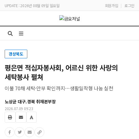
UPDATE : 2026년 08월 09일 일요일
회원가입
|
로그인
경상북도
평은면 적십자봉사회, 어르신 위한 사랑의
세탁봉사 펼쳐
이불 70채 세탁·안부 확인까지…생활밀착형 나눔 실천
노상균 대구.경북 취재본부장
2026.07.09 09:23