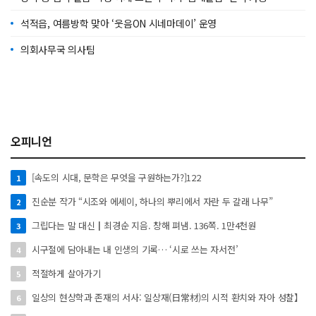
석적읍, 여름방학 맞아 ‘웃음ON 시네마데이’ 운영
의회사무국 의사팀
오피니언
[속도의 시대, 문학은 무엇을 구원하는가?]122
1
진순분 작가 “시조와 에세이, 하나의 뿌리에서 자란 두 갈래 나무”
2
그립다는 말 대신┃최경순 지음. 창해 펴냄. 136쪽. 1만4천원
3
시구절에 담아내는 내 인생의 기록… ‘시로 쓰는 자서전’
4
적절하게 살아가기
5
일상의 현상학과 존재의 서사: 일상재(日常材)의 시적 환치와 자아 성찰】
6