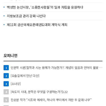
백성현 논산시장, ‘소중한사람들’의 일과 자립을 응원하다
지방보조금 관리 강화 나선다
제11회 금산국제오픈태권도대회 개막식 개최
오피니언
인문학 시론[철학과 시는 용해가 가능한가?: 개념의 얼음과 언어의 불꽃 사이에서]
1
[오솔길에서 만난 다산]
2
[소녀상]
3
[속도의 시대, 문학은 무엇을 구원하는가?]122
4
진순분 작가 “시조와 에세이, 하나의 뿌리에서 자란 두 갈래 나무”
5