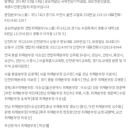
발행일: 2014년 02월 14일 | 금요저널은 국제전문기자클럽, 금요언론인클럽,
세종시언론인협회 회원사입니다.
편집본부(뉴스룸) : 우)17423 경기도 이천시 율면 고월로 258번길 118-10 대표전화 :
031)642-2267
금요저널본부( 연합취재본부(뉴스룸) 우)16226 경기도 수원특례시 영통구 대학1로
8번길 11(구)수원시 영통구 이의동 1276-5 |
인천지부 :우)21696 인천광역시 남동구 청능대로 289번길 73, 유광빌딩 204호(구)
남동구 고잔동 연합회) 대표번호: 031)214-9978 인천지부 대표전화 032)818-8944
전국 총괄 취재본부장 이승섭 | 연합취재본부장 김주환 |수원시, 성남시, 안양시, 화성시,
오산시, 안산시, 시흥시, | 서울특별시교육청, 인천광역시교육청, 경기도교육청 본청 및 각
지역 교육지원청 |
서울 총괄본부장 김광재 | 서울 취재본부장 김수한 | 서울 강남 취재본부장 이분희 |
인천취재본부장 이보성 | 경기 총괄 취재본부장 최홍석 | 전남, 광주 취재본부장 조병춘 |
경북.대구취재본부장: 이승섭 |울산광역시 취재본부장 : 이승섭 | 강원 취재본부장 정준택
|부천 취재본부장 박민태 |경남 취재본부장 최인희 | 부평, 시흥, 취재본부장 정준택 | 수원
취재본부장 손옥자 |충북 취재본부장 이승섭|
전남 취재본부장|이승섭 |대전,충남 취재본부장 류남신 |용인, 이천 취재본부장 김수환,|
광명 취재본부장| 박병윤 |파주 취재본부장 한장완 |안성 취재본부장 손창규|평택, 오산
취재본부장 허응선 |
부산광역시 취재본부장 | 차상열|