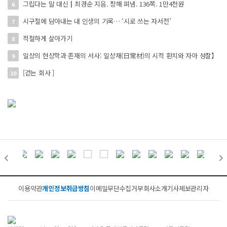
그립다는 말 대신┃최경순 지음. 창해 펴냄. 136쪽. 1만4천원
6
시구절에 담아내는 내 인생의 기록… ‘시로 쓰는 자서전’
7
적절하게 살아가기
8
일상의 현상학과 존재의 서사: 일상재(日常材)의 시적 환치와 자아 성찰】
9
[걷는 회사 ]
10
이용약관
개인정보취급방침
이메일무단수집거부
회사소개
기사제보
관리자