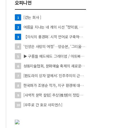
오피니언
[걷는 회사 ]
1
여름을 지나는 네 개의 시선 "정덕원, 나지윤, 민선홍, 정윤하 작가" 4인 展
2
【의식의 풍경화: 시적 언어로 구축하는 실존의 미학】
3
‘인생은 사랑의 여정’…양승본, ‘그리움의 빛’
4
▶ 구름들 에드워드 그레이엄 / 아트북스 / 288쪽
5
성동미술협회, 문화예술 축제의 새로운 시작 ‘2026 서울숲 국제 아트 페스타’ 개최
6
[판도라의 상자 앞에서: 민주주의의 근원을 묻다]
7
한국화가 조영순 작가, 지구 환경에 대한 이야기 '사라진 동물의 수호 서사' 개인전 진행 中
8
[사색적 문학 칼럼] 추상(推想)의 정립과 육화(肉化)의 도(道)
9
[우주로 간 호모 사피엔스]
10