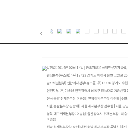
발행일: 2014년 02월 14일 | 금요저널은 국제전문기자
편집본부(뉴스룸) : 우)17423 경기도 이천시 율면 고월로 258번
금요저널본부( 연합취재본부(뉴스룸) 우)16226 경기도 수원특
인천지부 :우)21696 인천광역시 남동구 청능대로 289번길 73
전국 총괄 취재본부장 이승섭 | 연합취재본부장 김주환 |수원시
서울 총괄본부장 김광재 | 서울 취재본부장 김수한 | 서울 강
경북.대구취재본부장: 이승섭 |울산광역시 취재본부장 : 이승섭
이승섭|
전남 취재본부장|이승섭 |대전,충남 취재본부장 류남신 |용인,