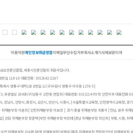
이용약관
개인정보취급방침
이메일무단수집거부
회사소개
기사제보
관리자
클럽, 금요언론인클럽, 세종시언론인협회 회원사입니다.
길 118-10 대표전화 : 031)642-2267
례시 영통구 대학1로 8번길 11(구)수원시 영통구 이의동 1276-5 |
, 유광빌딩 204호(구)남동구 고잔동 연합회) 대표번호: 031)214-9978 인천지부 대표전화 032
, 성남시, 안양시, 화성시, 오산시, 안산시, 시흥시, | 서울특별시교육청, 인천광역시교육청, 경
남 취재본부장 이분희 | 인천취재본부장 이보성 | 경기 총괄 취재본부장 최홍석 | 전남, 광주 취재
 | 강원 취재본부장 정준택 |부천 취재본부장 박민태 |경남 취재본부장 최인희 | 부평, 시흥, 취
 이천 취재본부장 김수환,|광명 취재본부장| 박병윤 |파주 취재본부장 한장완 |안성 취재본부장 손