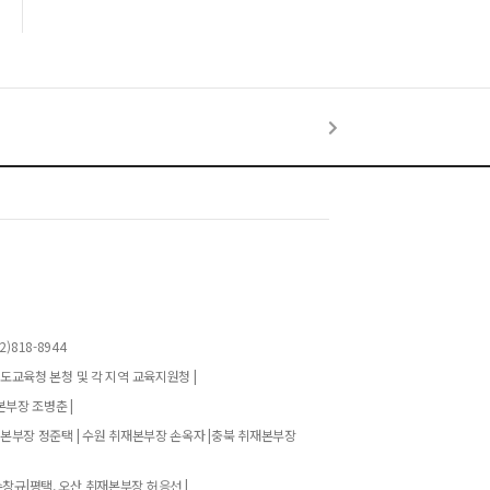
)818-8944
기도교육청 본청 및 각 지역 교육지원청 |
본부장 조병춘 |
재본부장 정준택 | 수원 취재본부장 손옥자 |충북 취재본부장
창규|평택, 오산 취재본부장 허응선 |