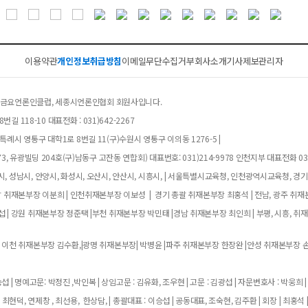
이용약관
개인정보취급방침
이메일무단수집거부
회사소개
기사제보
관리자
클럽, 금요언론인클럽, 세종시언론인협회 회원사입니다.
길 118-10 대표전화 : 031)642-2267
례시 영통구 대학1로 8번길 11(구)수원시 영통구 이의동 1276-5 |
, 유광빌딩 204호(구)남동구 고잔동 연합회) 대표번호: 031)214-9978 인천지부 대표전화 032
, 성남시, 안양시, 화성시, 오산시, 안산시, 시흥시, | 서울특별시교육청, 인천광역시교육청, 경
남 취재본부장 이분희 | 인천취재본부장 이보성 | 경기 총괄 취재본부장 최홍석 | 전남, 광주 취재
 | 강원 취재본부장 정준택 |부천 취재본부장 박민태 |경남 취재본부장 최인희 | 부평, 시흥, 취
 이천 취재본부장 김수환,|광명 취재본부장| 박병윤 |파주 취재본부장 한장완 |안성 취재본부장 손
 | 명예고문: 박정진 ,박인복 | 상임고문 : 김유화, 조우현 | 고문 : 김광섭 | 자문변호사 : 박웅희 |
 최현덕, 연제창 , 최선용, 한상담, | 총괄대표 : 이승섭 | 공동대표, 조숙현, 김주환 | 회장 | 최홍석 