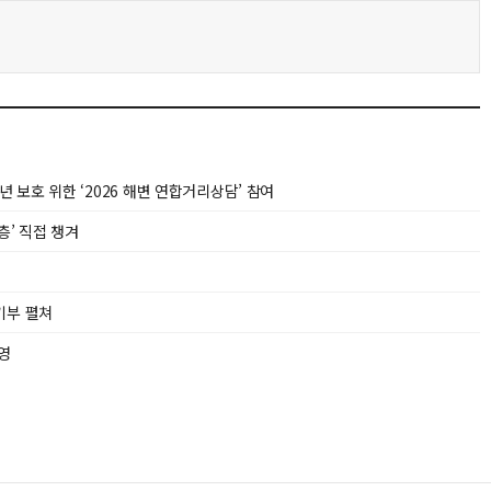
보호 위한 ‘2026 해변 연합거리상담’ 참여
층’ 직접 챙겨
기부 펼쳐
영