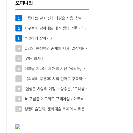
오피니언
그립다는 말 대신┃최경순 지음. 창해 펴냄. 136쪽. 1만4천원
1
시구절에 담아내는 내 인생의 기록… ‘시로 쓰는 자서전’
2
적절하게 살아가기
3
일상의 현상학과 존재의 서사: 일상재(日常材)의 시적 환치와 자아 성찰】
4
[걷는 회사 ]
5
여름을 지나는 네 개의 시선 "정덕원, 나지윤, 민선홍, 정윤하 작가" 4인 展
6
【의식의 풍경화: 시적 언어로 구축하는 실존의 미학】
7
‘인생은 사랑의 여정’…양승본, ‘그리움의 빛’
8
▶ 구름들 에드워드 그레이엄 / 아트북스 / 288쪽
9
성동미술협회, 문화예술 축제의 새로운 시작 ‘2026 서울숲 국제 아트 페스타’ 개최
10