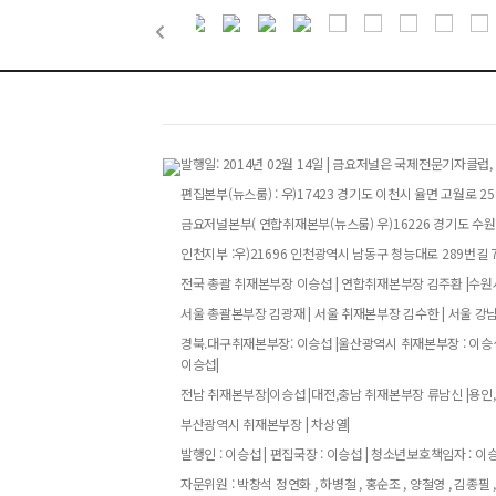
발행일: 2014년 02월 14일 | 금요저널은 국제전문기자
편집본부(뉴스룸) : 우)17423 경기도 이천시 율면 고월로 258번
금요저널본부( 연합취재본부(뉴스룸) 우)16226 경기도 수원특
인천지부 :우)21696 인천광역시 남동구 청능대로 289번길 73
전국 총괄 취재본부장 이승섭 | 연합취재본부장 김주환 |수원시
서울 총괄본부장 김광재 | 서울 취재본부장 김수한 | 서울 강
경북.대구취재본부장: 이승섭 |울산광역시 취재본부장 : 이승섭
이승섭|
전남 취재본부장|이승섭 |대전,충남 취재본부장 류남신 |용인,
부산광역시 취재본부장 | 차상열|
발행인 : 이승섭 | 편집국장 : 이승섭 | 청소년보호책임자 : 이승섭
자문위원 : 박창석 정연화 , 하병철 , 홍순조 , 양철영 , 김종필 ,