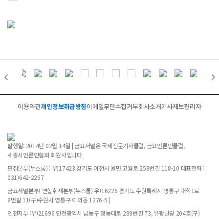
이용약관
개인정보취급방침
이메일무단수집거부
회사소개
기사제보
관리자
발행일: 2014년 02월 14일 | 금요저널은 국제전문기자클럽, 금요언론인클럽,
세종시언론인협회 회원사입니다.
편집본부(뉴스룸) : 우)17423 경기도 이천시 율면 고월로 258번길 118-10 대표전화 :
031)642-2267
금요저널본부( 연합취재본부(뉴스룸) 우)16226 경기도 수원특례시 영통구 대학1로
8번길 11(구)수원시 영통구 이의동 1276-5 |
인천지부 :우)21696 인천광역시 남동구 청능대로 289번길 73, 유광빌딩 204호(구)