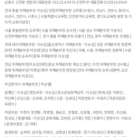
남동구 고잔동 연합회) 대표번호: 031)214-9978 인천지부 대표전화 032)818-8944
전국 총괄 취재본부장 이승섭 | 연합취재본부장 김주환 |수원시, 성남시, 안양시, 화성시,
오산시, 안산시, 시흥시, | 서울특별시교육청, 인천광역시교육청, 경기도교육청 본청 및 각
지역 교육지원청 |
서울 총괄본부장 김광재 | 서울 취재본부장 김수한 | 서울 강남 취재본부장 이분희 |
인천취재본부장 이보성 | 경기 총괄 취재본부장 최홍석 | 전남, 광주 취재본부장 조병춘 |
경북.대구취재본부장: 이승섭 |울산광역시 취재본부장 : 이승섭 | 강원 취재본부장 정준택
|부천 취재본부장 박민태 |경남 취재본부장 최인희 | 부평, 시흥, 취재본부장 정준택 | 수원
취재본부장 손옥자 |충북 취재본부장 이승섭|
전남 취재본부장|이승섭 |대전,충남 취재본부장 류남신 |용인, 이천 취재본부장 김수환,|
광명 취재본부장| 박병윤 |파주 취재본부장 한장완 |안성 취재본부장 손창규|평택, 오산
취재본부장 허응선 |
부산광역시 취재본부장 | 차상열|
발행인 : 이승섭 | 편집국장 : 이승섭 | 청소년보호책임자 : 이승섭 | 명예고문: 박정진 ,
박인복 | 상임고문 : 김유화, 조우현 | 고문 : 김광섭 | 자문변호사 : 박웅희 | 자문위원장 :
유완식 |
자문위원 : 박창석 정연화 , 하병철 , 홍순조 , 양철영 , 김종필 , 최현덕, 연제창 , 최선용,
한상담, | 총괄대표 : 이승섭 | 공동대표, 조숙현, 김주환 | 회장 | 최홍석 | 경영이사 : 허응선
| 운영위원장 : 김기태 |
운영위원 : 손옥자, 김의철, 박형진 , 김명권 | 등록번호 : 경기.아52683 | 등록년월일 :