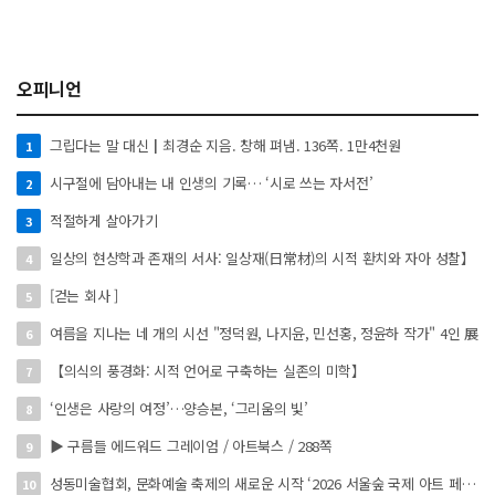
오피니언
그립다는 말 대신┃최경순 지음. 창해 펴냄. 136쪽. 1만4천원
1
시구절에 담아내는 내 인생의 기록… ‘시로 쓰는 자서전’
2
적절하게 살아가기
3
일상의 현상학과 존재의 서사: 일상재(日常材)의 시적 환치와 자아 성찰】
4
[걷는 회사 ]
5
여름을 지나는 네 개의 시선 "정덕원, 나지윤, 민선홍, 정윤하 작가" 4인 展
6
【의식의 풍경화: 시적 언어로 구축하는 실존의 미학】
7
‘인생은 사랑의 여정’…양승본, ‘그리움의 빛’
8
▶ 구름들 에드워드 그레이엄 / 아트북스 / 288쪽
9
성동미술협회, 문화예술 축제의 새로운 시작 ‘2026 서울숲 국제 아트 페스타’ 개최
10