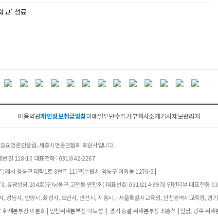
교’ 성료
이용약관
개인정보취급방침
이메일무단수집거부
회사소개
기사제보
관리자
클럽, 금요언론인클럽, 세종시언론인협회 회원사입니다.
길 118-10 대표전화 : 031)642-2267
례시 영통구 대학1로 8번길 11(구)수원시 영통구 이의동 1276-5 |
, 유광빌딩 204호(구)남동구 고잔동 연합회) 대표번호: 031)214-9978 인천지부 대표전화 032
, 성남시, 안양시, 화성시, 오산시, 안산시, 시흥시, | 서울특별시교육청, 인천광역시교육청, 경
남 취재본부장 이분희 | 인천취재본부장 이보성 | 경기 총괄 취재본부장 최홍석 | 전남, 광주 취재