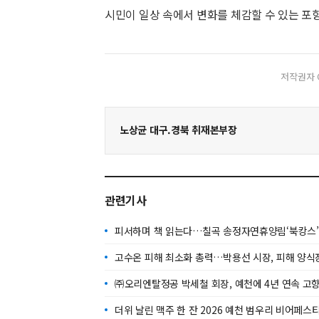
시민이 일상 속에서 변화를 체감할 수 있는 포
저작권자 
노상균 대구.경북 취재본부장
관련기사
피서하며 책 읽는다…칠곡 송정자연휴양림‘북캉스
고수온 피해 최소화 총력…박용선 시장, 피해 양식
㈜오리엔탈정공 박세철 회장, 예천에 4년 연속 고
더위 날린 맥주 한 잔 2026 예천 범우리 비어페스