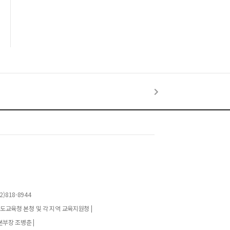
)818-8944
기도교육청 본청 및 각 지역 교육지원청 |
본부장 조병춘 |