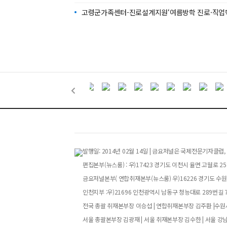
고령군가족센터-진로설계지원‘여름방학 진로·직업학
발행일: 2014년 02월 14일 | 금요저널은 국제전문기자
편집본부(뉴스룸) : 우)17423 경기도 이천시 율면 고월로 258번
금요저널본부( 연합취재본부(뉴스룸) 우)16226 경기도 수원특
인천지부 :우)21696 인천광역시 남동구 청능대로 289번길 73
전국 총괄 취재본부장 이승섭 | 연합취재본부장 김주환 |수원시
서울 총괄본부장 김광재 | 서울 취재본부장 김수한 | 서울 강