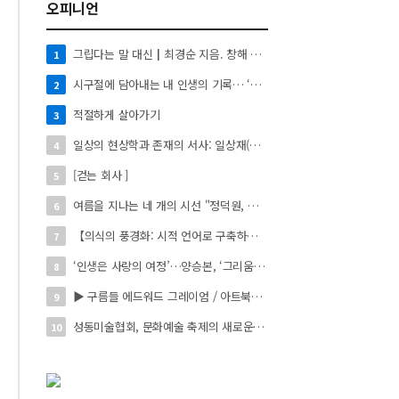
오피니언
그립다는 말 대신┃최경순 지음. 창해 펴냄. 136쪽. 1만4천원
1
시구절에 담아내는 내 인생의 기록… ‘시로 쓰는 자서전’
2
적절하게 살아가기
3
일상의 현상학과 존재의 서사: 일상재(日常材)의 시적 환치와 자아 성찰】
4
[걷는 회사 ]
5
여름을 지나는 네 개의 시선 "정덕원, 나지윤, 민선홍, 정윤하 작가" 4인 展
6
【의식의 풍경화: 시적 언어로 구축하는 실존의 미학】
7
‘인생은 사랑의 여정’…양승본, ‘그리움의 빛’
8
▶ 구름들 에드워드 그레이엄 / 아트북스 / 288쪽
9
성동미술협회, 문화예술 축제의 새로운 시작 ‘2026 서울숲 국제 아트 페스타’ 개최
10