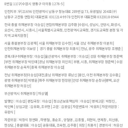
8번길 11(구)수원시 영통구 이의동 1276-5 |
인천지부 :우)21696 인천광역시 남동구 청능대로 289번길 73, 유광빌딩 204호(구)
남동구 고잔동 연합회) 대표번호: 031)214-9978 인천지부 대표전화 032)818-8944
전국 총괄 취재본부장 이승섭 | 연합취재본부장 김주환 |수원시, 성남시, 안양시, 화성시,
오산시, 안산시, 시흥시, | 서울특별시교육청, 인천광역시교육청, 경기도교육청 본청 및 각
지역 교육지원청 |
서울 총괄본부장 김광재 | 서울 취재본부장 김수한 | 서울 강남 취재본부장 이분희 |
인천취재본부장 이보성 | 경기 총괄 취재본부장 최홍석 | 전남, 광주 취재본부장 조병춘 |
경북.대구취재본부장: 이승섭 |울산광역시 취재본부장 : 이승섭 | 강원 취재본부장 정준택
|부천 취재본부장 박민태 |경남 취재본부장 최인희 | 부평, 시흥, 취재본부장 정준택 | 수원
취재본부장 손옥자 |충북 취재본부장 이승섭|
전남 취재본부장|이승섭 |대전,충남 취재본부장 류남신 |용인, 이천 취재본부장 김수환,|
광명 취재본부장| 박병윤 |파주 취재본부장 한장완 |안성 취재본부장 손창규|평택, 오산
취재본부장 허응선 |
부산광역시 취재본부장 | 차상열|
발행인 : 이승섭 | 편집국장 : 이승섭 | 청소년보호책임자 : 이승섭 | 명예고문: 박정진 ,
박인복 | 상임고문 : 김유화, 조우현 | 고문 : 김광섭 | 자문변호사 : 박웅희 | 자문위원장 :
유완식 |
자문위원 : 박창석 정연화 , 하병철 , 홍순조 , 양철영 , 김종필 , 최현덕, 연제창 , 최선용,
한상담, | 총괄대표 : 이승섭 | 공동대표, 조숙현, 김주환 | 회장 | 최홍석 | 경영이사 : 허응선