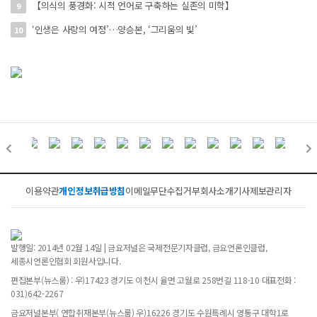
【의식의 풍경화: 시적 언어로 구축하는 실존의 미학】
9
‘인생은 사랑의 여정’…양승본, ‘그리움의 빛’
10
이용약관
개인정보취급방침
이메일무단수집거부
회사소개
기사제보
관리자
발행일: 2014년 02월 14일 | 금요저널은 국제전문기자클럽, 금요언론인클럽,
세종시언론인협회 회원사입니다.
편집본부(뉴스룸) : 우)17423 경기도 이천시 율면 고월로 258번길 118-10 대표전화 :
031)642-2267
금요저널본부( 연합취재본부(뉴스룸) 우)16226 경기도 수원특례시 영통구 대학1로