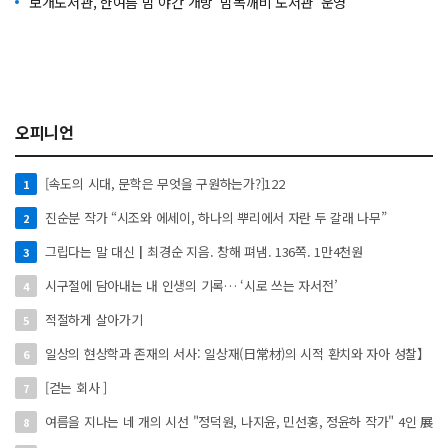
보개도서관, 한여름 밤 야간 개방 ‘밤독깨비 도서관’ 운영
오피니언
[속도의 시대, 문학은 무엇을 구원하는가?]122
1
진순분 작가 “시조와 에세이, 하나의 뿌리에서 자란 두 갈래 나무”
2
그립다는 말 대신┃최경순 지음. 창해 펴냄. 136쪽. 1만4천원
3
시구절에 담아내는 내 인생의 기록… ‘시로 쓰는 자서전’
4
적절하게 살아가기
5
일상의 현상학과 존재의 서사: 일상재(日常材)의 시적 환치와 자아 성찰】
6
[걷는 회사 ]
7
여름을 지나는 네 개의 시선 "정덕원, 나지윤, 민선홍, 정윤하 작가" 4인 展
8