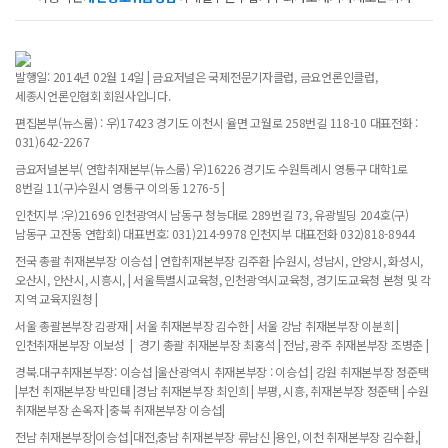
발행일: 2014년 02월 14일 | 금요저널은 국제전문기자클럽, 금요언론인클럽,
세종시언론인협회 회원사입니다.
편집본부(뉴스룸) : 우)17423 경기도 이천시 율면 고월로 258번길 118-10 대표전화 :
031)642-2267
금요저널본부( 연합취재본부(뉴스룸) 우)16226 경기도 수원특례시 영통구 대학1로
8번길 11(구)수원시 영통구 이의동 1276-5 |
인천지부 :우)21696 인천광역시 남동구 청능대로 289번길 73, 유광빌딩 204호(구)
남동구 고잔동 연합회) 대표번호: 031)214-9978 인천지부 대표전화 032)818-8944
전국 총괄 취재본부장 이승섭 | 연합취재본부장 김주환 |수원시, 성남시, 안양시, 화성시,
오산시, 안산시, 시흥시, | 서울특별시교육청, 인천광역시교육청, 경기도교육청 본청 및 각
지역 교육지원청 |
서울 총괄본부장 김광재 | 서울 취재본부장 김수한 | 서울 강남 취재본부장 이분희 |
인천취재본부장 이보성 | 경기 총괄 취재본부장 최홍석 | 전남, 광주 취재본부장 조병춘 |
경북.대구취재본부장: 이승섭 |울산광역시 취재본부장 : 이승섭 | 강원 취재본부장 정준택
|부천 취재본부장 박민태 |경남 취재본부장 최인희 | 부평, 시흥, 취재본부장 정준택 | 수원
취재본부장 손옥자 |충북 취재본부장 이승섭|
전남 취재본부장|이승섭 |대전,충남 취재본부장 류남신 |용인, 이천 취재본부장 김수환,|