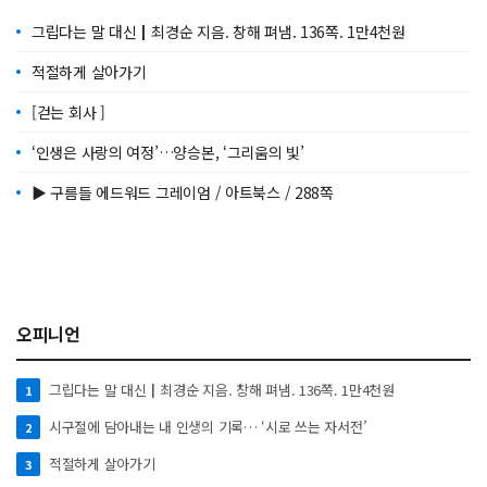
그립다는 말 대신┃최경순 지음. 창해 펴냄. 136쪽. 1만4천원
적절하게 살아가기
[걷는 회사 ]
‘인생은 사랑의 여정’…양승본, ‘그리움의 빛’
▶ 구름들 에드워드 그레이엄 / 아트북스 / 288쪽
오피니언
그립다는 말 대신┃최경순 지음. 창해 펴냄. 136쪽. 1만4천원
1
시구절에 담아내는 내 인생의 기록… ‘시로 쓰는 자서전’
2
적절하게 살아가기
3