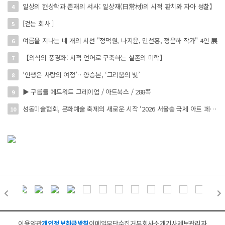
일상의 현상학과 존재의 서사: 일상재(日常材)의 시적 환치와 자아 성찰】
4
[걷는 회사 ]
5
여름을 지나는 네 개의 시선 "정덕원, 나지윤, 민선홍, 정윤하 작가" 4인 展
6
【의식의 풍경화: 시적 언어로 구축하는 실존의 미학】
7
‘인생은 사랑의 여정’…양승본, ‘그리움의 빛’
8
▶ 구름들 에드워드 그레이엄 / 아트북스 / 288쪽
9
성동미술협회, 문화예술 축제의 새로운 시작 ‘2026 서울숲 국제 아트 페스타’ 개최
10
이용약관
개인정보취급방침
이메일무단수집거부
회사소개
기사제보
관리자