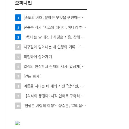
오피니언
[속도의 시대, 문학은 무엇을 구원하는가?]122
1
진순분 작가 “시조와 에세이, 하나의 뿌리에서 자란 두 갈래 나무”
2
그립다는 말 대신┃최경순 지음. 창해 펴냄. 136쪽. 1만4천원
3
시구절에 담아내는 내 인생의 기록… ‘시로 쓰는 자서전’
4
적절하게 살아가기
5
일상의 현상학과 존재의 서사: 일상재(日常材)의 시적 환치와 자아 성찰】
6
[걷는 회사 ]
7
여름을 지나는 네 개의 시선 "정덕원, 나지윤, 민선홍, 정윤하 작가" 4인 展
8
【의식의 풍경화: 시적 언어로 구축하는 실존의 미학】
9
‘인생은 사랑의 여정’…양승본, ‘그리움의 빛’
10