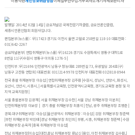
이용약관
개인정보취급방침
이메일무단수집거부
회사소개
기사제보
관리자
발행일: 2014년 02월 14일 | 금요저널은 국제전문기자클럽, 금요언론인클럽,
세종시언론인협회 회원사입니다.
편집본부(뉴스룸) : 우)17423 경기도 이천시 율면 고월로 258번길 118-10 대표전화 :
031)642-2267
금요저널본부( 연합취재본부(뉴스룸) 우)16226 경기도 수원특례시 영통구 대학1로
8번길 11(구)수원시 영통구 이의동 1276-5 |
인천지부 :우)21696 인천광역시 남동구 청능대로 289번길 73, 유광빌딩 204호(구)
남동구 고잔동 연합회) 대표번호: 031)214-9978 인천지부 대표전화 032)818-8944
전국 총괄 취재본부장 이승섭 | 연합취재본부장 김주환 |수원시, 성남시, 안양시, 화성시,
오산시, 안산시, 시흥시, | 서울특별시교육청, 인천광역시교육청, 경기도교육청 본청 및 각
지역 교육지원청 |
서울 총괄본부장 김광재 | 서울 취재본부장 김수한 | 서울 강남 취재본부장 이분희 |
인천취재본부장 이보성 | 경기 총괄 취재본부장 최홍석 | 전남, 광주 취재본부장 조병춘 |
경북.대구취재본부장: 이승섭 |울산광역시 취재본부장 : 이승섭 | 강원 취재본부장 정준택
|부천 취재본부장 박민태 |경남 취재본부장 최인희 | 부평, 시흥, 취재본부장 정준택 | 수원
취재본부장 손옥자 |충북 취재본부장 이승섭|
전남 취재본부장|이승섭 |대전,충남 취재본부장 류남신 |용인, 이천 취재본부장 김수환,|