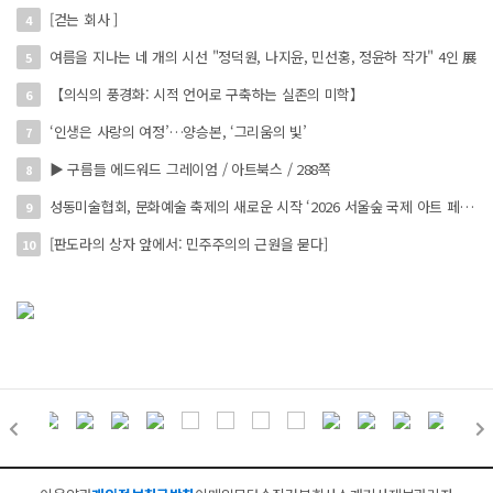
[걷는 회사 ]
4
여름을 지나는 네 개의 시선 "정덕원, 나지윤, 민선홍, 정윤하 작가" 4인 展
5
【의식의 풍경화: 시적 언어로 구축하는 실존의 미학】
6
‘인생은 사랑의 여정’…양승본, ‘그리움의 빛’
7
▶ 구름들 에드워드 그레이엄 / 아트북스 / 288쪽
8
성동미술협회, 문화예술 축제의 새로운 시작 ‘2026 서울숲 국제 아트 페스타’ 개최
9
[판도라의 상자 앞에서: 민주주의의 근원을 묻다]
10