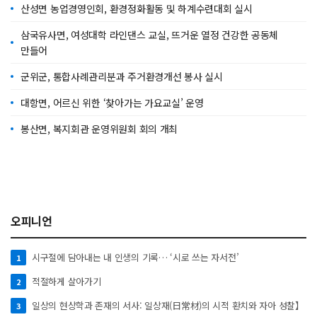
산성면 농업경영인회, 환경정화활동 및 하계수련대회 실시
삼국유사면, 여성대학 라인댄스 교실, 뜨거운 열정 건강한 공동체
만들어
군위군, 통합사례관리분과 주거환경개선 봉사 실시
대항면, 어르신 위한 ‘찾아가는 가요교실’ 운영
봉산면, 복지회관 운영위원회 회의 개최
오피니언
시구절에 담아내는 내 인생의 기록… ‘시로 쓰는 자서전’
1
적절하게 살아가기
2
일상의 현상학과 존재의 서사: 일상재(日常材)의 시적 환치와 자아 성찰】
3