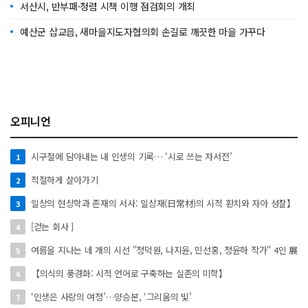
서산시, 반부패·청렴 시책 이행 점검회의 개최
예산군 삽교읍, 새마을지도자협의회 손길로 깨끗한 마을 가꾸다
오피니언
시구절에 담아내는 내 인생의 기록… ‘시로 쓰는 자서전’
1
적절하게 살아가기
2
일상의 현상학과 존재의 서사: 일상재(日常材)의 시적 환치와 자아 성찰】
3
[걷는 회사 ]
4
여름을 지나는 네 개의 시선 "정덕원, 나지윤, 민선홍, 정윤하 작가" 4인 展
5
【의식의 풍경화: 시적 언어로 구축하는 실존의 미학】
6
‘인생은 사랑의 여정’…양승본, ‘그리움의 빛’
7