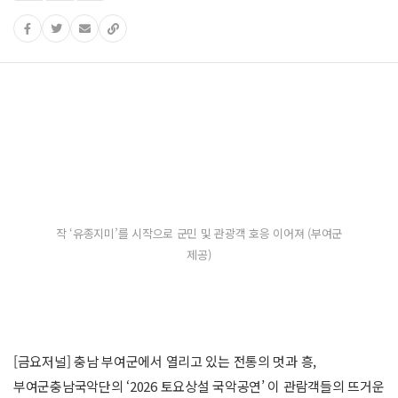
작 ‘유종지미’를 시작으로 군민 및 관광객 호응 이어져 (부여군
제공)
[금요저널] 충남 부여군에서 열리고 있는 전통의 멋과 흥,
부여군충남국악단의 ‘2026 토요상설 국악공연’ 이 관람객들의 뜨거운