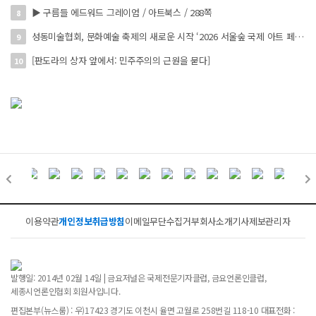
▶ 구름들 에드워드 그레이엄 / 아트북스 / 288쪽
8
성동미술협회, 문화예술 축제의 새로운 시작 ‘2026 서울숲 국제 아트 페스타’ 개최
9
[판도라의 상자 앞에서: 민주주의의 근원을 묻다]
10
이용약관
개인정보취급방침
이메일무단수집거부
회사소개
기사제보
관리자
발행일: 2014년 02월 14일 | 금요저널은 국제전문기자클럽, 금요언론인클럽,
세종시언론인협회 회원사입니다.
편집본부(뉴스룸) : 우)17423 경기도 이천시 율면 고월로 258번길 118-10 대표전화 :