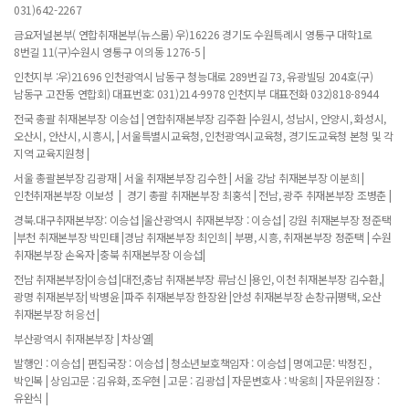
031)642-2267
금요저널본부( 연합취재본부(뉴스룸) 우)16226 경기도 수원특례시 영통구 대학1로
8번길 11(구)수원시 영통구 이의동 1276-5 |
인천지부 :우)21696 인천광역시 남동구 청능대로 289번길 73, 유광빌딩 204호(구)
남동구 고잔동 연합회) 대표번호: 031)214-9978 인천지부 대표전화 032)818-8944
전국 총괄 취재본부장 이승섭 | 연합취재본부장 김주환 |수원시, 성남시, 안양시, 화성시,
오산시, 안산시, 시흥시, | 서울특별시교육청, 인천광역시교육청, 경기도교육청 본청 및 각
지역 교육지원청 |
서울 총괄본부장 김광재 | 서울 취재본부장 김수한 | 서울 강남 취재본부장 이분희 |
인천취재본부장 이보성 | 경기 총괄 취재본부장 최홍석 | 전남, 광주 취재본부장 조병춘 |
경북.대구취재본부장: 이승섭 |울산광역시 취재본부장 : 이승섭 | 강원 취재본부장 정준택
|부천 취재본부장 박민태 |경남 취재본부장 최인희 | 부평, 시흥, 취재본부장 정준택 | 수원
취재본부장 손옥자 |충북 취재본부장 이승섭|
전남 취재본부장|이승섭 |대전,충남 취재본부장 류남신 |용인, 이천 취재본부장 김수환,|
광명 취재본부장| 박병윤 |파주 취재본부장 한장완 |안성 취재본부장 손창규|평택, 오산
취재본부장 허응선 |
부산광역시 취재본부장 | 차상열|
발행인 : 이승섭 | 편집국장 : 이승섭 | 청소년보호책임자 : 이승섭 | 명예고문: 박정진 ,
박인복 | 상임고문 : 김유화, 조우현 | 고문 : 김광섭 | 자문변호사 : 박웅희 | 자문위원장 :
유완식 |