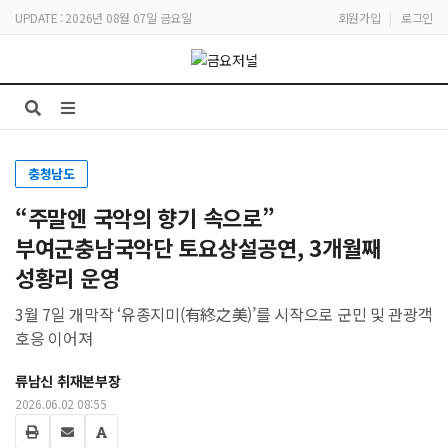
UPDATE : 2026년 08월 07일 금요일
회원가입
|
로그인
충청남도
“주말엔 국악의 향기 속으로”
부여군충남국악단 토요상설공연, 3개월째
성황리 운영
3월 7일 개막작 ‘유종지미(有終之美)’를 시작으로 군민 및 관광객
호응 이어져
류남신 취재본부장
2026.06.02 08:55