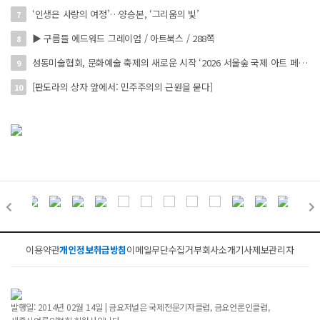
‘인생은 사랑의 여정’…양승본, ‘그리움의 빛’
7
▶ 구름들 에드워드 그레이엄 / 아트북스 / 288쪽
8
성동미술협회, 문화예술 축제의 새로운 시작 ‘2026 서울숲 국제 아트 페스타’ 개최
9
[판도라의 상자 앞에서: 민주주의의 근원을 묻다]
10
이용약관
개인정보취급방침
이메일무단수집거부
회사소개
기사제보
관리자
발행일: 2014년 02월 14일 | 금요저널은 국제전문기자클럽, 금요언론인클럽,