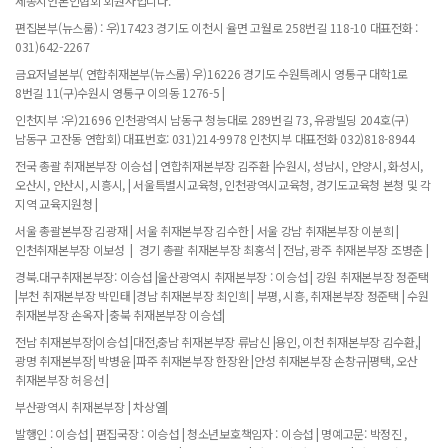
세종시언론인협회 회원사입니다.
편집본부(뉴스룸) : 우)17423 경기도 이천시 율면 고월로 258번길 118-10 대표전화 :
031)642-2267
금요저널본부( 연합취재본부(뉴스룸) 우)16226 경기도 수원특례시 영통구 대학1로
8번길 11(구)수원시 영통구 이의동 1276-5 |
인천지부 :우)21696 인천광역시 남동구 청능대로 289번길 73, 유광빌딩 204호(구)
남동구 고잔동 연합회) 대표번호: 031)214-9978 인천지부 대표전화 032)818-8944
전국 총괄 취재본부장 이승섭 | 연합취재본부장 김주환 |수원시, 성남시, 안양시, 화성시,
오산시, 안산시, 시흥시, | 서울특별시교육청, 인천광역시교육청, 경기도교육청 본청 및 각
지역 교육지원청 |
서울 총괄본부장 김광재 | 서울 취재본부장 김수한 | 서울 강남 취재본부장 이분희 |
인천취재본부장 이보성 | 경기 총괄 취재본부장 최홍석 | 전남, 광주 취재본부장 조병춘 |
경북.대구취재본부장: 이승섭 |울산광역시 취재본부장 : 이승섭 | 강원 취재본부장 정준택
|부천 취재본부장 박민태 |경남 취재본부장 최인희 | 부평, 시흥, 취재본부장 정준택 | 수원
취재본부장 손옥자 |충북 취재본부장 이승섭|
전남 취재본부장|이승섭 |대전,충남 취재본부장 류남신 |용인, 이천 취재본부장 김수환,|
광명 취재본부장| 박병윤 |파주 취재본부장 한장완 |안성 취재본부장 손창규|평택, 오산
취재본부장 허응선 |
부산광역시 취재본부장 | 차상열|
발행인 : 이승섭 | 편집국장 : 이승섭 | 청소년보호책임자 : 이승섭 | 명예고문: 박정진 ,