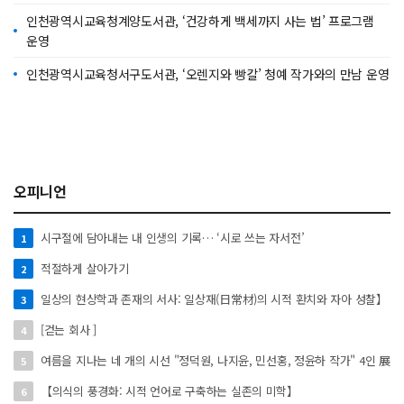
인천광역시교육청계양도서관, ‘건강하게 백세까지 사는 법’ 프로그램
운영
인천광역시교육청서구도서관, ‘오렌지와 빵칼’ 청예 작가와의 만남 운영
오피니언
시구절에 담아내는 내 인생의 기록… ‘시로 쓰는 자서전’
1
적절하게 살아가기
2
일상의 현상학과 존재의 서사: 일상재(日常材)의 시적 환치와 자아 성찰】
3
[걷는 회사 ]
4
여름을 지나는 네 개의 시선 "정덕원, 나지윤, 민선홍, 정윤하 작가" 4인 展
5
【의식의 풍경화: 시적 언어로 구축하는 실존의 미학】
6