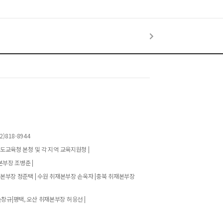
)818-8944
기도교육청 본청 및 각 지역 교육지원청 |
본부장 조병춘 |
재본부장 정준택 | 수원 취재본부장 손옥자 |충북 취재본부장
창규|평택, 오산 취재본부장 허응선 |