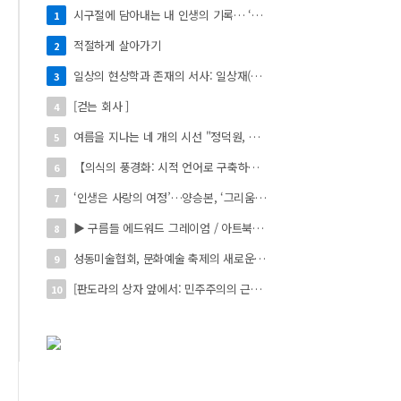
시구절에 담아내는 내 인생의 기록… ‘시로 쓰는 자서전’
1
적절하게 살아가기
2
일상의 현상학과 존재의 서사: 일상재(日常材)의 시적 환치와 자아 성찰】
3
[걷는 회사 ]
4
여름을 지나는 네 개의 시선 "정덕원, 나지윤, 민선홍, 정윤하 작가" 4인 展
5
【의식의 풍경화: 시적 언어로 구축하는 실존의 미학】
6
‘인생은 사랑의 여정’…양승본, ‘그리움의 빛’
7
▶ 구름들 에드워드 그레이엄 / 아트북스 / 288쪽
8
성동미술협회, 문화예술 축제의 새로운 시작 ‘2026 서울숲 국제 아트 페스타’ 개최
9
[판도라의 상자 앞에서: 민주주의의 근원을 묻다]
10