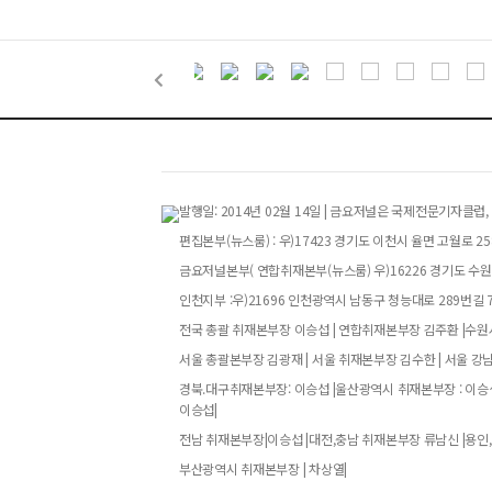
발행일: 2014년 02월 14일 | 금요저널은 국제전문기자
편집본부(뉴스룸) : 우)17423 경기도 이천시 율면 고월로 258번
금요저널본부( 연합취재본부(뉴스룸) 우)16226 경기도 수원특
인천지부 :우)21696 인천광역시 남동구 청능대로 289번길 73
전국 총괄 취재본부장 이승섭 | 연합취재본부장 김주환 |수원시
서울 총괄본부장 김광재 | 서울 취재본부장 김수한 | 서울 강
경북.대구취재본부장: 이승섭 |울산광역시 취재본부장 : 이승섭
이승섭|
전남 취재본부장|이승섭 |대전,충남 취재본부장 류남신 |용인,
부산광역시 취재본부장 | 차상열|