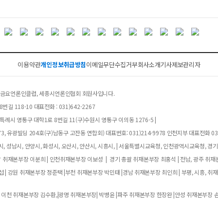
이용약관
개인정보취급방침
이메일무단수집거부
회사소개
기사제보
관리자
클럽, 금요언론인클럽, 세종시언론인협회 회원사입니다.
길 118-10 대표전화 : 031)642-2267
례시 영통구 대학1로 8번길 11(구)수원시 영통구 이의동 1276-5 |
, 유광빌딩 204호(구)남동구 고잔동 연합회) 대표번호: 031)214-9978 인천지부 대표전화 032
, 성남시, 안양시, 화성시, 오산시, 안산시, 시흥시, | 서울특별시교육청, 인천광역시교육청, 경
남 취재본부장 이분희 | 인천취재본부장 이보성 | 경기 총괄 취재본부장 최홍석 | 전남, 광주 취재
 | 강원 취재본부장 정준택 |부천 취재본부장 박민태 |경남 취재본부장 최인희 | 부평, 시흥, 취
 이천 취재본부장 김수환,|광명 취재본부장| 박병윤 |파주 취재본부장 한장완 |안성 취재본부장 손