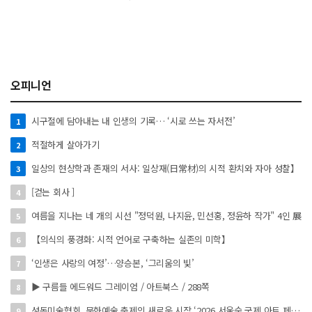
오피니언
시구절에 담아내는 내 인생의 기록… ‘시로 쓰는 자서전’
1
적절하게 살아가기
2
일상의 현상학과 존재의 서사: 일상재(日常材)의 시적 환치와 자아 성찰】
3
[걷는 회사 ]
4
여름을 지나는 네 개의 시선 "정덕원, 나지윤, 민선홍, 정윤하 작가" 4인 展
5
【의식의 풍경화: 시적 언어로 구축하는 실존의 미학】
6
‘인생은 사랑의 여정’…양승본, ‘그리움의 빛’
7
▶ 구름들 에드워드 그레이엄 / 아트북스 / 288쪽
8
성동미술협회, 문화예술 축제의 새로운 시작 ‘2026 서울숲 국제 아트 페스타’ 개최
9