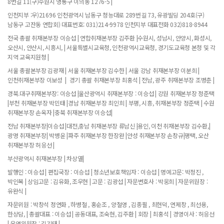
8번길 11(구)수원시 영통구 이의동 1276-5 |
인천지부 :우)21696 인천광역시 남동구 청능대로 289번길 73, 유광빌딩 204호(구)
남동구 고잔동 연합회) 대표번호: 031)214-9978 인천지부 대표전화 032)818-8944
전국 총괄 취재본부장 이승섭 | 연합취재본부장 김주환 |수원시, 성남시, 안양시, 화성시,
오산시, 안산시, 시흥시, | 서울특별시교육청, 인천광역시교육청, 경기도교육청 본청 및 각
지역 교육지원청 |
서울 총괄본부장 김광재 | 서울 취재본부장 김수한 | 서울 강남 취재본부장 이분희 |
인천취재본부장 이보성 | 경기 총괄 취재본부장 최홍석 | 전남, 광주 취재본부장 조병춘 |
경북.대구취재본부장: 이승섭 |울산광역시 취재본부장 : 이승섭 | 강원 취재본부장 정준택
|부천 취재본부장 박민태 |경남 취재본부장 최인희 | 부평, 시흥, 취재본부장 정준택 | 수원
취재본부장 손옥자 |충북 취재본부장 이승섭|
전남 취재본부장|이승섭 |대전,충남 취재본부장 류남신 |용인, 이천 취재본부장 김수환,|
광명 취재본부장| 박병윤 |파주 취재본부장 한장완 |안성 취재본부장 손창규|평택, 오산
취재본부장 허응선 |
부산광역시 취재본부장 | 차상열|
발행인 : 이승섭 | 편집국장 : 이승섭 | 청소년보호책임자 : 이승섭 | 명예고문: 박정진 ,
박인복 | 상임고문 : 김유화, 조우현 | 고문 : 김광섭 | 자문변호사 : 박웅희 | 자문위원장 :
유완식 |
자문위원 : 박창석 정연화 , 하병철 , 홍순조 , 양철영 , 김종필 , 최현덕, 연제창 , 최선용,
한상담, | 총괄대표 : 이승섭 | 공동대표, 조숙현, 김주환 | 회장 | 최홍석 | 경영이사 : 허응선
| 운영위원장 : 김기태 |