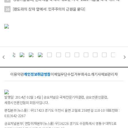
[판도라의 상자 앞에서: 민주주의의 근원을 묻다]
10
이용약관
개인정보취급방침
이메일무단수집거부
회사소개
기사제보
관리자
발행일: 2014년 02월 14일 | 금요저널은 국제전문기자클럽, 금요언론인클럽,
세종시언론인협회 회원사입니다.
편집본부(뉴스룸) : 우)17423 경기도 이천시 율면 고월로 258번길 118-10 대표전화 :
031)642-2267
금요저널본부( 연합취재본부(뉴스룸) 우)16226 경기도 수원특례시 영통구 대학1로