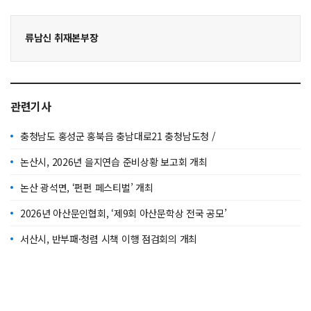
류남신 취재본부장
관련기사
충청남도 홍성군 홍북읍 충남대로21 충청남도청 /
논산시, 2026년 을지연습 준비상황 보고회 개최
논산 광석면, ‘펀펀 페스티벌’ 개최
2026년 아산문인협회, ‘제9회 아산문학상 전국 공모’
서산시, 반부패·청렴 시책 이행 점검회의 개최