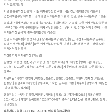
지역 교육지원청 |
서울 총괄본부장 김광재 | 서울 취재본부장 김수한 | 서울 강남 취재본부장 이분희 |
인천취재본부장 이보성 | 경기 총괄 취재본부장 최홍석 | 전남, 광주 취재본부장 조병춘 |
경북.대구취재본부장: 이승섭 |울산광역시 취재본부장 : 이승섭 | 강원 취재본부장 정준택
|부천 취재본부장 박민태 |경남 취재본부장 최인희 | 부평, 시흥, 취재본부장 정준택 | 수원
취재본부장 손옥자 |충북 취재본부장 이승섭|
전남 취재본부장|이승섭 |대전,충남 취재본부장 류남신 |용인, 이천 취재본부장 김수환,|
광명 취재본부장| 박병윤 |파주 취재본부장 한장완 |안성 취재본부장 손창규|평택, 오산
취재본부장 허응선 |
부산광역시 취재본부장 | 차상열|
발행인 : 이승섭 | 편집국장 : 이승섭 | 청소년보호책임자 : 이승섭 | 명예고문: 박정진 ,
박인복 | 상임고문 : 김유화, 조우현 | 고문 : 김광섭 | 자문변호사 : 박웅희 | 자문위원장 :
유완식 |
자문위원 : 박창석 정연화 , 하병철 , 홍순조 , 양철영 , 김종필 , 최현덕, 연제창 , 최선용,
한상담, | 총괄대표 : 이승섭 | 공동대표, 조숙현, 김주환 | 회장 | 최홍석 | 경영이사 : 허응선
| 운영위원장 : 김기태 |
운영위원 : 손옥자, 김의철, 박형진 , 김명권 | 등록번호 : 경기.아52683 | 등록년월일 :
2014.02.14 | 사업자등록번호 : 622-57-00497 | 종목 : 인터넷신문 , 광고 , 홍보 , 전시 ,
경영컨설팅 |
후원계좌 : 농협 351-1153-9533-43 이승섭 (금요저널)