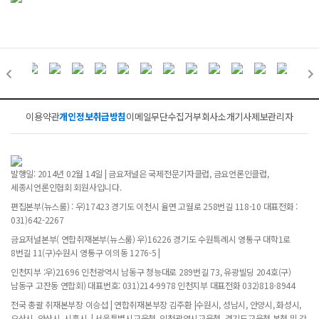
이용약관
개인정보취급방침
이메일무단수집거부
회사소개
기사제보
관리자
발행일: 2014년 02월 14일 | 금요저널은 국제전문기자클럽, 금요언론인클럽,
세종시언론인협회 회원사입니다.
편집본부(뉴스룸) : 우)17423 경기도 이천시 율면 고월로 258번길 118-10 대표전화 :
031)642-2267
금요저널본부( 연합취재본부(뉴스룸) 우)16226 경기도 수원특례시 영통구 대학1로
8번길 11(구)수원시 영통구 이의동 1276-5 |
인천지부 :우)21696 인천광역시 남동구 청능대로 289번길 73, 유광빌딩 204호(구)
남동구 고잔동 연합회) 대표번호: 031)214-9978 인천지부 대표전화 032)818-8944
전국 총괄 취재본부장 이승섭 | 연합취재본부장 김주환 |수원시, 성남시, 안양시, 화성시,
오산시, 안산시, 시흥시, | 서울특별시교육청, 인천광역시교육청, 경기도교육청 본청 및 각