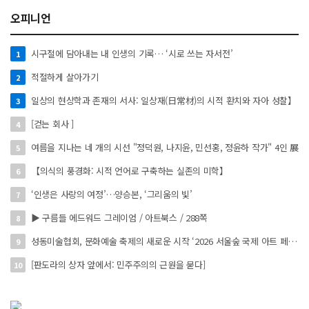
오피니언
시구절에 담아내는 내 인생의 기록… ‘시로 쓰는 자서전’
1
적절하게 살아가기
2
일상의 현상학과 존재의 서사: 일상재(日常材)의 시적 환치와 자아 성찰】
3
[걷는 회사 ]
4
여름을 지나는 네 개의 시선 "정덕원, 나지윤, 민선홍, 정윤하 작가" 4인 展
5
【의식의 풍경화: 시적 언어로 구축하는 실존의 미학】
6
‘인생은 사랑의 여정’…양승본, ‘그리움의 빛’
7
▶ 구름들 에드워드 그레이엄 / 아트북스 / 288쪽
8
성동미술협회, 문화예술 축제의 새로운 시작 ‘2026 서울숲 국제 아트 페스타’ 개최
9
[판도라의 상자 앞에서: 민주주의의 근원을 묻다]
10