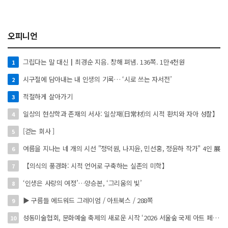
오피니언
그립다는 말 대신┃최경순 지음. 창해 펴냄. 136쪽. 1만4천원
1
시구절에 담아내는 내 인생의 기록… ‘시로 쓰는 자서전’
2
적절하게 살아가기
3
일상의 현상학과 존재의 서사: 일상재(日常材)의 시적 환치와 자아 성찰】
4
[걷는 회사 ]
5
여름을 지나는 네 개의 시선 "정덕원, 나지윤, 민선홍, 정윤하 작가" 4인 展
6
【의식의 풍경화: 시적 언어로 구축하는 실존의 미학】
7
‘인생은 사랑의 여정’…양승본, ‘그리움의 빛’
8
▶ 구름들 에드워드 그레이엄 / 아트북스 / 288쪽
9
성동미술협회, 문화예술 축제의 새로운 시작 ‘2026 서울숲 국제 아트 페스타’ 개최
10