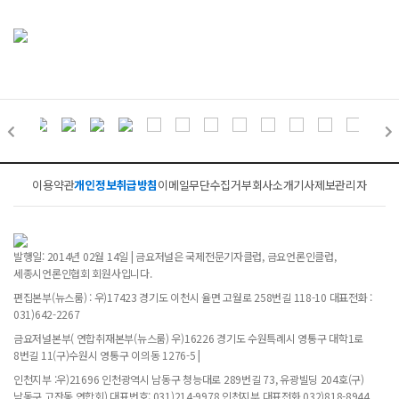
이용약관
개인정보취급방침
이메일무단수집거부
회사소개
기사제보
관리자
발행일: 2014년 02월 14일 | 금요저널은 국제전문기자클럽, 금요언론인클럽,
세종시언론인협회 회원사입니다.
편집본부(뉴스룸) : 우)17423 경기도 이천시 율면 고월로 258번길 118-10 대표전화 :
031)642-2267
금요저널본부( 연합취재본부(뉴스룸) 우)16226 경기도 수원특례시 영통구 대학1로
8번길 11(구)수원시 영통구 이의동 1276-5 |
인천지부 :우)21696 인천광역시 남동구 청능대로 289번길 73, 유광빌딩 204호(구)
남동구 고잔동 연합회) 대표번호: 031)214-9978 인천지부 대표전화 032)818-8944