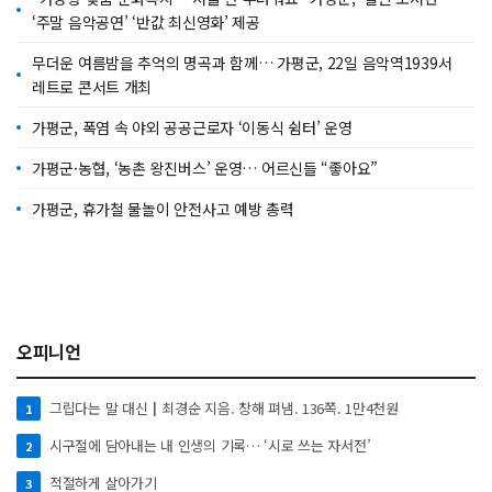
‘주말 음악공연’ ‘반값 최신영화’ 제공
무더운 여름밤을 추억의 명곡과 함께… 가평군, 22일 음악역1939서
레트로 콘서트 개최
가평군, 폭염 속 야외 공공근로자 ‘이동식 쉼터’ 운영
가평군·농협, ‘농촌 왕진버스’ 운영… 어르신들 “좋아요”
가평군, 휴가철 물놀이 안전사고 예방 총력
오피니언
그립다는 말 대신┃최경순 지음. 창해 펴냄. 136쪽. 1만4천원
1
시구절에 담아내는 내 인생의 기록… ‘시로 쓰는 자서전’
2
적절하게 살아가기
3