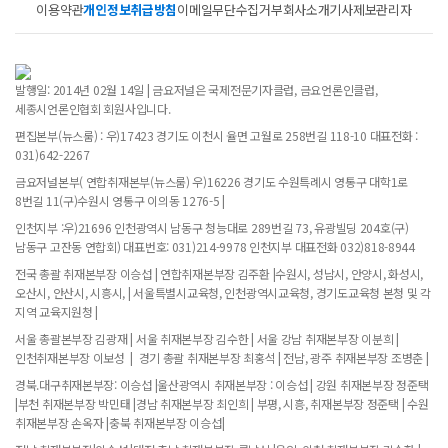
이용약관
개인정보취급방침
이메일무단수집거부
회사소개
기사제보
관리자
발행일: 2014년 02월 14일 | 금요저널은 국제전문기자클럽, 금요언론인클럽,
세종시언론인협회 회원사입니다.
편집본부(뉴스룸) : 우)17423 경기도 이천시 율면 고월로 258번길 118-10 대표전화 :
031)642-2267
금요저널본부( 연합취재본부(뉴스룸) 우)16226 경기도 수원특례시 영통구 대학1로
8번길 11(구)수원시 영통구 이의동 1276-5 |
인천지부 :우)21696 인천광역시 남동구 청능대로 289번길 73, 유광빌딩 204호(구)
남동구 고잔동 연합회) 대표번호: 031)214-9978 인천지부 대표전화 032)818-8944
전국 총괄 취재본부장 이승섭 | 연합취재본부장 김주환 |수원시, 성남시, 안양시, 화성시,
오산시, 안산시, 시흥시, | 서울특별시교육청, 인천광역시교육청, 경기도교육청 본청 및 각
지역 교육지원청 |
서울 총괄본부장 김광재 | 서울 취재본부장 김수한 | 서울 강남 취재본부장 이분희 |
인천취재본부장 이보성 | 경기 총괄 취재본부장 최홍석 | 전남, 광주 취재본부장 조병춘 |
경북.대구취재본부장: 이승섭 |울산광역시 취재본부장 : 이승섭 | 강원 취재본부장 정준택
|부천 취재본부장 박민태 |경남 취재본부장 최인희 | 부평, 시흥, 취재본부장 정준택 | 수원
취재본부장 손옥자 |충북 취재본부장 이승섭|