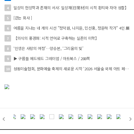
일상의 현상학과 존재의 서사: 일상재(日常材)의 시적 환치와 자아 성찰】
4
[걷는 회사 ]
5
여름을 지나는 네 개의 시선 "정덕원, 나지윤, 민선홍, 정윤하 작가" 4인 展
6
【의식의 풍경화: 시적 언어로 구축하는 실존의 미학】
7
‘인생은 사랑의 여정’…양승본, ‘그리움의 빛’
8
▶ 구름들 에드워드 그레이엄 / 아트북스 / 288쪽
9
성동미술협회, 문화예술 축제의 새로운 시작 ‘2026 서울숲 국제 아트 페스타’ 개최
10