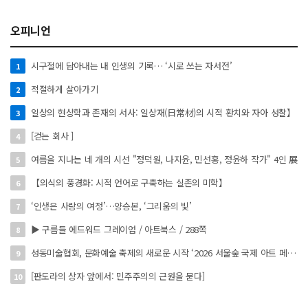
오피니언
시구절에 담아내는 내 인생의 기록… ‘시로 쓰는 자서전’
1
적절하게 살아가기
2
일상의 현상학과 존재의 서사: 일상재(日常材)의 시적 환치와 자아 성찰】
3
[걷는 회사 ]
4
여름을 지나는 네 개의 시선 "정덕원, 나지윤, 민선홍, 정윤하 작가" 4인 展
5
【의식의 풍경화: 시적 언어로 구축하는 실존의 미학】
6
‘인생은 사랑의 여정’…양승본, ‘그리움의 빛’
7
▶ 구름들 에드워드 그레이엄 / 아트북스 / 288쪽
8
성동미술협회, 문화예술 축제의 새로운 시작 ‘2026 서울숲 국제 아트 페스타’ 개최
9
[판도라의 상자 앞에서: 민주주의의 근원을 묻다]
10