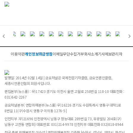
이용약관
개인정보취급방침
이메일무단수집거부
회사소개
기사제보
관리자
발행일: 2014년 02월 14일 | 금요저널은 국제전문기자클럽, 금요언론인클럽,
세종시언론인협회 회원사입니다.
편집본부(뉴스룸) : 우)17423 경기도 이천시 율면 고월로 258번길 118-10 대표전화 :
031)642-2267
금요저널본부( 연합취재본부(뉴스룸) 우)16226 경기도 수원특례시 영통구 대학1로
8번길 11(구)수원시 영통구 이의동 1276-5 |
인천지부 :우)21696 인천광역시 남동구 청능대로 289번길 73, 유광빌딩 204호(구)
남동구 고잔동 연합회) 대표번호: 031)214-9978 인천지부 대표전화 032)818-8944
전국 총괄 취재본부장 이승섭 | 연합취재본부장 김주환 |수원시, 성남시, 안양시, 화성시,