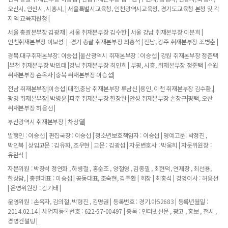
오산시, 안산시, 시흥시, | 서울특별시교육청, 인천광역시교육청, 경기도교육청 본청 및 각
지역 교육지원청 |
서울 총괄본부장 김광재 | 서울 취재본부장 김수한 | 서울 강남 취재본부장 이분희 |
인천취재본부장 이보성 | 경기 총괄 취재본부장 최홍석 | 전남, 광주 취재본부장 조병춘 |
경북.대구취재본부장: 이승섭 |울산광역시 취재본부장 : 이승섭 | 강원 취재본부장 정준택
|부천 취재본부장 박민태 |경남 취재본부장 최인희 | 부평, 시흥, 취재본부장 정준택 | 수원
취재본부장 손옥자 |충북 취재본부장 이승섭|
전남 취재본부장|이승섭 |대전,충남 취재본부장 류남신 |용인, 이천 취재본부장 김수환,|
광명 취재본부장| 박병윤 |파주 취재본부장 한장완 |안성 취재본부장 손창규|평택, 오산
취재본부장 허응선 |
부산광역시 취재본부장 | 차상열|
발행인 : 이승섭 | 편집국장 : 이승섭 | 청소년보호책임자 : 이승섭 | 명예고문: 박정진 ,
박인복 | 상임고문 : 김유화, 조우현 | 고문 : 김광섭 | 자문변호사 : 박웅희 | 자문위원장 :
유완식 |
자문위원 : 박창석 정연화 , 하병철 , 홍순조 , 양철영 , 김종필 , 최현덕, 연제창 , 최선용,
한상담, | 총괄대표 : 이승섭 | 공동대표, 조숙현, 김주환 | 회장 | 최홍석 | 경영이사 : 허응선
| 운영위원장 : 김기태 |
운영위원 : 손옥자, 김의철, 박형진 , 김명권 | 등록번호 : 경기.아52683 | 등록년월일 :
2014.02.14 | 사업자등록번호 : 622-57-00497 | 종목 : 인터넷신문 , 광고 , 홍보 , 전시 ,
경영컨설팅 |