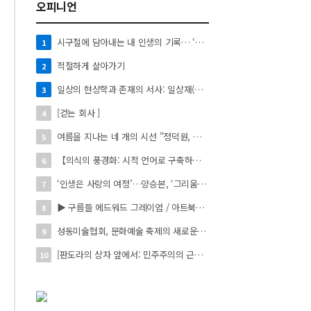
오피니언
시구절에 담아내는 내 인생의 기록… ‘시로 쓰는 자서전’
1
적절하게 살아가기
2
일상의 현상학과 존재의 서사: 일상재(日常材)의 시적 환치와 자아 성찰】
3
[걷는 회사 ]
4
여름을 지나는 네 개의 시선 "정덕원, 나지윤, 민선홍, 정윤하 작가" 4인 展
5
【의식의 풍경화: 시적 언어로 구축하는 실존의 미학】
6
‘인생은 사랑의 여정’…양승본, ‘그리움의 빛’
7
▶ 구름들 에드워드 그레이엄 / 아트북스 / 288쪽
8
성동미술협회, 문화예술 축제의 새로운 시작 ‘2026 서울숲 국제 아트 페스타’ 개최
9
[판도라의 상자 앞에서: 민주주의의 근원을 묻다]
10