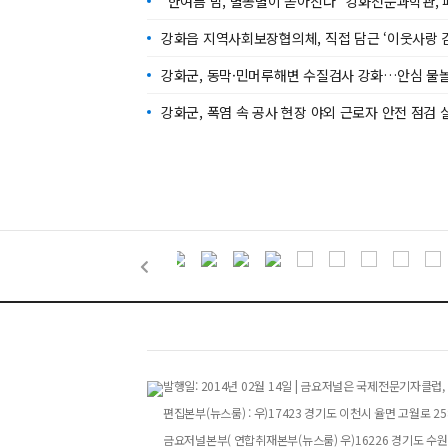
“한여름 밤, 별똥별이 쏟아진다” 강화천문과학관,
강화읍 지역사회보장협의체, 직접 담근 ‘이웃사랑 
강화군, 동막·민머루해변 수질검사 강화…안심 물
강화군, 폭염 속 공사 현장 야외 근로자 안전 점검 
발행일: 2014년 02월 14일 | 금요저널은 국제전문기자
편집본부(뉴스룸) : 우)17423 경기도 이천시 율면 고월로 258번
금요저널본부( 연합취재본부(뉴스룸) 우)16226 경기도 수원특