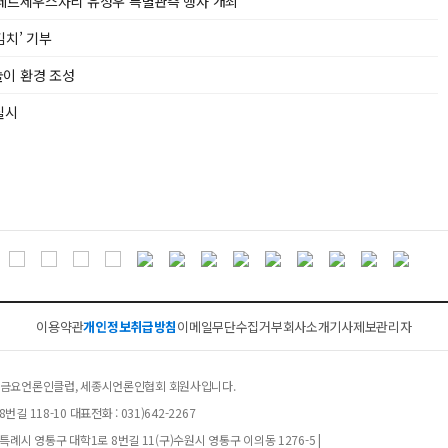
 페르세우스자리 유성우 특별관측 행사 개최
김치’ 기부
놀이 환경 조성
실시
이용약관
개인정보취급방침
이메일무단수집거부
회사소개
기사제보
관리자
클럽, 금요언론인클럽, 세종시언론인협회 회원사입니다.
길 118-10 대표전화 : 031)642-2267
례시 영통구 대학1로 8번길 11(구)수원시 영통구 이의동 1276-5 |