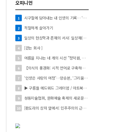
오피니언
시구절에 담아내는 내 인생의 기록… ‘시로 쓰는 자서전’
1
적절하게 살아가기
2
일상의 현상학과 존재의 서사: 일상재(日常材)의 시적 환치와 자아 성찰】
3
[걷는 회사 ]
4
여름을 지나는 네 개의 시선 "정덕원, 나지윤, 민선홍, 정윤하 작가" 4인 展
5
【의식의 풍경화: 시적 언어로 구축하는 실존의 미학】
6
‘인생은 사랑의 여정’…양승본, ‘그리움의 빛’
7
▶ 구름들 에드워드 그레이엄 / 아트북스 / 288쪽
8
성동미술협회, 문화예술 축제의 새로운 시작 ‘2026 서울숲 국제 아트 페스타’ 개최
9
[판도라의 상자 앞에서: 민주주의의 근원을 묻다]
10