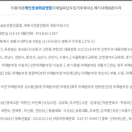
이용약관
개인정보취급방침
이메일무단수집거부
회사소개
기사제보
관리자
클럽, 금요언론인클럽, 세종시언론인협회 회원사입니다.
길 118-10 대표전화 : 031)642-2267
례시 영통구 대학1로 8번길 11(구)수원시 영통구 이의동 1276-5 |
, 유광빌딩 204호(구)남동구 고잔동 연합회) 대표번호: 031)214-9978 인천지부 대표전화 032
, 성남시, 안양시, 화성시, 오산시, 안산시, 시흥시, | 서울특별시교육청, 인천광역시교육청, 경
남 취재본부장 이분희 | 인천취재본부장 이보성 | 경기 총괄 취재본부장 최홍석 | 전남, 광주 취재
 | 강원 취재본부장 정준택 |부천 취재본부장 박민태 |경남 취재본부장 최인희 | 부평, 시흥, 취
 이천 취재본부장 김수환,|광명 취재본부장| 박병윤 |파주 취재본부장 한장완 |안성 취재본부장 손
 | 명예고문: 박정진 ,박인복 | 상임고문 : 김유화, 조우현 | 고문 : 김광섭 | 자문변호사 : 박웅희 |
 최현덕, 연제창 , 최선용, 한상담, | 총괄대표 : 이승섭 | 공동대표, 조숙현, 김주환 | 회장 | 최홍석 
683 | 등록년월일 : 2014.02.14 | 사업자등록번호 : 622-57-00497 | 종목 : 인터넷신문 , 광