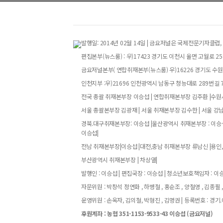
발행일: 2014년 02월 14일 | 금요저널은 국제전문기자
편집본부(뉴스룸) : 우)17423 경기도 이천시 율면 고월로 258번
금요저널본부( 연합취재본부(뉴스룸) 우)16226 경기도 수원특
인천지부 :우)21696 인천광역시 남동구 청능대로 289번길 73
전국 총괄 취재본부장 이승섭 | 연합취재본부장 김주환 |수원시
서울 총괄본부장 김광재 | 서울 취재본부장 김수한 | 서울 강
경북.대구취재본부장: 이승섭 |울산광역시 취재본부장 : 이승섭
이승섭|
전남 취재본부장|이승섭 |대전,충남 취재본부장 류남신 |용인,
부산광역시 취재본부장 | 차상열|
발행인 : 이승섭 | 편집국장 : 이승섭 | 청소년보호책임자 : 이승섭
자문위원 : 박창석 정연화 , 하병철 , 홍순조 , 양철영 , 김종필 ,
운영위원 : 손옥자, 김의철, 박형진 , 김명권 | 등록번호 : 경기.아52
후원계좌 : 농협 351-1153-9533-43 이승섭 (금요저널)