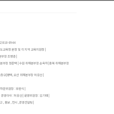
)818-8944
기도교육청 본청 및 각 지역 교육지원청 |
본부장 조병춘 |
재본부장 정준택 | 수원 취재본부장 손옥자 |충북 취재본부장
창규|평택, 오산 취재본부장 허응선 |
 자문위원장 : 유완식 |
| 경영이사 : 허응선 | 운영위원장 : 김기태 |
고 , 홍보 , 전시 ,경영컨설팅 |